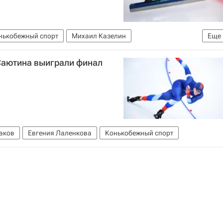
нькобежный спорт
Михаил Казелин
Еще
Саютина выиграли финал
аков
Евгения Лаленкова
Конькобежный спорт