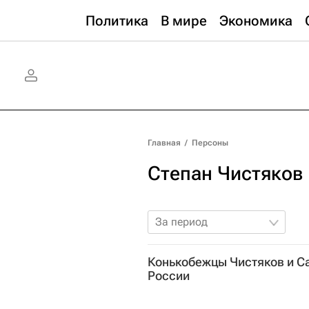
Политика
В мире
Экономика
Главная
/
Персоны
Степан Чистяков
За период
Конькобежцы Чистяков и С
России