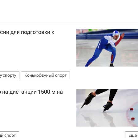
сии для подготовки к
у спорту
Конькобежный спорт
 на дистанции 1500 м на
й спорт
Еще