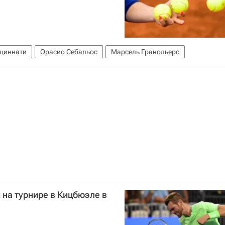
циннати
Орасио Себальос
Марсель Гранольерс
 на турнире в Кицбюэле в