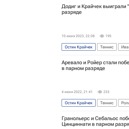
Додиг и Крайчек выиграли 
разряде
10 июня 2023, 22:08
195
Остин Крайчек
Теннис
Ива
Аревало и Ройер стали поб
в парном разряде
4 июня 2022, 21:41
233
Остин Крайчек
Теннис
Рол
Гранольерс и Себальос поб
Цинциннати в парном разр