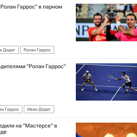
"Ролан Гаррос" в парном
н Додиг
Ролан Гаррос
едителями "Ролан Гаррос"
ан Гаррос
Иван Додиг
едили на "Мастерсе" в
яде