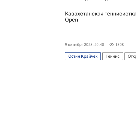
Даниэль Коллинз
Олимпиада 
Казахстанская теннисистка
Open
9 сентября 2023, 20:48
1808
Остин Крайчек
Теннис
Отк
Джессика Пегула