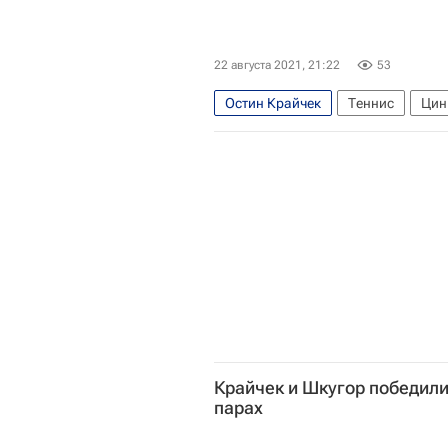
22 августа 2021, 21:22
53
Остин Крайчек
Теннис
Цин
Крайчек и Шкугор победили
парах