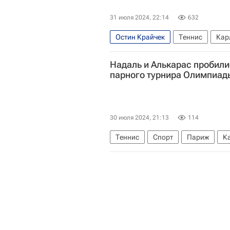
31 июля 2024, 22:14
632
Остин Крайчек
Теннис
Кар
Летние Олимпийские игры 2024
Надаль и Алькарас пробили
парного турнира Олимпиад
30 июля 2024, 21:13
114
Теннис
Спорт
Париж
К
Таллон Грикспор
Рафаэль На