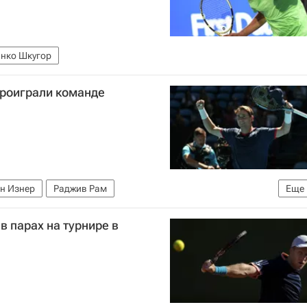
нко Шкугор
роиграли команде
н Изнер
Раджив Рам
Еще
ионалов (ATP)
в парах на турнире в