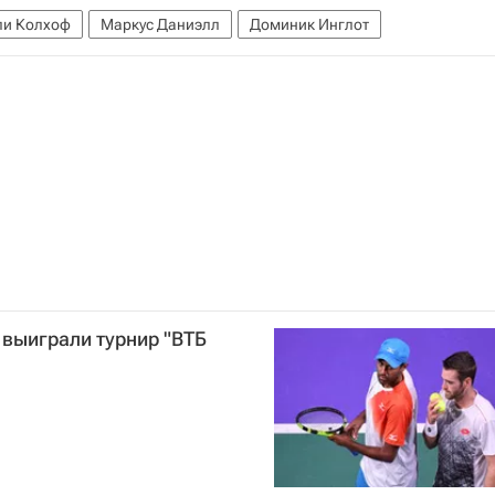
ли Колхоф
Маркус Даниэлл
Доминик Инглот
выиграли турнир "ВТБ