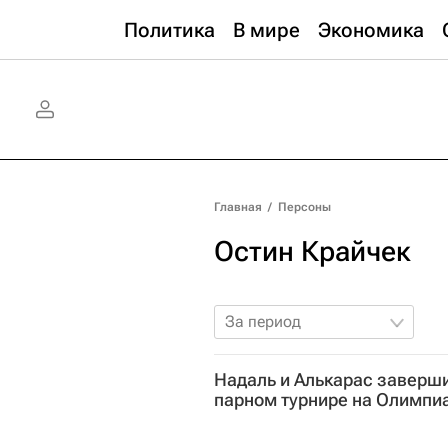
Политика
В мире
Экономика
Главная
/
Персоны
Остин Крайчек
За период
Надаль и Алькарас заверш
парном турнире на Олимпи