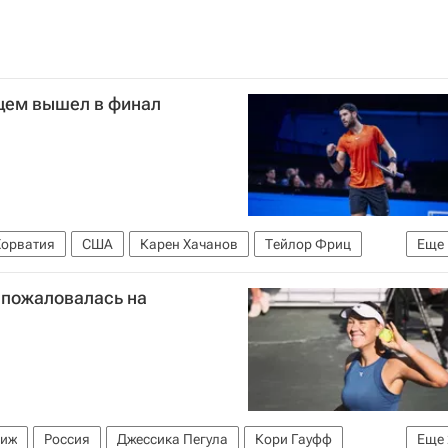
нцем вышел в финал
Хорватия
США
Карен Хачанов
Тейлор Фриц
Еще
 пожаловалась на
иж
Россия
Джессика Пегула
Кори Гауфф
Еще