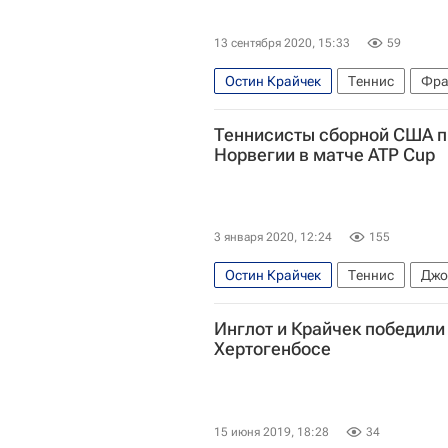
13 сентября 2020, 15:33
59
Остин Крайчек
Теннис
Фра
Теннисисты сборной США п
Норвегии в матче ATP Cup
3 января 2020, 12:24
155
Остин Крайчек
Теннис
Джо
Ассоциация теннисистов-професс
Инглот и Крайчек победили 
Хертогенбосе
15 июня 2019, 18:28
34