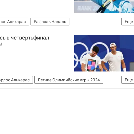
лос Алькарас
Рафаэль Надаль
Еще
сь в четвертьфинал
ы
арлос Алькарас
Летние Олимпийские игры 2024
Еще
даль