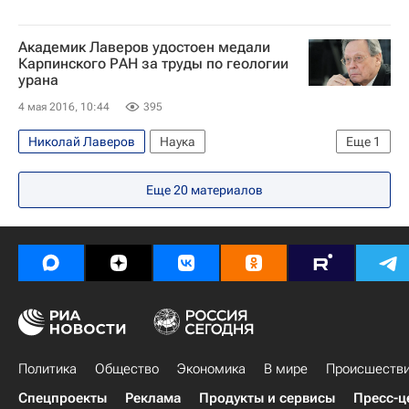
Академик Лаверов удостоен медали
Карпинского РАН за труды по геологии
урана
4 мая 2016, 10:44
395
Николай Лаверов
Наука
Еще
1
Ядерные технологии
Еще
20
материалов
Политика
Общество
Экономика
В мире
Происшеств
Спецпроекты
Реклама
Продукты и сервисы
Пресс-ц