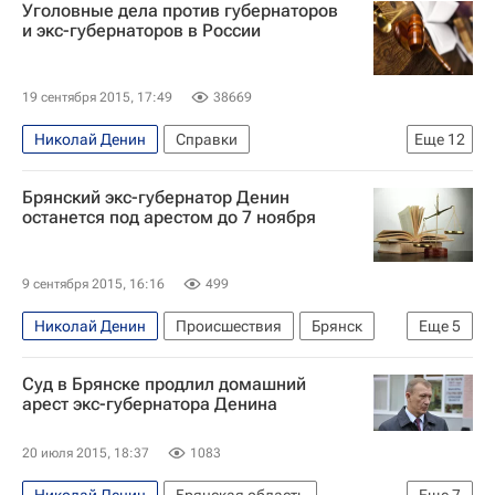
Уголовные дела против губернаторов
Весь мир
Европа
Россия
и экс-губернаторов в России
19 сентября 2015, 17:49
38669
Николай Денин
Справки
Еще
12
Дело в отношении властей Коми
Весь мир
Брянский экс-губернатор Денин
Европа
Василий Юрченко
останется под арестом до 7 ноября
Леонид Коротков
Вячеслав Дудка
Вячеслав Гайзер
Александр Хорошавин
9 сентября 2015, 16:16
499
Михаил Машковцев
Александр Тишанин
Николай Денин
Происшествия
Брянск
Еще
5
Алексей Баринов
Россия
Центральный ФО
Брянская область
Суд в Брянске продлил домашний
Весь мир
Европа
Россия
арест экс-губернатора Денина
20 июля 2015, 18:37
1083