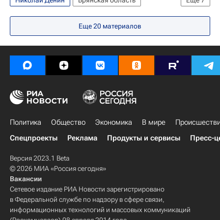
Николай Денин
Брянская область
Еще
7
Происшествия
Брянск
Центральный ФО
Еще
20
материалов
Весь мир
Европа
СУСК РФ
Россия
Политика
Общество
Экономика
В мире
Происшеств
Спецпроекты
Реклама
Продукты и сервисы
Пресс-ц
Версия 2023.1 Beta
© 2026 МИА «Россия сегодня»
Вакансии
Сетевое издание РИА Новости зарегистрировано
в Федеральной службе по надзору в сфере связи,
информационных технологий и массовых коммуникаций