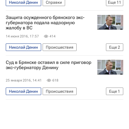
Николай Денин
Справки
Еще
11
Владимир Торлопов
Никита Белых
Защита осужденного брянского экс-
Василий Юрченко
Леонид Коротков
губернатора подала надзорную
жалобу в ВС
Вячеслав Дудка
Вячеслав Гайзер
14 июня 2016, 17:57
414
Александр Хорошавин
Михаил Машковцев
Александр Тишанин
Алексей Баринов
Николай Денин
Происшествия
Еще
2
Россия
Верховный суд РФ
Россия
Суд в Брянске оставил в силе приговор
экс-губернатору Денину
25 января 2016, 14:41
618
Николай Денин
Происшествия
Еще
1
Брянская область