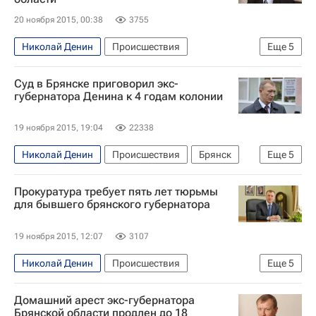
20 ноября 2015, 00:38
3755
Николай Денин
Происшествия
Еще
5
Брянская область
Европа
Суд в Брянске приговорил экс-
Центральный ФО
Весь мир
Россия
губернатора Денина к 4 годам колонии
19 ноября 2015, 19:04
22338
Николай Денин
Происшествия
Брянск
Еще
5
Центральный ФО
Брянская область
Прокуратура требует пять лет тюрьмы
Весь мир
Европа
Россия
для бывшего брянского губернатора
19 ноября 2015, 12:07
3107
Николай Денин
Происшествия
Еще
5
Брянская область
Центральный ФО
Домашний арест экс-губернатора
Весь мир
Европа
Россия
Брянской области продлен до 18