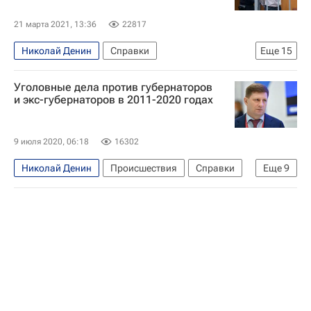
21 марта 2021, 13:36
22817
Николай Денин
Справки
Еще
15
Владимир Торлопов
Никита Белых
Уголовные дела против губернаторов
Василий Юрченко
Александр Винников
и экс-губернаторов в 2011-2020 годах
Михаил Юревич
Вячеслав Дудка
Вячеслав Гайзер
Александр Хорошавин
9 июля 2020, 06:18
16302
Леонид Маркелов
Михаил Мень
Николай Денин
Происшествия
Справки
Еще
9
Павел Коньков
Александр Соловьев
Ивановская область
Кировская область
Иван Белозерцев
Сергей Фургал
Михаил Юревич
Дело Ивана Белозерцева
Новосибирский областной суд
Федеральная служба безопасности РФ (ФСБ России)
Следственный комитет России (СК РФ)
Сергей Чернов
Россия