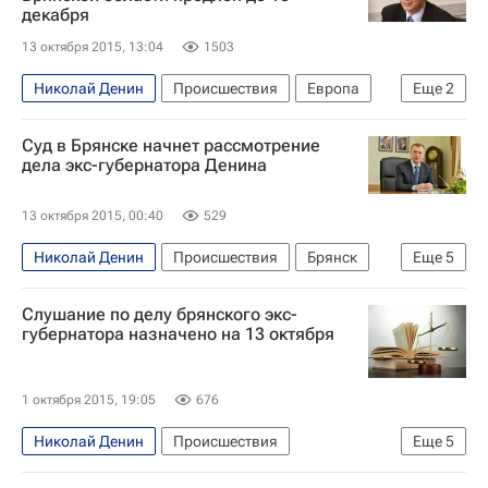
декабря
13 октября 2015, 13:04
1503
Николай Денин
Происшествия
Европа
Еще
2
Весь мир
Россия
Суд в Брянске начнет рассмотрение
дела экс-губернатора Денина
13 октября 2015, 00:40
529
Николай Денин
Происшествия
Брянск
Еще
5
Центральный ФО
Брянская область
Слушание по делу брянского экс-
Весь мир
Европа
Россия
губернатора назначено на 13 октября
1 октября 2015, 19:05
676
Николай Денин
Происшествия
Еще
5
Брянская область
Центральный ФО