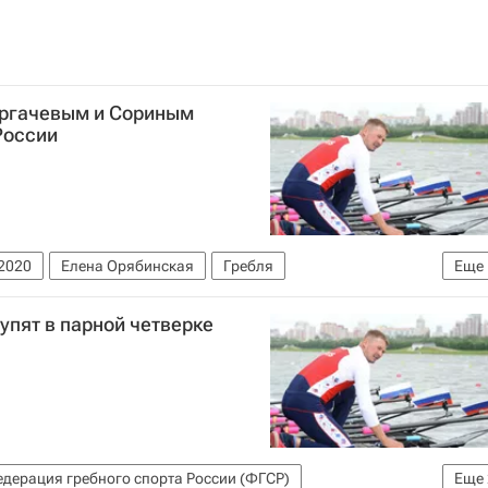
оргачевым и Сориным
России
2020
Елена Орябинская
Гребля
Еще
упят в парной четверке
дерация гребного спорта России (ФГСР)
Еще