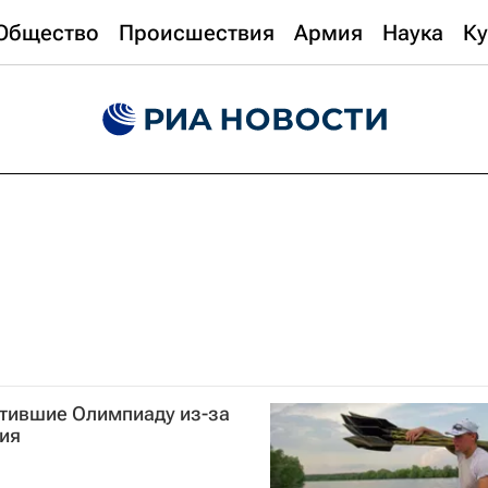
Общество
Происшествия
Армия
Наука
Ку
стившие Олимпиаду из-за
ния