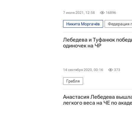
7 июля 2021, 12:58
16896
Никита Моргачёв
Федерация г
Олимпиада 2020
Гребля
Лебедева и Туфанюк побед
одиночек на ЧР
14 сентября 2020, 00:16
373
Гребля
Анастасия Лебедева вышла
легкого веса на ЧЕ по ака