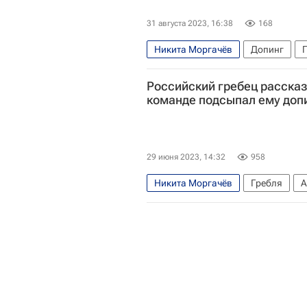
31 августа 2023, 16:38
168
Никита Моргачёв
Допинг
Российский гребец рассказ
команде подсыпал ему доп
29 июня 2023, 14:32
958
Никита Моргачёв
Гребля
А
Федерация гребного спорта Росс