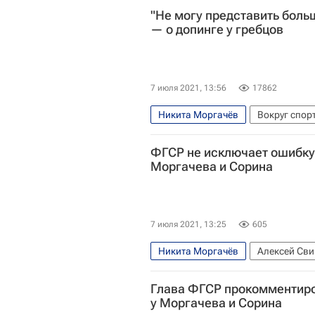
"Не могу представить боль
— о допинге у гребцов
7 июля 2021, 13:56
17862
Никита Моргачёв
Вокруг спор
Гребля
Федерация гребного с
ФГСР не исключает ошибку
Моргачева и Сорина
7 июля 2021, 13:25
605
Никита Моргачёв
Алексей Св
Федерация гребного спорта Росс
Глава ФГСР прокомментиро
у Моргачева и Сорина