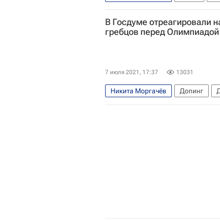
Другие виды спорта
Олимпиад
В Госдуме отреагировали н
гребцов перед Олимпиадой
7 июля 2021, 17:37
13031
Никита Моргачёв
Допинг
Госдума РФ
Алексей Свирин