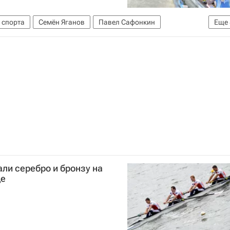
 спорта
Семён Яганов
Павел Сафонкин
Еще
 Кулеш
Александр Корнилов
Антон Заруцкий
андин
Артём Косов
Даниил Андриенко
ли серебро и бронзу на
де