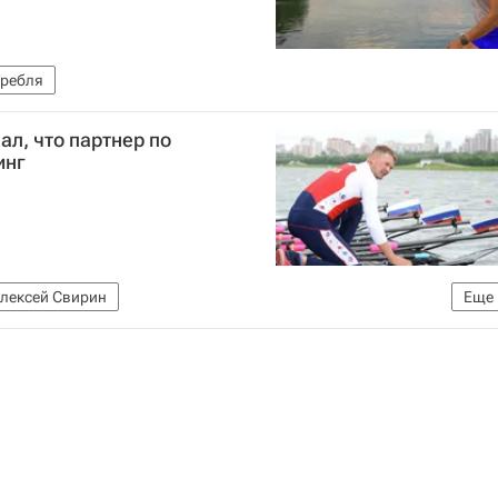
Гребля
ал, что партнер по
инг
лексей Свирин
Еще
ии (ФГСР)