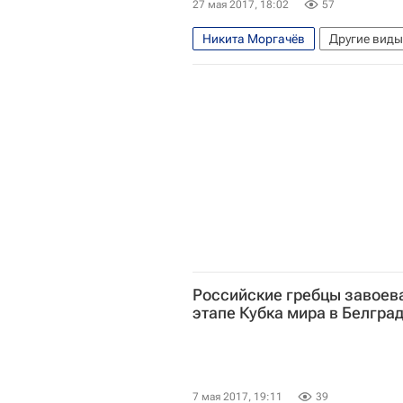
27 мая 2017, 18:02
57
Никита Моргачёв
Другие виды
Иван Подшивалов
Александр
Георгий Ефременко
Иван Бал
Российские гребцы завоева
этапе Кубка мира в Белгра
7 мая 2017, 19:11
39