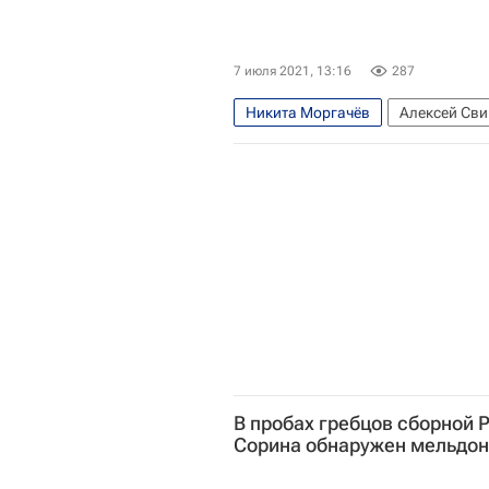
7 июля 2021, 13:16
287
Никита Моргачёв
Алексей Св
Федерация гребного спорта Росс
В пробах гребцов сборной 
Сорина обнаружен мельдо