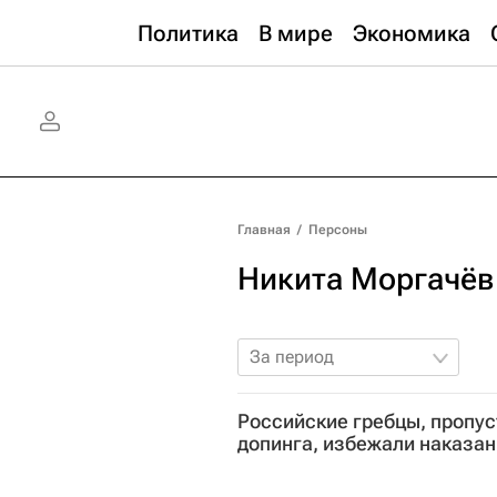
Политика
В мире
Экономика
Главная
/
Персоны
Никита Моргачёв
За период
Российские гребцы, пропу
допинга, избежали наказа