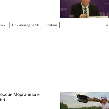
ирин
Олимпиада 2020
Гребля
Еще
ии (ФГСР)
России Моргачева и
ний