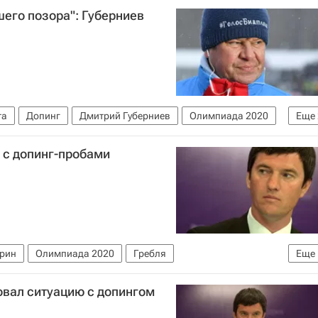
шего позора": Губерниев
та
Допинг
Дмитрий Губерниев
Олимпиада 2020
Еще
порта России (ФГСР)
 с допинг-пробами
ирин
Олимпиада 2020
Гребля
Еще
ии (ФГСР)
вал ситуацию с допингом