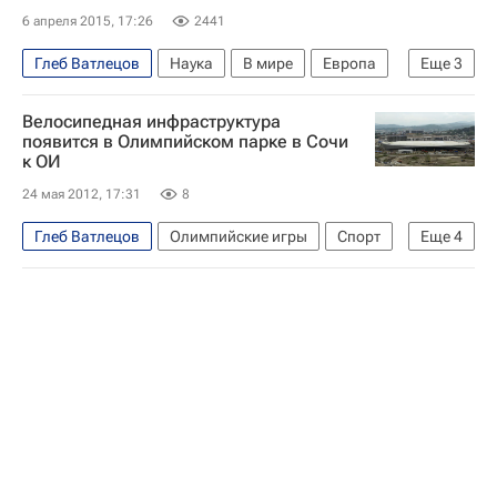
6 апреля 2015, 17:26
2441
Глеб Ватлецов
Наука
В мире
Европа
Еще
3
Весь мир
Велосипедная инфраструктура
Министерство природных ресурсов и экологии РФ (Минприроды России)
появится в Олимпийском парке в Сочи
к ОИ
Россия
24 мая 2012, 17:31
8
Глеб Ватлецов
Олимпийские игры
Спорт
Еще
4
Лондон-2012
Новости - Лондон-2012
От первого лица
Летние Олимпийские игры 2012