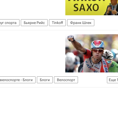
уг спорта
Бьярне Рийс
Tinkoff
Франк Шлек
велоспорте - Блоги
Блоги
Велоспорт
Еще
ов
Тур Пекина
Вуэльта Испании
Джиро д’Италия
Katusha-Alpecin
Ригоберто Уран
Тони Мартин
нтадор
Александр Кристофф
Винченцо Нибали
Хоаким Родригес