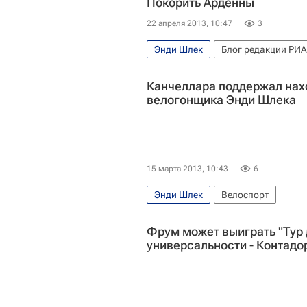
Покорить Арденны
22 апреля 2013, 10:47
3
Энди Шлек
Блог редакции РИА
Весенняя часть велосезона-2013: 
Канчеллара поддержал нах
Флеш Валонь
Париж - Рубе
велогонщика Энди Шлека
Хоаким Родригес
Даниэль Мо
15 марта 2013, 10:43
6
Энди Шлек
Велоспорт
Весенняя часть велосезона-2013: 
Фрум может выиграть "Тур 
Тиррено – Адриатико
Фабиан 
универсальности - Контадо
Хоаким Родригес