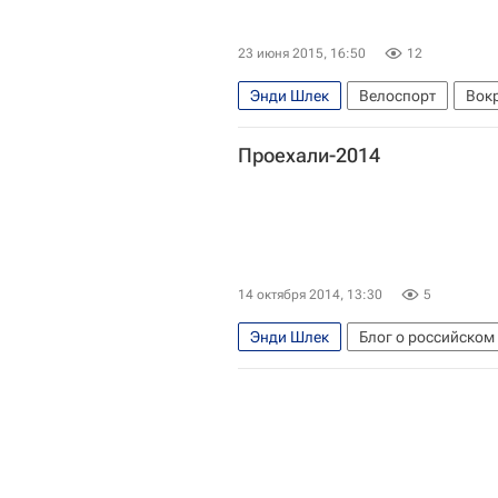
23 июня 2015, 16:50
12
Энди Шлек
Велоспорт
Вокр
Проехали-2014
14 октября 2014, 13:30
5
Энди Шлек
Блог о российском 
Дмитрий Конышев
Олег Тиньк
Тур де Франс
Астана
Sky
Юрий Трофимов
Альберто Ко
Крис Фрум
Брэдли Уиггинс