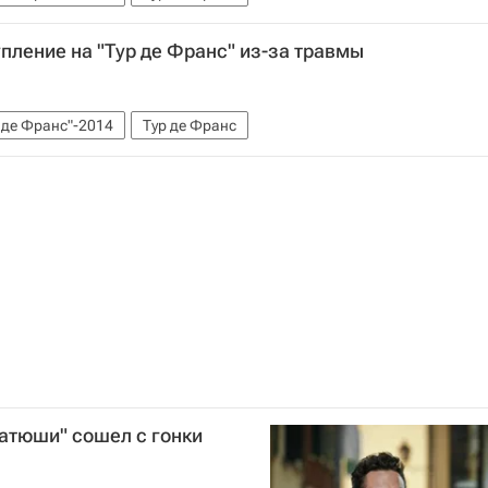
ление на "Тур де Франс" из-за травмы
 де Франс"-2014
Тур де Франс
атюши" сошел с гонки