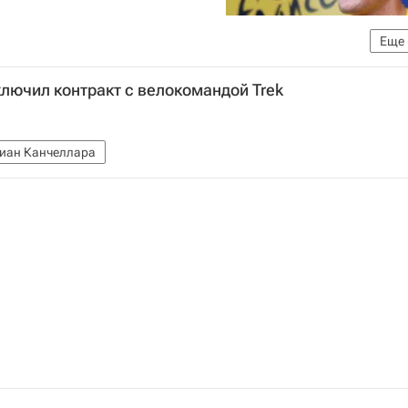
Еще
лассика жанра до "Джиро д'Италия"
лючил контракт с велокомандой Trek
иан Канчеллара