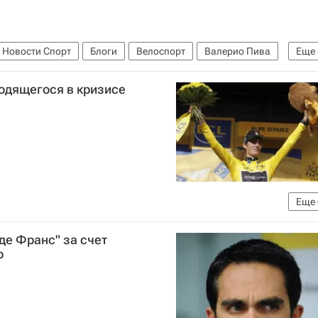
 Новости Спорт
Блоги
Велоспорт
Валерио Пива
Еще
от Omloop Het Niewsblad до арденнских "классик"
одящегося в кризисе
Тур Фландрии
Katusha-Alpecin
Том Бонен
рено
Еще
от Omloop Het Niewsblad до арденнских "классик"
де Франс" за счет
Канчеллара
Альберто Контадор
Крис Фрум
р