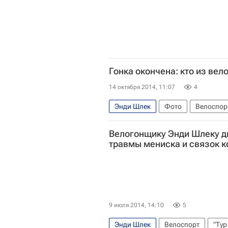
Гонка окончена: кто из вел
14 октября 2014, 11:07
4
Энди Шлек
Фото
Велоспор
Кэдел Эванс
Дэвид Миллар
Велогонщику Энди Шлеку д
травмы мениска и связок к
9 июля 2014, 14:10
5
Энди Шлек
Велоспорт
"Тур