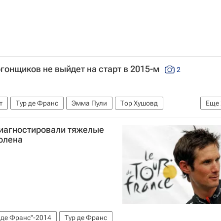
огонщиков не выйдет на старт в 2015-м
2
т
Тур де Франс
Эмма Пули
Тор Хушовд
Еще
иагностировали тяжелые
олена
 де Франс"-2014
Тур де Франс