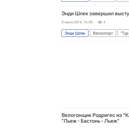
Энди Шлек завершил выступ
8 июля 2014, 16:05
4
Энди Шлек
Велоспорт
"Тур
Велогонщик Родригес из "К
"Льеж - Бастонь - Льеж"