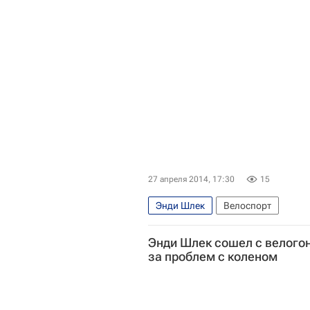
27 апреля 2014, 17:30
15
Энди Шлек
Велоспорт
Веловесна в шоссейном сезоне: к
Энди Шлек сошел с велогон
Руй Алберту Фариа да Кошта
Х
за проблем с коленом