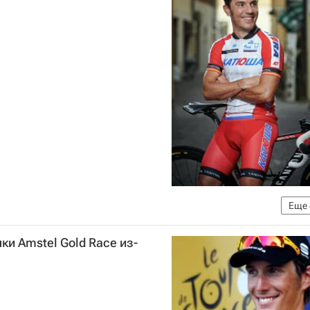
Еще
лассика жанра до "Джиро д'Италия"
Katusha-Alpecin
ки Amstel Gold Race из-
оаким Родригес