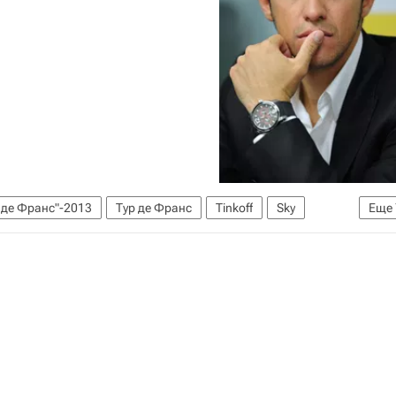
 де Франс"-2013
Тур де Франс
Tinkoff
Sky
Еще
р
Альберто Контадор
Крис Фрум
Брэдли Уиггинс
альверде