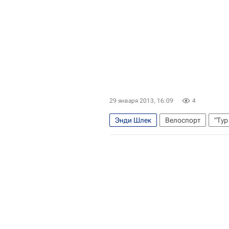
29 января 2013, 16:09
4
Энди Шлек
Велоспорт
"Тур
Кэдел Эванс
Роман Кройциге
Хоаким Родригес
Алехандро В