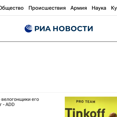
Общество
Происшествия
Армия
Наука
Ку
о велогонщики его
 - ADD