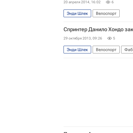
20 апреля 2014, 16:02
6
Энди Шлек
Велоспорт
Веловесна в шоссейном сезоне: к
Спринтер Данило Хондо зак
29 октября 2013, 09:26
5
Энди Шлек
Велоспорт
Фаб