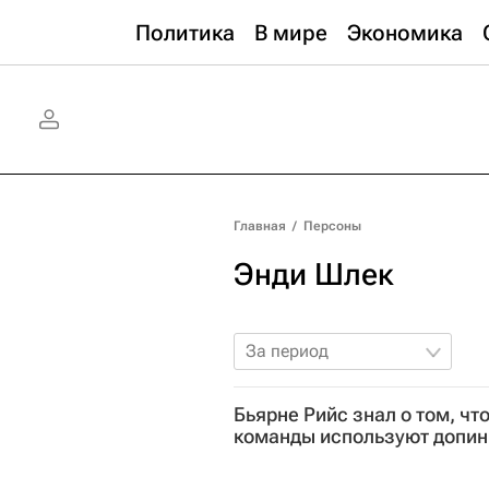
Политика
В мире
Экономика
Главная
/
Персоны
Энди Шлек
За период
Бьярне Рийс знал о том, чт
команды используют допинг