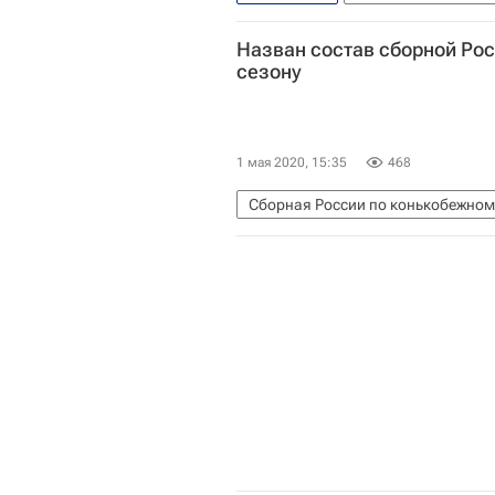
Конькобежный спорт
Руслан 
Назван состав сборной Рос
сезону
1 мая 2020, 15:35
468
Сборная России по конькобежном