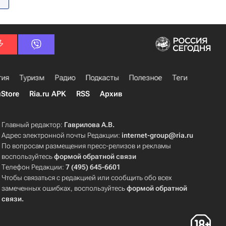
гия
Туризм
Радио
Подкасты
Полезное
Теги
uStore
Ria.ru APK
RSS
Архив
Главный редактор:
Гаврилова А.В.
Адрес электронной почты Редакции:
internet-group@ria.ru
По вопросам размещения пресс-релизов и рекламы
воспользуйтесь
формой обратной связи
Телефон Редакции:
7 (495) 645-6601
Чтобы связаться с редакцией или сообщить обо всех
замеченных ошибках, воспользуйтесь
формой обратной
связи
.