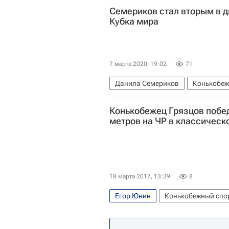
Семериков стал вторым в 
Кубка мира
7 марта 2020, 19:02
71
Данила Семериков
Конькобеж
Конькобежец Грязцов побед
метров на ЧР в классическ
18 марта 2017, 13:39
8
Егор Юнин
Конькобежный спо
Сергей Трофимов
Сергей Гря