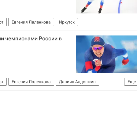
рт
Евгения Лаленкова
Иркутск
ли чемпионами России в
рт
Евгения Лаленкова
Даниил Алдошкин
Еще