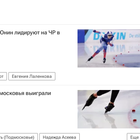
Юнин лидируют на ЧР в
рт
Евгения Лаленкова
московья выиграли
ь (Подмосковье)
Надежда Асеева
Еще