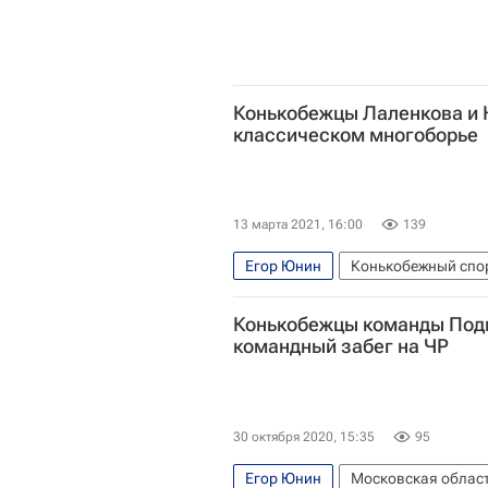
Конькобежцы Лаленкова и 
классическом многоборье
13 марта 2021, 16:00
139
Егор Юнин
Конькобежный спо
Конькобежцы команды Под
командный забег на ЧР
30 октября 2020, 15:35
95
Егор Юнин
Московская област