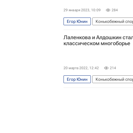
29 января 2023, 10:09
284
Егор Юнин
Конькобежный спо
Лаленкова и Алдошкин ста
классическом многоборье
20 марта 2022, 12:42
214
Егор Юнин
Конькобежный спо
Дарья Качанова