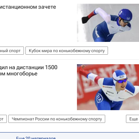
дистанционном зачете
ный спорт
Кубок мира по конькобежному спорту
ил на дистанции 1500
ом многоборье
рт
Чемпионат России по конькобежному спорту
Еще
зцов
Александр Румянцев
Еще
20
материалов