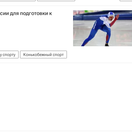
Захаров
сии для подготовки к
у спорту
Конькобежный спорт