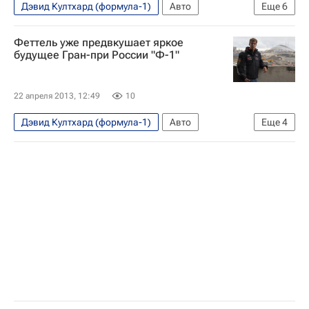
Дэвид Култхард (формула-1)
Авто
Еще
6
Экономика
От первого лица
Феттель уже предвкушает яркое
Мультимедийный спортивный пакет
будущее Гран-при России "Ф-1"
Николай Бутурлакин
Формула-1
Себастьян Феттель
22 апреля 2013, 12:49
10
Дэвид Култхард (формула-1)
Авто
Еще
4
Экономика
Мультимедийный спортивный пакет
Формула-1
Себастьян Феттель