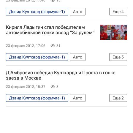
23 февраля 2012, 17:40
13
Дэвид Култхард (формула-1)
Авто
Еще
4
Экономика
За рулём (гонка звёзд)
Кирилл Ладыгин стал победителем
Жером Д'Амброзио
Кирилл Ладыгин
автомобильной гонки звезд "За рулем"
23 февраля 2012, 17:06
31
Дэвид Култхард (формула-1)
Авто
Еще
5
Экономика
За рулём (гонка звёзд)
Д'Амброзио победил Култхарда и Проста в гонке
Жером Д'Амброзио
Владимир Черевань
звезд в Москве
Кирилл Ладыгин
23 февраля 2012, 15:37
3
Дэвид Култхард (формула-1)
Авто
Еще
2
Экономика
За рулём (гонка звёзд)