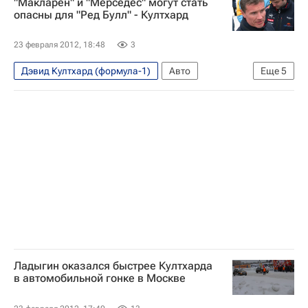
"Макларен" и "Мерседес" могут стать
Жером Д'Амброзио
Кирилл Ладыгин
опасны для "Ред Булл" - Култхард
23 февраля 2012, 18:48
3
Дэвид Култхард (формула-1)
Авто
Еще
5
Экономика
Формула-1
Мерседес
Макларен
Ред Булл Рейсинг
Ладыгин оказался быстрее Култхарда
в автомобильной гонке в Москве