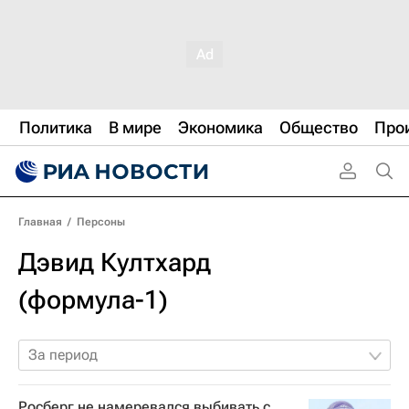
Политика
В мире
Экономика
Общество
Про
Главная
/
Персоны
Дэвид Култхард
(формула-1)
За период
Росберг не намеревался выбивать с