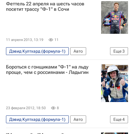
Феттель 22 апреля на шесть часов
посетит трассу "Ф-1" в Сочи
11 апреля 2013, 13:19
11
Дэвид Култхард (формула-1)
Авто
Еще
3
Экономика
Бороться с гонщиками "Ф-1" на льду
Мультимедийный спортивный пакет
проще, чем с россиянами - Ладыгин
Себастьян Феттель
23 февраля 2012, 18:50
8
Дэвид Култхард (формула-1)
Авто
Еще
4
Экономика
За рулём (гонка звёзд)