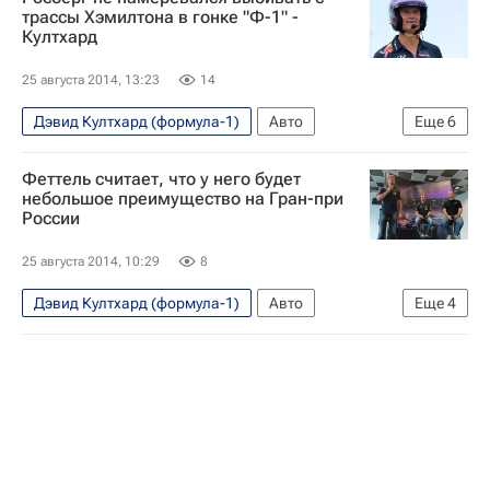
трассы Хэмилтона в гонке "Ф-1" -
Култхард
25 августа 2014, 13:23
14
Дэвид Култхард (формула-1)
Авто
Еще
6
Экономика
Феттель считает, что у него будет
Двенадцатый этап чемпионата "Формулы-1"-2014 - Гран-при Бельгии. 22-24 августа
небольшое преимущество на Гран-при
России
Формула-1
Мерседес
Льюис Хэмилтон
Нико Росберг
25 августа 2014, 10:29
8
Дэвид Култхард (формула-1)
Авто
Еще
4
Экономика
Формула-1
Ред Булл Рейсинг
Себастьян Феттель