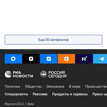
Еще
20
материалов
Политика
Общество
Экономика
В мире
Происшеств
Спецпроекты
Реклама
Продукты и сервисы
Пресс-ц
Версия 2023.1 Beta