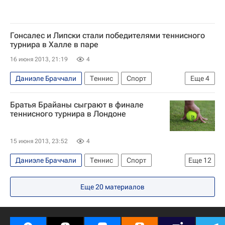
Гонсалес и Липски стали победителями теннисного
турнира в Халле в паре
16 июня 2013, 21:19
4
Даниэле Браччали
Теннис
Спорт
Еще
4
ATP 500 Халле
Джонатан Эрлих
Братья Брайаны сыграют в финале
Сантьяго Гонсалес
Скотт Липски
теннисного турнира в Лондоне
15 июня 2013, 23:52
4
Даниэле Браччали
Теннис
Спорт
Еще
12
ATP 500 Лондон
ATP 500 Халле
Еще
20
материалов
Жюльен Беннето
Махеш Бхупати
Джонатан Эрлих
Майк Брайан
Боб Брайан
Ненад Зимонич