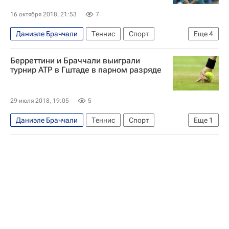
16 октября 2018, 21:53
7
Даниэле Браччали
Теннис
Спорт
Еще
4
Кубок Кремля ATP/WTA
Евгений Карловский
Берреттини и Браччали выиграли
Андреас Сеппи
Даниил Медведев
турнир ATP в Гштаде в парном разряде
29 июля 2018, 19:05
5
Даниэле Браччали
Теннис
Спорт
Еще
1
ATP 250 Гштад