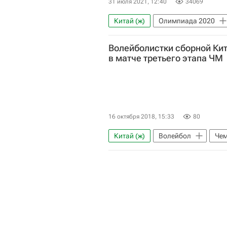
31 июля 2021, 12:40
34069
Китай (ж)
Олимпиада 2020
Женская сборная России по воле
Волейболистки сборной Ки
США (ж)
Италия (ж)
в матче третьего этапа ЧМ
16 октября 2018, 15:33
80
Китай (ж)
Волейбол
Чем
Нидерланды (ж)