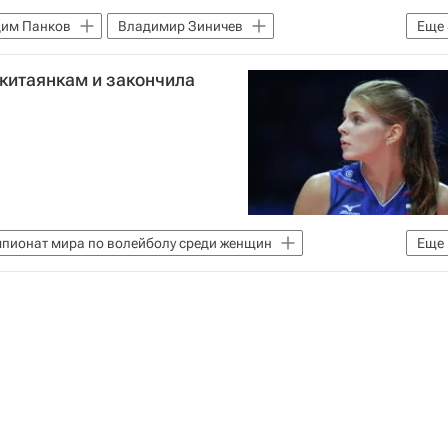
им Панков
Владимир Зиничев
Еще
бола (ВФВ)
Владислав Фадеев
китаянкам и закончила
нат мира по волейболу среди женщин
Россия (ж)
Воронкова
Евгения Старцева
пионат мира по волейболу среди женщин
Еще