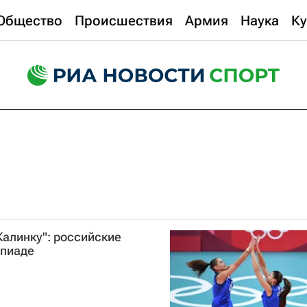
Общество
Происшествия
Армия
Наука
Ку
Калинку": российские
мпиаде