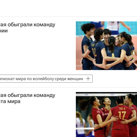
тая обыграли команду
нии
пионат мира по волейболу среди женщин
тая обыграли команду
ата мира