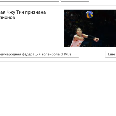
ая Чжу Тин признана
пионов
дународная федерация волейбола (FIVB)
Еще
олейболу среди женщин