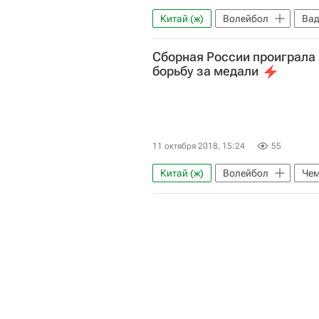
Китай (ж)
Волейбол
Вад
Всероссийская федерация волей
Сборная России проиграла 
Константин Ушаков
Чемпио
борьбу за медали
Валерия Гончарова
Ирина 
11 октября 2018, 15:24
55
Китай (ж)
Волейбол
Чем
Россия (ж)