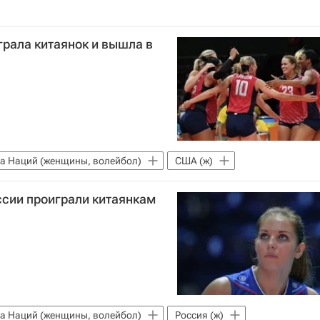
рала китаянок и вышла в
а Наций (женщины, волейбол)
США (ж)
ссии проиграли китаянкам
а Наций (женщины, волейбол)
Россия (ж)