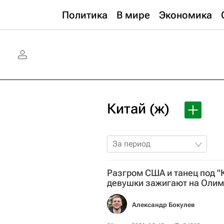
Политика
В мире
Экономика
Китай (ж)
За период
Разгром США и танец под "
девушки зажигают на Оли
Александр Бокулев