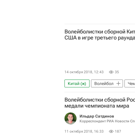
Волейболистки сборной Ки
США в игре третьего раунд
14 октября 2018, 12:43
35
Китай (ж)
Волейбол
Чем
США (ж)
Волейболистки сборной Рос
медали чемпионата мира
Ильдар Сатдинов
Корреспондент РИА Новости Сп
11 октября 2018, 16:33
187