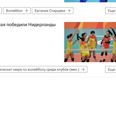
Волейбол
Евгения Старцева
Еще
йболу
Серджио Бузато
Аргентина (ж)
тая победили Нидерланды
Ирина Королева
пионат мира по волейболу среди клубов (жен.)
Еще