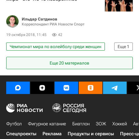
Ильдар Сатдинов
Корреспондент РИА Новости Спорт
19 октября 2018, 11:45
42
Чемпионат мира по волейболу среди женщин
Еще
1
Волейбол
Еще
20
материалов
Футбол
Фигурное катание
Биатлон
ЗОЖ
Хоккей
Ав
Спецпроекты
Реклама
Продукты и сервисы
Пресс-ц