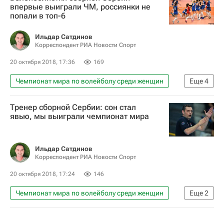
Россия (ж)
Ирина Королева
впервые выиграли ЧМ, россиянки не
попали в топ-6
Ильдар Сатдинов
Корреспондент РИА Новости Спорт
20 октября 2018, 17:36
169
Чемпионат мира по волейболу среди женщин
Еще
4
Волейбол
Зоран Терзич
Тренер сборной Сербии: сон стал
Россия (ж)
Наталия Гончарова
явью, мы выиграли чемпионат мира
Ильдар Сатдинов
Корреспондент РИА Новости Спорт
20 октября 2018, 17:24
146
Чемпионат мира по волейболу среди женщин
Еще
2
Волейбол
Зоран Терзич