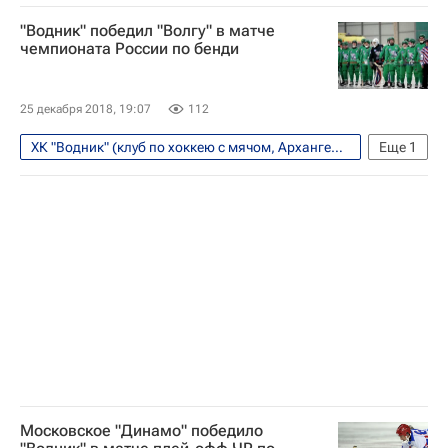
ХК "Байкал-Энергия" (клуб по хоккею с мячом, Иркутск)
"Водник" победил "Волгу" в матче
Хоккей с мячом
чемпионата России по бенди
25 декабря 2018, 19:07
112
ХК "Водник" (клуб по хоккею с мячом, Архангельск)
Еще
1
Хоккей с мячом
Московское "Динамо" победило