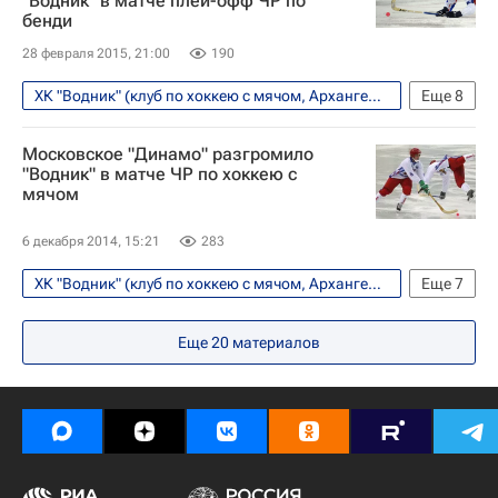
"Водник" в матче плей-офф ЧР по
бенди
28 февраля 2015, 21:00
190
ХК "Водник" (клуб по хоккею с мячом, Архангельск)
Еще
8
Спорт
Архангельская область
Московское "Динамо" разгромило
Архангельск
Европа
"Водник" в матче ЧР по хоккею с
мячом
Северо-Западный ФО
Весь мир
ХК "Динамо" (клуб по хоккею с мячом, Москва)
6 декабря 2014, 15:21
283
Россия
ХК "Водник" (клуб по хоккею с мячом, Архангельск)
Еще
7
Спорт
Москва
Европа
Еще
20
материалов
Центральный ФО
Весь мир
ХК "Динамо" (клуб по хоккею с мячом, Москва)
Россия