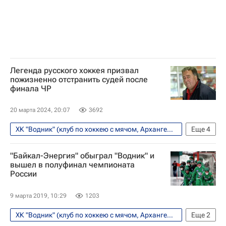
Легенда русского хоккея призвал
пожизненно отстранить судей после
финала ЧР
20 марта 2024, 20:07
3692
ХК "Водник" (клуб по хоккею с мячом, Архангельск)
Еще
4
Хоккей с мячом
Сергей Ломанов
"Байкал-Энергия" обыграл "Водник" и
ХК "Динамо" (клуб по хоккею с мячом, Москва)
вышел в полуфинал чемпионата
России
Кузбасс (Кемерово)
9 марта 2019, 10:29
1203
ХК "Водник" (клуб по хоккею с мячом, Архангельск)
Еще
2