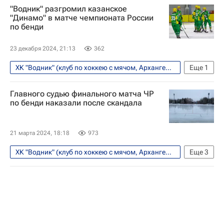
"Водник" разгромил казанское
"Динамо" в матче чемпионата России
по бенди
23 декабря 2024, 21:13
362
ХК "Водник" (клуб по хоккею с мячом, Архангельск)
Еще
1
Чемпионат России по хоккею с мячом
Главного судью финального матча ЧР
по бенди наказали после скандала
21 марта 2024, 18:18
973
ХК "Водник" (клуб по хоккею с мячом, Архангельск)
Еще
3
Хоккей с мячом
Сергей Ломанов-старший
Кузбасс (Кемерово)