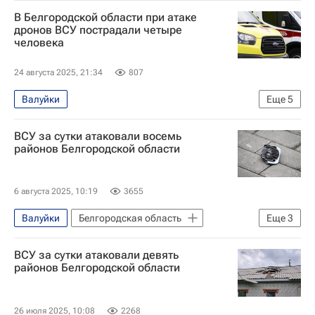
Специальная военная операция на Украине
В Белгородской области при атаке
Белгородская область
Украина
дронов ВСУ пострадали четыре
человека
Вячеслав Гладков
Происшествия
24 августа 2025, 21:34
807
Валуйки
Еще
5
Специальная военная операция на Украине
ВСУ за сутки атаковали восемь
Происшествия
Белгородская область
районов Белгородской области
Вячеслав Гладков
Вооруженные силы Украины
6 августа 2025, 10:19
3655
Валуйки
Белгородская область
Еще
3
Украина
Вячеслав Гладков
ВСУ за сутки атаковали девять
Происшествия
районов Белгородской области
26 июля 2025, 10:08
2268