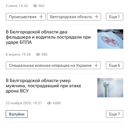
2 июня, 14:42
462
Происшествия
Белгородская область
Еще
1
Белгород
В Белгородской области два
фельдшера и водитель пострадали при
ударе БПЛА
6 апреля, 19:26
585
Специальная военная операция на Украине
Еще
6
Происшествия
Белгородская область
В Белгородской области умер
Вооруженные силы Украины
мужчина, пострадавший при атаке
дрона ВСУ
Вячеслав Гладков
Белгород
Красный Октябрь (Донецкая область)
22 ноября 2025, 19:27
4380
Валуйки
Еще
7
Специальная военная операция на Украине