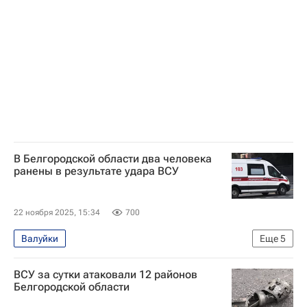
Происшествия
Белгородская область
Вячеслав Гладков
Вооруженные силы Украины
Валуйский район
Россия
В Белгородской области два человека
ранены в результате удара ВСУ
22 ноября 2025, 15:34
700
Валуйки
Еще
5
Специальная военная операция на Украине
ВСУ за сутки атаковали 12 районов
Происшествия
Белгородская область
Белгородской области
Вячеслав Гладков