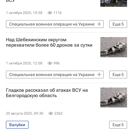
ВСУ
Украина
Вячеслав Гладков
1 октября 2025, 19:58
1116
Специальная военная операция на Украине
Еще
5
Белгородский район
Украина
Над Шебекинским округом
Белгородская область
перехватили более 60 дронов за сутки
Вячеслав Гладков
Вооруженные силы Украины
1 октября 2025, 12:08
996
Специальная военная операция на Украине
Еще
5
Происшествия
Белгородская область
Гладков рассказал об атаках ВСУ на
Украина
Шебекино
Белгородскую область
Вячеслав Гладков
25 августа 2025, 09:30
2262
Валуйки
Еще
5