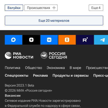
Валуйки
Происшествия
Еще
4
Белгородская область
Еще
20
материалов
Белгородский район
Вячеслав Гладков
Вооруженные силы Украины
Политика
Общество
Экономика
В мире
Происшеств
Спецпроекты
Реклама
Продукты и сервисы
Пресс-ц
Версия 2023.1 Beta
© 2026 МИА «Россия сегодня»
Вакансии
Сетевое издание РИА Новости зарегистрировано
в Федеральной службе по надзору в сфере связи,