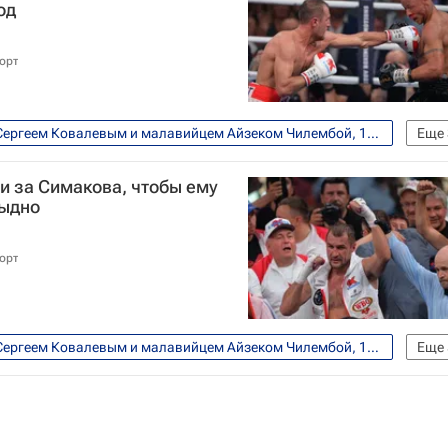
од
орт
Бой между российским боксером Сергеем Ковалевым и малавийцем Айзеком Чилембой, 11 июля, Екатеринбург
Еще
Сергей Ковалев
 и за Симакова, чтобы ему
тыдно
орт
Бой между российским боксером Сергеем Ковалевым и малавийцем Айзеком Чилембой, 11 июля, Екатеринбург
Еще
ика
Единоборства
Спорт