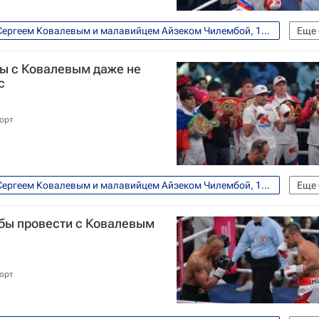
Бой между российским боксером Сергеем Ковалевым и малавийцем Айзеком Чилембой, 11 июля, Екатеринбург
Еще
WBO
WBA
IBF
Сергей Ковалев
ы с Ковалевым даже не
с
орт
Бой между российским боксером Сергеем Ковалевым и малавийцем Айзеком Чилембой, 11 июля, Екатеринбург
Еще
WBO
WBA
IBF
Сергей Ковалев
 бы провести с Ковалевым
орт