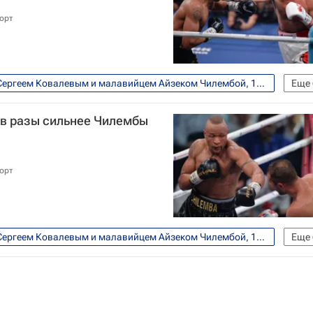
орт
Бой между российским боксером Сергеем Ковалевым и малавийцем Айзеком Чилембой, 11 июля, Екатеринбург
Еще
WBO
WBA
IBF
Сергей Ковалев
 в разы сильнее Чилембы
орт
Бой между российским боксером Сергеем Ковалевым и малавийцем Айзеком Чилембой, 11 июля, Екатеринбург
Еще
WBO
WBA
IBF
Сергей Ковалев