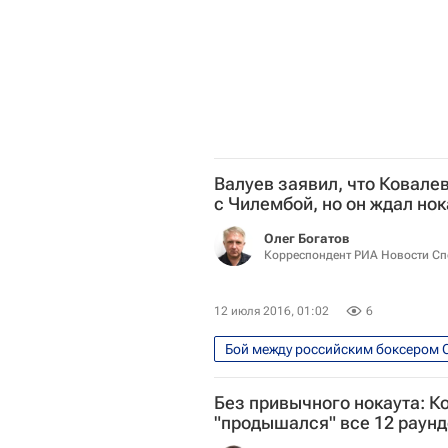
Валуев заявил, что Ковале
с Чилембой, но он ждал нок
Олег Богатов
Корреспондент РИА Новости Сп
12 июля 2016, 01:02
6
Единоборства
Спорт
Без привычного нокаута: К
"продышался" все 12 раун