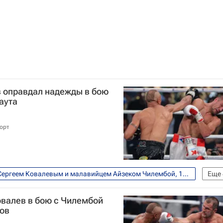
в оправдал надежды в бою
аута
орт
Бой между российским боксером Сергеем Ковалевым и малавийцем Айзеком Чилембой, 11 июля, Екатеринбург
Еще
Николай Валуев
Сергей Ковалев
овалев в бою с Чилембой
дов