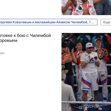
Бой между российским боксером Сергеем Ковалевым и малавийцем Айзеком Чилембой, 11 июля, Екатеринбург
Еще
Спорт
WBO
WBA
IBF
отовке к бою с Чилембой
доровьем
орт