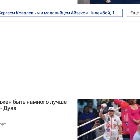
Бой между российским боксером Сергеем Ковалевым и малавийцем Айзеком Чилембой, 11 июля, Екатеринбург
Еще
WBO
WBA
IBF
Сергей Ковалев
лжен быть намного лучше
- Дува
орт