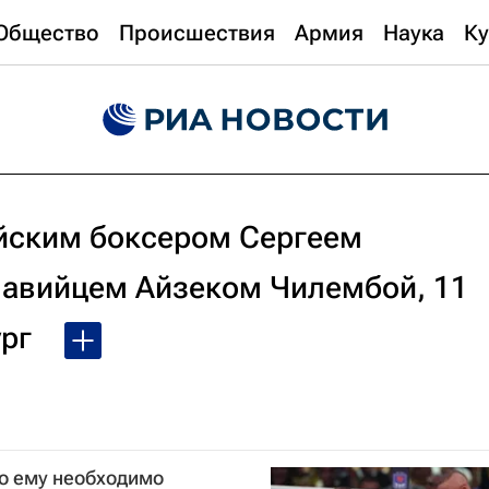
Общество
Происшествия
Армия
Наука
Ку
йским боксером Сергеем
авийцем Айзеком Чилембой, 11
рг
то ему необходимо