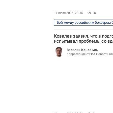
11 июля 2016, 23:46
18
Фото
Единоборства
Ковалев заявил, что в подг
Сергей Ковалев
испытывал проблемы со з
Василий Конов-мл.
Корреспондент РИА Новости Сп