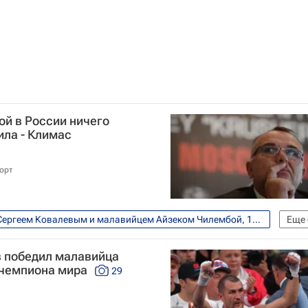
ой в России ничего
ила - Климас
орт
Бой между российским боксером Сергеем Ковалевым и малавийцем Айзеком Чилембой, 11 июля, Екатеринбург
Еще
WBO
WBA
IBF
Сергей Ковалев
в победил малавийца
 чемпиона мира
29