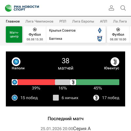
Главное
Лига Чемпионов
РПЛ
Лига Европы
АПЛ
Ла Лига
Крылья Советов
Матч-
Футбол
Футбол
центр
Балтика
08.08 15:30
08.08 18:00
38
матчей
Наполи
Ювентус
39%
16%
45%
15 побед
6 ничьих
17 побед
Последний матч
Серия А
25.01.2026 20:00