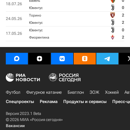
0
Базель
18.07.26
0
Ювентус
2
Торино
24.05.26
2
Ювентус
0
Ювентус
17.05.26
2
Фиорентина
Футбол
Фигурное катание
Биатлон
ЗОЖ
Хоккей
Ав
Спецпроекты
Реклама
Продукты и сервисы
Пресс-ц
Версия 2023.1 Beta
© 2026 МИА «Россия сегодня»
Вакансии