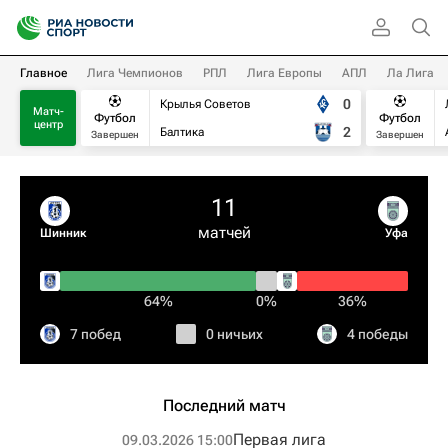
Главное
Лига Чемпионов
РПЛ
Лига Европы
АПЛ
Ла Лига
0
Крылья Советов
Матч-
Футбол
Футбол
центр
2
Балтика
Завершен
Завершен
11
матчей
Шинник
Уфа
64%
0%
36%
7 побед
0 ничьих
4 победы
Последний матч
Первая лига
09.03.2026 15:00