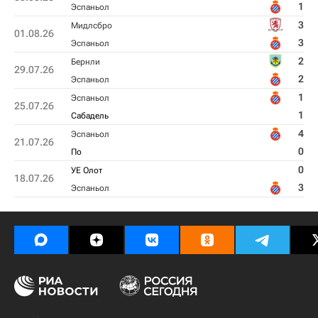
1
Эспаньол
3
Мидлсбро
01.08.26
3
Эспаньол
2
Бернли
29.07.26
2
Эспаньол
1
Эспаньол
25.07.26
1
Сабадель
4
Эспаньол
21.07.26
0
По
0
УЕ Олот
18.07.26
3
Эспаньол