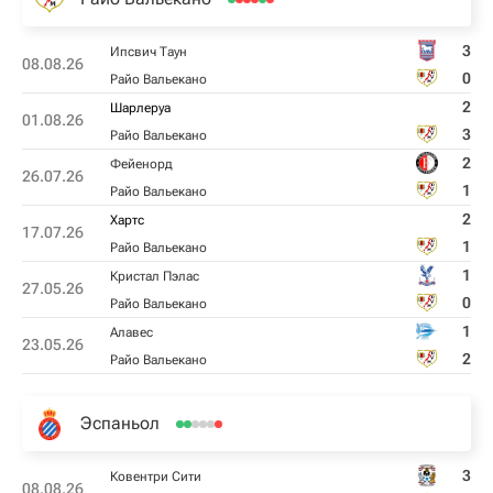
3
Ипсвич Таун
08.08.26
0
Райо Вальекано
2
Шарлеруа
01.08.26
3
Райо Вальекано
2
Фейенорд
26.07.26
1
Райо Вальекано
2
Хартс
17.07.26
1
Райо Вальекано
1
Кристал Пэлас
27.05.26
0
Райо Вальекано
1
Алавес
23.05.26
2
Райо Вальекано
Эспаньол
3
Ковентри Сити
08.08.26