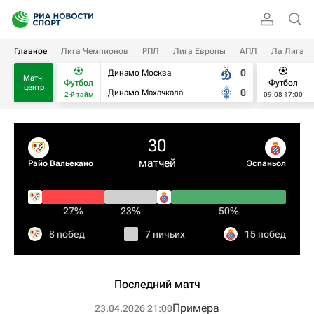
Главное
Лига Чемпионов
РПЛ
Лига Европы
АПЛ
Ла Лига
0
Динамо Москва
Матч-
Футбол
Футбол
центр
0
Динамо Махачкала
2-й тайм
09.08 17:00
30
матчей
Райо Вальекано
Эспаньол
27%
23%
50%
8 побед
7 ничьих
15 побед
Последний матч
Примера
23.04.2026 21:00