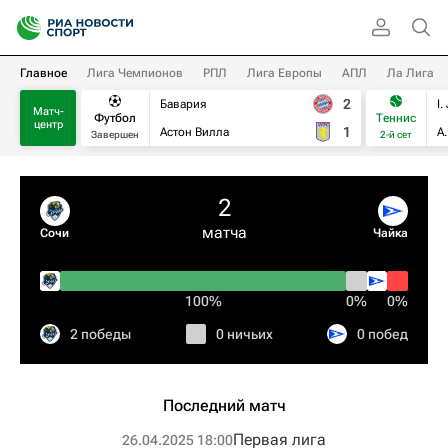
Главное
Лига Чемпионов
РПЛ
Лига Европы
АПЛ
Ла Лига
2
Бавария
I.
Матч-
Футбол
Теннис
центр
1
Астон Вилла
А
Завершен
2-й сет
2
матча
Сочи
Чайка
100%
0%
0%
2 победы
0 ничьих
0 побед
Последний матч
Первая лига
26.04.2025 18:00