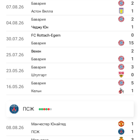
2
Бавария
07.08.26
1
Астон Вилла
2
Бавария
04.08.26
1
Чеджу Юн
0
FC Rottach-Egern
30.07.26
15
Бавария
2
Вехен
25.07.26
1
Бавария
3
Бавария
23.05.26
0
Штутгарт
5
Бавария
16.05.26
1
Кельн
ПСЖ
1
Манчестер Юнайтед
08.08.26
1
ПСЖ
3