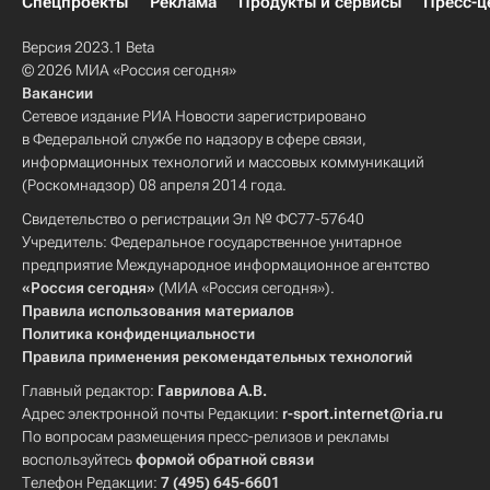
Спецпроекты
Реклама
Продукты и сервисы
Пресс-ц
Версия 2023.1 Beta
© 2026 МИА «Россия сегодня»
Вакансии
Сетевое издание РИА Новости зарегистрировано
в Федеральной службе по надзору в сфере связи,
информационных технологий и массовых коммуникаций
(Роскомнадзор) 08 апреля 2014 года.
Свидетельство о регистрации Эл № ФС77-57640
Учредитель: Федеральное государственное унитарное
предприятие Международное информационное агентство
«Россия сегодня»
(МИА «Россия сегодня»).
Правила использования материалов
Политика конфиденциальности
Правила применения рекомендательных технологий
Главный редактор:
Гаврилова А.В.
Адрес электронной почты Редакции:
r-sport.internet@ria.ru
По вопросам размещения пресс-релизов и рекламы
воспользуйтесь
формой обратной связи
Телефон Редакции:
7 (495) 645-6601