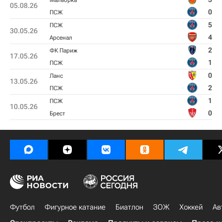
Мальорка
05.08.26
0
ПСЖ
5
ПСЖ
30.05.26
4
Арсенал
2
ФК Париж
17.05.26
1
ПСЖ
0
Ланс
13.05.26
2
ПСЖ
1
ПСЖ
10.05.26
0
Брест
Футбол
Фигурное катание
Биатлон
ЗОЖ
Хоккей
Ав