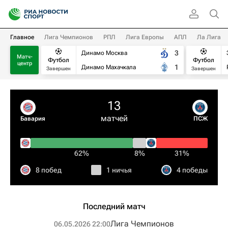
Главное
Лига Чемпионов
РПЛ
Лига Европы
АПЛ
Ла Лига
3
Динамо Москва
Матч-
Футбол
Футбол
центр
1
Динамо Махачкала
Завершен
Завершен
13
матчей
Бавария
ПСЖ
62%
8%
31%
8 побед
1 ничья
4 победы
Последний матч
Лига Чемпионов
06.05.2026 22:00