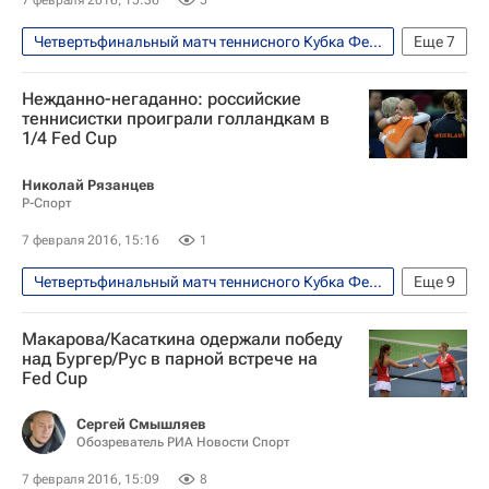
7 февраля 2016, 15:36
5
Четвертьфинальный матч теннисного Кубка Федерации между сборными России и Нидерландов, 6-7 февраля
Еще
7
Теннис
Спорт
Нежданно-негаданно: российские
Анастасия Мыскина
теннисистки проиграли голландкам в
1/4 Fed Cup
Кубок Билли Джин Кинг (Кубок Федераций)
Сборная России по теннису
Николай Рязанцев
Р-Спорт
Дарья Касаткина
Екатерина Макарова
7 февраля 2016, 15:16
1
Четвертьфинальный матч теннисного Кубка Федерации между сборными России и Нидерландов, 6-7 февраля
Еще
9
Теннис
Спорт
Макарова/Касаткина одержали победу
Кубок Билли Джин Кинг (Кубок Федераций)
над Бургер/Рус в парной встрече на
Fed Cup
Сборная России по теннису
Дарья Касаткина
Кики Бертенс
Сергей Смышляев
Обозреватель РИА Новости Спорт
Светлана Кузнецова
7 февраля 2016, 15:09
8
Екатерина Макарова
Мария Шарапова