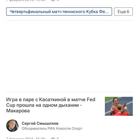
Четвертьфинальный матч теннисного Кубка Федерации между сборными России и Нидерландов, 6-7 февраля
Еще
6
Теннис
Спорт
Анастасия Мыскина
Кубок Билли Джин Кинг (Кубок Федераций)
Летние Олимпийские игры 2016
Сборная России по теннису
Игра в паре с Касаткиной в матче Fed
Cup прошла на одном дыхании -
Макарова
Сергей Смышляев
Обозреватель РИА Новости Спорт