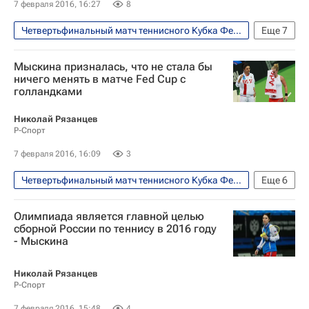
7 февраля 2016, 16:27
8
Четвертьфинальный матч теннисного Кубка Федерации между сборными России и Нидерландов, 6-7 февраля
Еще
7
Фото
Теннис
Спорт
Мыскина призналась, что не стала бы
Кубок Федерации по фигурному катанию
ничего менять в матче Fed Cup с
голландками
Сборная России по теннису
Кики Бертенс
Светлана Кузнецова
Николай Рязанцев
Р-Спорт
7 февраля 2016, 16:09
3
Четвертьфинальный матч теннисного Кубка Федерации между сборными России и Нидерландов, 6-7 февраля
Еще
6
Теннис
Спорт
Олимпиада является главной целью
Анастасия Мыскина
сборной России по теннису в 2016 году
- Мыскина
Кубок Билли Джин Кинг (Кубок Федераций)
Дарья Касаткина
Светлана Кузнецова
Николай Рязанцев
Р-Спорт
7 февраля 2016, 15:48
4