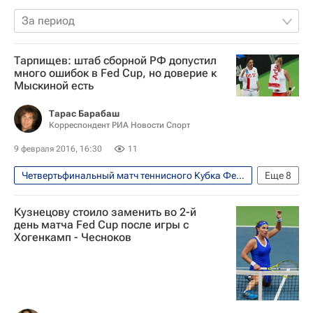
За период
Тарпищев: штаб сборной РФ допустил
много ошибок в Fed Cup, но доверие к
Мыскиной есть
Тарас Барабаш
Корреспондент РИА Новости Спорт
9 февраля 2016, 16:30
11
Четвертьфинальный матч теннисного Кубка Федерации между сборными России и Нидерландов, 6-7 февраля
Еще
8
Теннис
Спорт
Кузнецову стоило заменить во 2-й
Шамиль Тарпищев
день матча Fed Cup после игры с
Хогенкамп - Чесноков
Анастасия Мыскина
Кубок Билли Джин Кинг (Кубок Федераций)
Сборная России по теннису
Дарья Касаткина
Маргарита Гаспарян