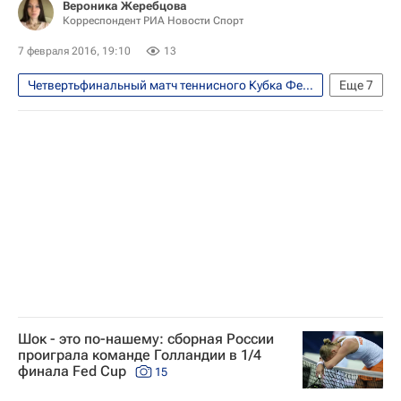
Вероника Жеребцова
Корреспондент РИА Новости Спорт
7 февраля 2016, 19:10
13
Четвертьфинальный матч теннисного Кубка Федерации между сборными России и Нидерландов, 6-7 февраля
Еще
7
Теннис
Спорт
Андрей Чесноков
Кубок Билли Джин Кинг (Кубок Федераций)
Сборная России по теннису
Светлана Кузнецова
Мария Шарапова
Шок - это по-нашему: сборная России
проиграла команде Голландии в 1/4
финала Fed Cup
15