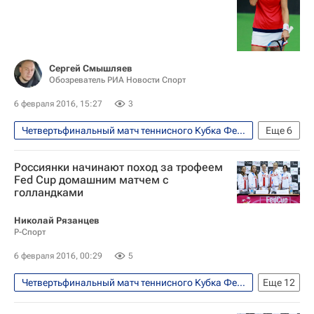
Кики Бертенс
Екатерина Макарова
Сергей Смышляев
Обозреватель РИА Новости Спорт
6 февраля 2016, 15:27
3
Четвертьфинальный матч теннисного Кубка Федерации между сборными России и Нидерландов, 6-7 февраля
Еще
6
Теннис
Спорт
Россиянки начинают поход за трофеем
Кубок Билли Джин Кинг (Кубок Федераций)
Fed Cup домашним матчем с
голландками
Сборная России по теннису
Кики Бертенс
Екатерина Макарова
Николай Рязанцев
Р-Спорт
6 февраля 2016, 00:29
5
Четвертьфинальный матч теннисного Кубка Федерации между сборными России и Нидерландов, 6-7 февраля
Еще
12
Теннис
Спорт
Виталий Мутко