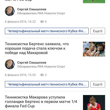
Ришел Хогенкамп
Светлана Кузнецова
Сергей Смышляев
Обозреватель РИА Новости Спорт
6 февраля 2016, 16:22
6
Четвертьфинальный матч теннисного Кубка Федерации между сборными России и Нидерландов, 6-7 февраля
Еще
6
Теннис
Спорт
Теннисистка Бертенс заявила, что
Кубок Билли Джин Кинг (Кубок Федераций)
хорошая подача стала ключом к
победе над Макаровой
Сборная России по теннису
Кики Бертенс
Екатерина Макарова
Сергей Смышляев
Обозреватель РИА Новости Спорт
6 февраля 2016, 15:52
2
Четвертьфинальный матч теннисного Кубка Федерации между сборными России и Нидерландов, 6-7 февраля
Еще
6
Теннис
Спорт
Теннисистка Макарова уступила
Кубок Билли Джин Кинг (Кубок Федераций)
голландке Бертенс в первом матче 1/4
финала Fed Cup
Сборная России по теннису