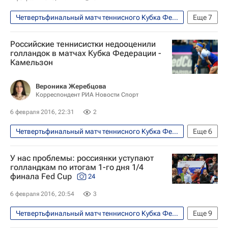
Четвертьфинальный матч теннисного Кубка Федерации между сборными России и Нидерландов, 6-7 февраля
Еще
7
Теннис
Спорт
Российские теннисистки недооценили
Кубок Билли Джин Кинг (Кубок Федераций)
голландок в матчах Кубка Федерации -
Камельзон
Сборная России по теннису
Дарья Касаткина
Екатерина Макарова
Вероника Жеребцова
Корреспондент РИА Новости Спорт
Мария Шарапова
6 февраля 2016, 22:31
2
Четвертьфинальный матч теннисного Кубка Федерации между сборными России и Нидерландов, 6-7 февраля
Еще
6
Теннис
Спорт
У нас проблемы: россиянки уступают
Владимир Камельзон
голландкам по итогам 1-го дня 1/4
финала Fed Cup
24
Кубок Билли Джин Кинг (Кубок Федераций)
Светлана Кузнецова
6 февраля 2016, 20:54
3
Екатерина Макарова
Четвертьфинальный матч теннисного Кубка Федерации между сборными России и Нидерландов, 6-7 февраля
Еще
9