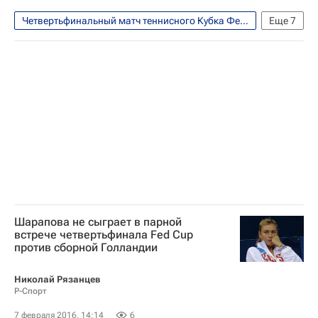
Четвертьфинальный матч теннисного Кубка Федерации между сборными России и Нидерландов, 6-7 февраля
Еще
7
Теннис
Спорт
Кубок Билли Джин Кинг (Кубок Федераций)
Сборная России по теннису
Дарья Касаткина
Аранта Рус
Екатерина Макарова
Шарапова не сыграет в парной
встрече четвертьфинала Fed Cup
против сборной Голландии
Николай Рязанцев
Р-Спорт
7 февраля 2016, 14:14
6