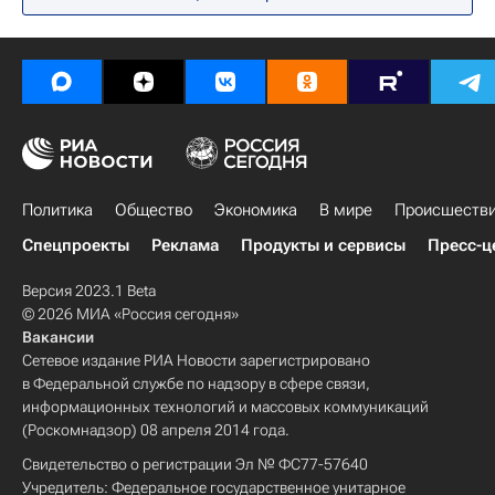
Кубок Билли Джин Кинг (Кубок Федераций)
Сборная России по теннису
Кики Бертенс
Светлана Кузнецова
Екатерина Макарова
Политика
Общество
Экономика
В мире
Происшеств
Спецпроекты
Реклама
Продукты и сервисы
Пресс-ц
Версия 2023.1 Beta
© 2026 МИА «Россия сегодня»
Вакансии
Сетевое издание РИА Новости зарегистрировано
в Федеральной службе по надзору в сфере связи,
информационных технологий и массовых коммуникаций
(Роскомнадзор) 08 апреля 2014 года.
Свидетельство о регистрации Эл № ФС77-57640
Учредитель: Федеральное государственное унитарное