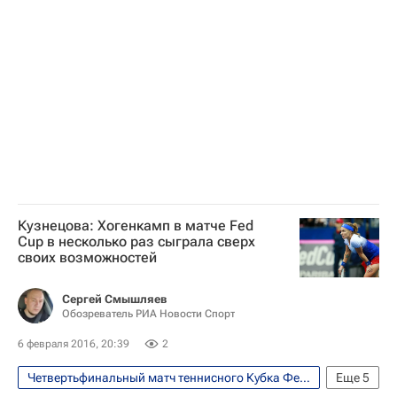
Фото
Теннис
Спорт
Кубок Билли Джин Кинг (Кубок Федераций)
Сборная России по теннису
Ришел Хогенкамп
Кики Бертенс
Светлана Кузнецова
Екатерина Макарова
Кузнецова: Хогенкамп в матче Fed
Cup в несколько раз сыграла сверх
своих возможностей
Сергей Смышляев
Обозреватель РИА Новости Спорт
6 февраля 2016, 20:39
2
Четвертьфинальный матч теннисного Кубка Федерации между сборными России и Нидерландов, 6-7 февраля
Еще
5