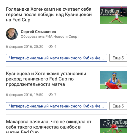
Теннис
Спорт
Голландка Хогенкамп не считает себя
Кубок Билли Джин Кинг (Кубок Федераций)
героем после победы над Кузнецовой
на Fed Cup
Ришел Хогенкамп
Светлана Кузнецова
Сергей Смышляев
Обозреватель РИА Новости Спорт
6 февраля 2016, 20:20
4
Четвертьфинальный матч теннисного Кубка Федерации между сборными России и Нидерландов, 6-7 февраля
Еще
5
Теннис
Спорт
Кузнецова и Хогенкамп установили
Кубок Билли Джин Кинг (Кубок Федераций)
рекорд теннисного Fed Cup по
продолжительности матча
Ришел Хогенкамп
Светлана Кузнецова
6 февраля 2016, 19:50
7
Четвертьфинальный матч теннисного Кубка Федерации между сборными России и Нидерландов, 6-7 февраля
Еще
5
Теннис
Спорт
Макарова заявила, что не ожидала от
Кубок Билли Джин Кинг (Кубок Федераций)
себя такого количества ошибок в
матче Fed Cup