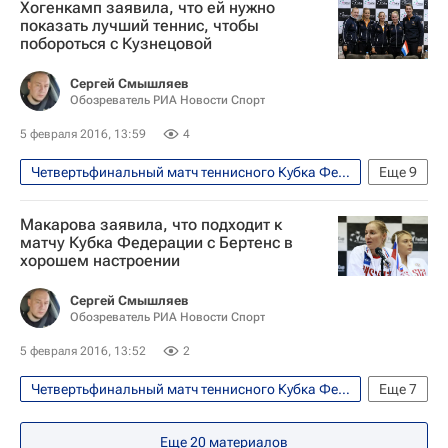
Хогенкамп заявила, что ей нужно
Шамиль Тарпищев
показать лучший теннис, чтобы
побороться с Кузнецовой
Анастасия Мыскина
Кубок Билли Джин Кинг (Кубок Федераций)
Сергей Смышляев
Обозреватель РИА Новости Спорт
Сборная России по теннису
5 февраля 2016, 13:59
4
Дарья Касаткина
Кики Бертенс
Четвертьфинальный матч теннисного Кубка Федерации между сборными России и Нидерландов, 6-7 февраля
Еще
9
Светлана Кузнецова
Теннис
Спорт
Екатерина Макарова
Мария Шарапова
Макарова заявила, что подходит к
Кубок Билли Джин Кинг (Кубок Федераций)
матчу Кубка Федерации c Бертенс в
хорошем настроении
Сборная России по теннису
Ришел Хогенкамп
Кики Бертенс
Сергей Смышляев
Обозреватель РИА Новости Спорт
Светлана Кузнецова
5 февраля 2016, 13:52
2
Екатерина Макарова
Мария Шарапова
Четвертьфинальный матч теннисного Кубка Федерации между сборными России и Нидерландов, 6-7 февраля
Еще
7
Теннис
Спорт
Еще
20
материалов