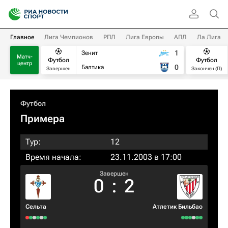
Главное
Лига Чемпионов
РПЛ
Лига Европы
АПЛ
Ла Лига
1
Зенит
Матч-
Футбол
Футбол
центр
0
Балтика
Завершен
Закончен (П)
Футбол
Примера
Тур:
12
Время начала:
23.11.2003 в 17:00
Завершен
0
:
2
Сельта
Атлетик Бильбао