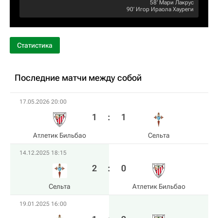
58‎’‎
Мари Лакрус
90‎’‎
Игор Ираола Хауреги
Статистика
Последние матчи между собой
17.05.2026 20:00
1
:
1
Атлетик Бильбао
Сельта
14.12.2025 18:15
2
:
0
Сельта
Атлетик Бильбао
19.01.2025 16:00