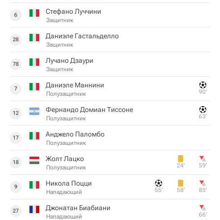
Стефано Луччини
6
Защитник
Даниэле Гастальделло
28
Защитник
Лучано Дзаури
78
Защитник
Даниэле Маннини
7
90‎’‎
Полузащитник
Фернандо Домиан Тиссоне
12
63‎’‎
Полузащитник
Анджело Паломбо
17
Полузащитник
Жолт Лацко
18
24‎’‎
59‎’‎
Полузащитник
Никола Поцци
9
55‎’‎
58‎’‎
85‎’‎
Нападающий
Джонатан Биабиани
27
66‎’‎
Нападающий