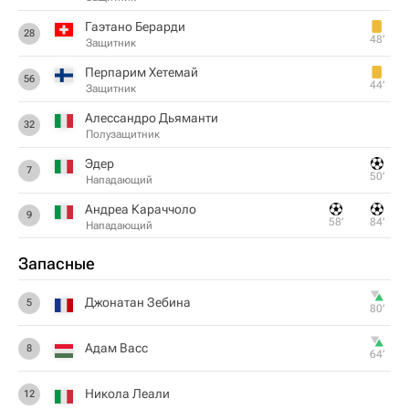
Гаэтано Берарди
28
48‎’‎
Защитник
Перпарим Хетемай
56
44‎’‎
Защитник
Алессандро Дьяманти
32
Полузащитник
Эдер
7
50‎’‎
Нападающий
Андреа Караччоло
9
58‎’‎
84‎’‎
Нападающий
Запасные
Джонатан Зебина
5
80‎’‎
Адам Васс
8
64‎’‎
Никола Леали
12