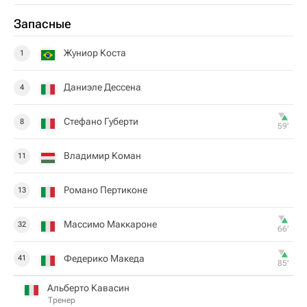
Запасные
Жуниор Коста
1
Даниэле Дессена
4
Стефано Губерти
8
59‎’‎
Владимир Коман
11
Романо Пертиконе
13
Массимо Маккароне
32
66‎’‎
Федерико Македа
41
85‎’‎
Альберто Кавасин
Тренер