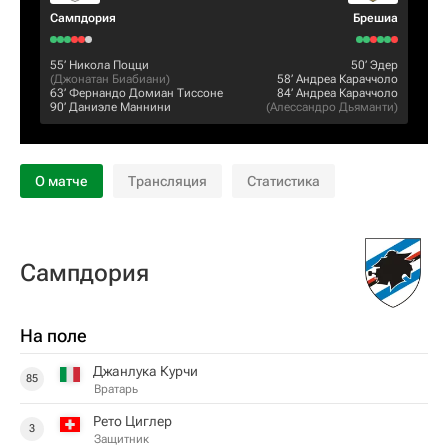
Сампдория
Брешиа
55‎’‎
Никола Поцци
50‎’‎
Эдер
(
Джонатан Биабиани
)
58‎’‎
Андреа Караччоло
63‎’‎
Фернандо Домиан Тиссоне
84‎’‎
Андреа Караччоло
90‎’‎
Даниэле Маннини
(
Алессандро Дьяманти
)
О матче
Трансляция
Статистика
Сампдория
На поле
Джанлука Курчи
85
Вратарь
Рето Циглер
3
Защитник