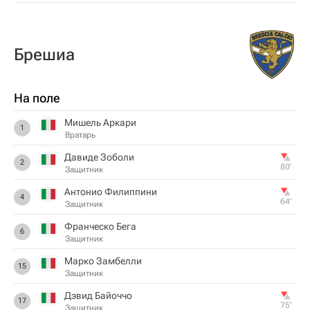
Брешиа
На поле
Мишель Аркари
1
Вратарь
Давиде Зоболи
2
80‎’‎
Защитник
Антонио Филиппини
4
64‎’‎
Защитник
Франческо Бега
6
Защитник
Марко Замбелли
15
Защитник
Дэвид Байоччо
17
75‎’‎
Защитник