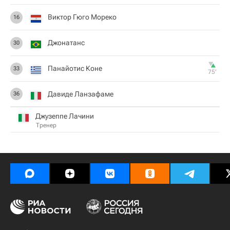
Виктор Гюго Мореко
16
Джонатанс
30
Панайотис Коне
33
75‎’‎
Давиде Ланзафаме
36
Джузеппе Лачини
Тренер