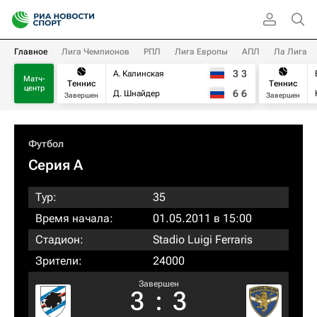
Главное
Лига Чемпионов
РПЛ
Лига Европы
АПЛ
Ла Лига
3
3
А. Калинская
Матч-
Теннис
Теннис
центр
6
6
Д. Шнайдер
Завершен
Завершен
Футбол
Серия А
Тур:
35
Время начала:
01.05.2011 в 15:00
Стадион:
Stadio Luigi Ferraris
Зрители:
24000
Завершен
3
:
3