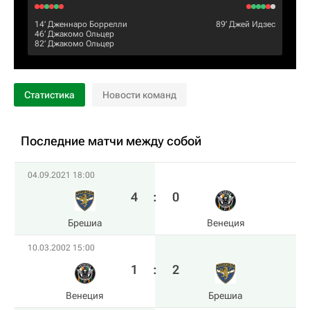
14‎’‎
Дженнаро Боррелли
89‎’‎
Джей Идзес
46‎’‎
Джакомо Ольцер
82‎’‎
Джакомо Ольцер
Статистика
Новости команд
Последние матчи между собой
04.09.2021 18:00
4
:
0
Брешиа
Венеция
10.03.2002 15:00
1
:
2
Венеция
Брешиа