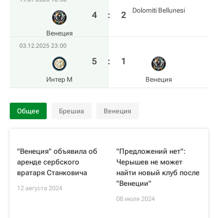
Dolomiti Bellunesi
4
:
2
Венеция
03.12.2025 23:00
5
:
1
Интер М
Венеция
Общее
Брешиа
Венеция
"Венеция" объявила об
"Предложений нет":
аренде сербского
Черышев не может
вратаря Станковича
найти новый клуб после
"Венеции"
12 августа 2024
08 июля 2024