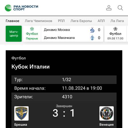
Главное
Лига Чемпионов
РПЛ
Лига Европы
АПЛ
Ла Лига
0
Динамо Москва
Матч-
Футбол
Футбол
центр
0
Динамо Махачкала
Перерыв
09.08 17:00
Футбол
Кубок Италии
Тур:
1/32
Время начала:
11.08.2024 в 19:00
Зрители:
4310
Завершен
3
:
1
Брешиа
Венеция