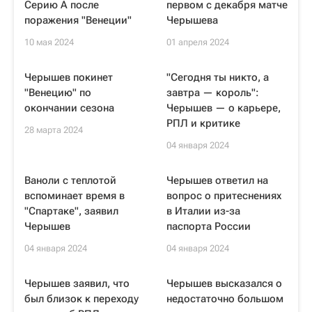
Серию А после
первом с декабря матче
поражения "Венеции"
Черышева
10 мая 2024
01 апреля 2024
Черышев покинет
"Сегодня ты никто, а
"Венецию" по
завтра — король":
окончании сезона
Черышев — о карьере,
РПЛ и критике
28 марта 2024
04 января 2024
Ваноли с теплотой
Черышев ответил на
вспоминает время в
вопрос о притеснениях
"Спартаке", заявил
в Италии из-за
Черышев
паспорта России
04 января 2024
04 января 2024
Черышев заявил, что
Черышев высказался о
был близок к переходу
недостаточно большом