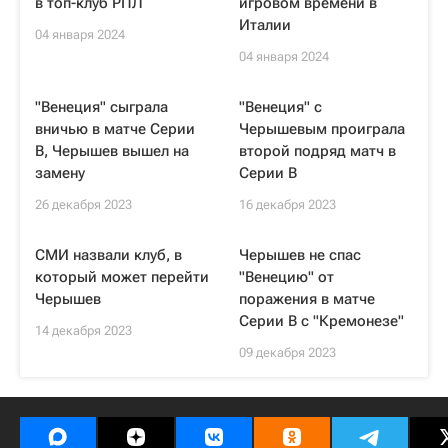
в топ-клуб РПЛ
игровом времени в
Италии
04 января 2024
04 января 2024
"Венеция" сыграла
"Венеция" с
вничью в матче Серии
Черышевым проиграла
В, Черышев вышел на
второй подряд матч в
замену
Серии В
26 декабря 2023
16 декабря 2023
СМИ назвали клуб, в
Черышев не спас
который может перейти
"Венецию" от
Черышев
поражения в матче
Серии B с "Кремонезе"
14 декабря 2023
09 декабря 2023