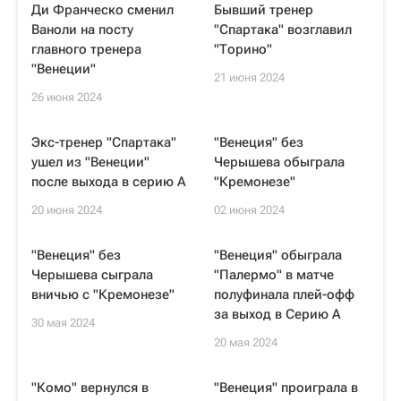
Ди Франческо сменил
Бывший тренер
Ваноли на посту
"Спартака" возглавил
главного тренера
"Торино"
"Венеции"
21 июня 2024
26 июня 2024
Экс-тренер "Спартака"
"Венеция" без
ушел из "Венеции"
Черышева обыграла
после выхода в серию А
"Кремонезе"
20 июня 2024
02 июня 2024
"Венеция" без
"Венеция" обыграла
Черышева сыграла
"Палермо" в матче
вничью с "Кремонезе"
полуфинала плей-офф
за выход в Серию A
30 мая 2024
20 мая 2024
"Комо" вернулся в
"Венеция" проиграла в