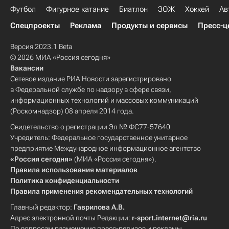
Футбол
Фигурное катание
Биатлон
ЗОЖ
Хоккей
Ав
Спецпроекты
Реклама
Продукты и сервисы
Пресс-ц
Версия 2023.1 Beta
© 2026 МИА «Россия сегодня»
Вакансии
Сетевое издание РИА Новости зарегистрировано
в Федеральной службе по надзору в сфере связи,
информационных технологий и массовых коммуникаций
(Роскомнадзор) 08 апреля 2014 года.
Свидетельство о регистрации Эл № ФС77-57640
Учредитель: Федеральное государственное унитарное
предприятие Международное информационное агентство
«Россия сегодня»
(МИА «Россия сегодня»).
Правила использования материалов
Политика конфиденциальности
Правила применения рекомендательных технологий
Главный редактор:
Гаврилова А.В.
Адрес электронной почты Редакции:
r-sport.internet@ria.ru
По вопросам размещения пресс-релизов и рекламы