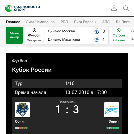
Главное
Лига Чемпионов
РПЛ
Лига Европы
АПЛ
Ла Лига
3
Динамо Москва
З
Матч-
Футбол
Футбол
центр
1
Динамо Махачкала
Р
Завершен
2-й тайм
Футбол
Кубок России
Тур:
1/16
Время начала:
13.07.2010 в 17:00
Завершен
1
:
3
Сочи
Зенит