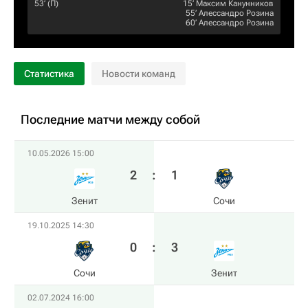
53‎’‎ (П)
15‎’‎
Максим Канунников
55‎’‎
Алессандро Розина
60‎’‎
Алессандро Розина
Статистика
Новости команд
Последние матчи между собой
10.05.2026 15:00
2
:
1
Зенит
Сочи
19.10.2025 14:30
0
:
3
Сочи
Зенит
02.07.2024 16:00