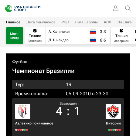
Главное
Лига Чемпионов
РПЛ
Лига Европы
АПЛ
Ла Лига
3
3
А. Калинская
Матч-
Теннис
Теннис
центр
6
6
Д. Шнайдер
Завершен
Завершен
Футбол
Чемпионат Бразилии
Тур:
19
Время начала:
05.09.2010 в 23:30
Завершен
4
:
1
Атлетико Гоияниенсе
Витория