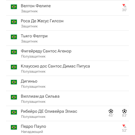
Велтон Фелипе
30‎’‎
Защитник
Роса Де Жесус Гилсон
Защитник
Тьяго Фелтри
Защитник
Фигейреду Сантос Агенор
Полузащитник
Клауссио дос Сантос Димас Питуса
Полузащитник
Дигиньо
Полузащитник
Виллиам да Сильва
Полузащитник
Рибейро ДЕ Оливейра Элиас
45‎’‎
83‎’‎
Полузащитник
Педро Пауло
52‎’‎
Нападающий