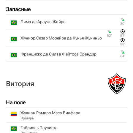
Запасные
Лима де Араужо Жайро
30‎’‎
52‎’‎
57‎’‎
Жуниор Сезар Морейра да Кунья Жуниньо
88‎’‎
Франциско да Силва Фейтоса Эрандир
64‎’‎
Витория
На поле
Жулиан Рамиро Меса Виафара
Вратарь
Габриэль Паулиста