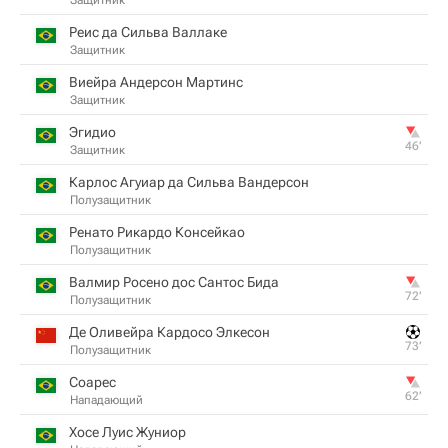
Защитник
Реис да Сильва Валлаке
Защитник
Виейра Андерсон Мартинс
Защитник
Эгидио
46‎’‎
Защитник
Карлос Агуиар да Сильва Вандерсон
Полузащитник
Ренато Рикардо Консейкао
Полузащитник
Валмир Росено дос Сантос Бида
72‎’‎
Полузащитник
Де Оливейра Кардосо Элкесон
73‎’‎
Полузащитник
Соарес
62‎’‎
Нападающий
Хосе Луис Жуниор