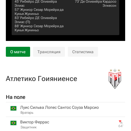
45‎’‎
Рибейро ДЕ Оливейра
73‎’‎
Де Оливейра Кардосо
Элиас
Элкесон
57‎’‎
Жуниор Сезар Морейра да
Кунья Жуниньо
83‎’‎
Рибейро ДЕ Оливейра
Элиас
(П)
88‎’‎
Жуниор Сезар Морейра да
Кунья Жуниньо
О матче
Трансляция
Статистика
Атлетико Гоияниенсе
На поле
Луис Сильва Лопес Сантос Соуза Марсио
Вратарь
Виктор Феррас
64‎’‎
Защитник