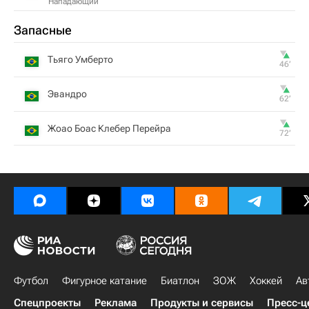
Нападающий
Запасные
Тьяго Умберто
46‎’‎
Эвандро
62‎’‎
Жоао Боас Клебер Перейра
72‎’‎
Футбол
Фигурное катание
Биатлон
ЗОЖ
Хоккей
Ав
Спецпроекты
Реклама
Продукты и сервисы
Пресс-ц