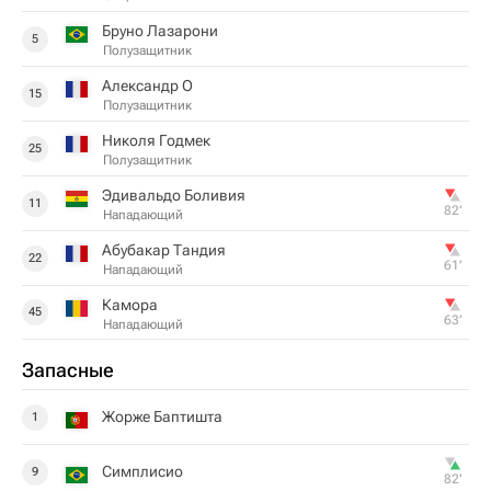
Бруно Лазарони
5
Полузащитник
Александр О
15
Полузащитник
Николя Годмек
25
Полузащитник
Эдивальдо Боливия
11
82‎’‎
Нападающий
Абубакар Тандия
22
61‎’‎
Нападающий
Камора
45
63‎’‎
Нападающий
Запасные
Жорже Баптишта
1
Симплисио
9
82‎’‎