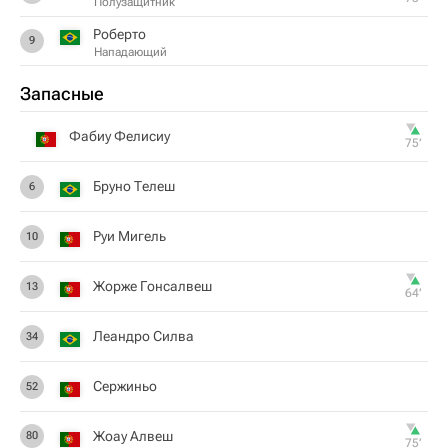
Полузащитник
Роберто
9
Нападающий
Запасные
Фабиу Фелисиу
75‎’‎
Бруно Телеш
6
Руи Мигель
10
Жорже Гонсалвеш
13
64‎’‎
Леандро Силва
34
Сержиньо
52
Жоау Алвеш
80
75‎’‎