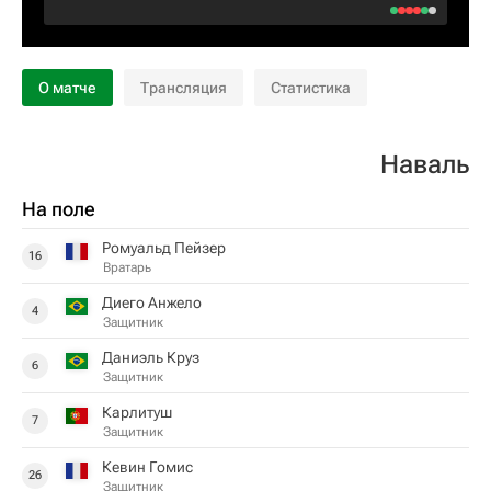
О матче
Трансляция
Статистика
Наваль
На поле
Ромуальд Пейзер
16
Вратарь
Диего Анжело
4
Защитник
Даниэль Круз
6
Защитник
Карлитуш
7
Защитник
Кевин Гомис
26
Защитник