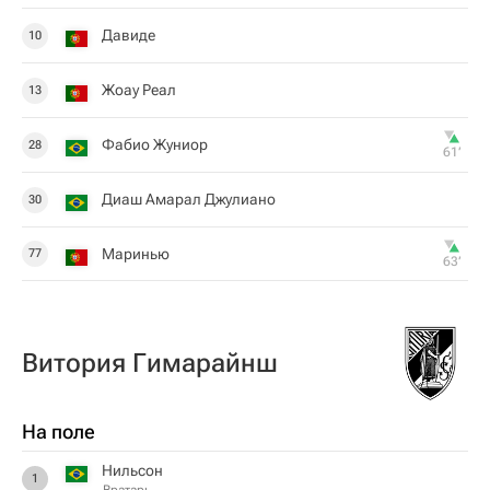
Давиде
10
Жоау Реал
13
Фабио Жуниор
28
61‎’‎
Диаш Амарал Джулиано
30
Маринью
77
63‎’‎
Витория Гимарайнш
На поле
Нильсон
1