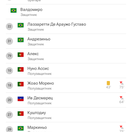
Вратарь
Валдомиро
Защитник
Лаззаретти Де Араужо Густаво
22
Защитник
Андрезиньо
31
Защитник
Алекс
79
Защитник
Нуно Ассис
10
Полузащитник
Жоао Морено
18
43‎’‎
75‎’‎
Полузащитник
Ив Десмарец
20
64‎’‎
Полузащитник
Куштодиу
27
Полузащитник
Маркиньо
39
75‎’‎