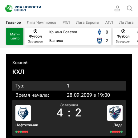
Главное
Лига Чемпионов
РПЛ
Лига Европы
АПЛ
Ла Лига
0
Крылья Советов
Матч-
Футбол
Футбол
центр
2
Балтика
Завершен
Завершен
Хоккей
КХЛ
Тур:
1
Время начала:
28.09.2009 в 19:00
Завершен
4
:
2
Нефтехимик
Лада