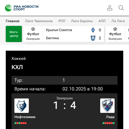
Главное
Лига Чемпионов
РПЛ
Лига Европы
АПЛ
Ла Лига
0
Крылья Советов
Матч-
Футбол
Футбол
центр
2
Балтика
Завершен
Завершен
Хоккей
КХЛ
Тур:
1
Время начала:
02.10.2025 в 19:00
Завершен
1
:
4
Нефтехимик
Лада