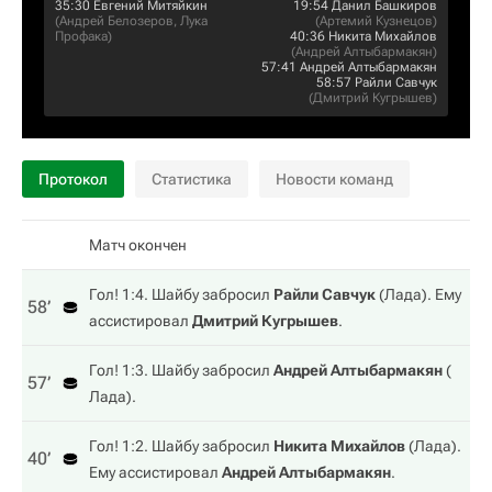
35:30
Евгений Митяйкин
19:54
Данил Башкиров
(
Андрей Белозеров
,
Лука
(
Артемий Кузнецов
)
Профака
)
40:36
Никита Михайлов
(
Андрей Алтыбармакян
)
57:41
Андрей Алтыбармакян
58:57
Райли Савчук
(
Дмитрий Кугрышев
)
Протокол
Статистика
Новости команд
Матч окончен
Гол! 1:4. Шайбу забросил
Райли Савчук
(
Лада
). Ему
58‎’‎
ассистировал
Дмитрий Кугрышев
.
Гол! 1:3. Шайбу забросил
Андрей Алтыбармакян
(
57‎’‎
Лада
).
Гол! 1:2. Шайбу забросил
Никита Михайлов
(
Лада
).
40‎’‎
Ему ассистировал
Андрей Алтыбармакян
.