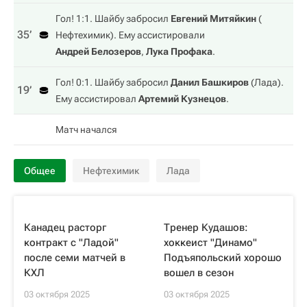
Гол! 1:1. Шайбу забросил
Евгений Митяйкин
(
35‎’‎
Нефтехимик
). Ему ассистировали
Андрей Белозеров
,
Лука Профака
.
Гол! 0:1. Шайбу забросил
Данил Башкиров
(
Лада
).
19‎’‎
Ему ассистировал
Артемий Кузнецов
.
Матч начался
Общее
Нефтехимик
Лада
Канадец расторг
Тренер Кудашов:
контракт с "Ладой"
хоккеист "Динамо"
после семи матчей в
Подъяпольский хорошо
КХЛ
вошел в сезон
03 октября 2025
03 октября 2025