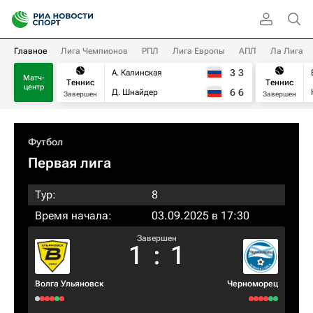
Главное
Лига Чемпионов
РПЛ
Лига Европы
АПЛ
Ла Лига
3
3
А. Калинская
Матч-
Теннис
Теннис
центр
6
6
Д. Шнайдер
Завершен
Завершен
Футбол
Первая лига
Тур:
8
Время начала:
03.09.2025 в 17:30
Завершен
1
:
1
Волга Ульяновск
Черноморец