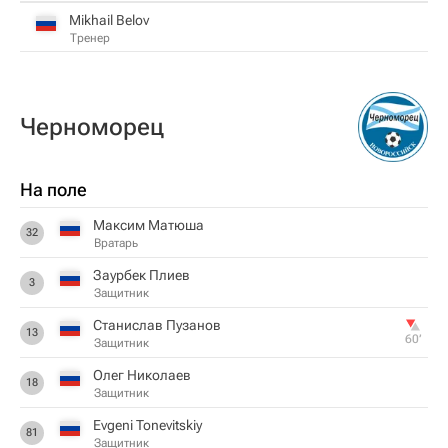
Mikhail Belov
Тренер
Черноморец
На поле
Максим Матюша
32
Вратарь
Заурбек Плиев
3
Защитник
Станислав Пузанов
13
60‎’‎
Защитник
Олег Николаев
18
Защитник
Evgeni Tonevitskiy
81
Защитник