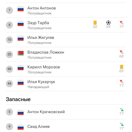
Антон Антонов
7
Полузащитник
Заур Тарба
8
20‎’‎
39‎’‎
77‎’‎
Полузащитник
Илья Жигулев
10
Полузащитник
Владислав Ложкин
25
68‎’‎
Полузащитник
Кирилл Морозов
99
05‎’‎
Полузащитник
Илья Кухарчук
44
77‎’‎
Нападающий
Запасные
Антон Крачковский
5
77‎’‎
Саид Алиев
9
77‎’‎