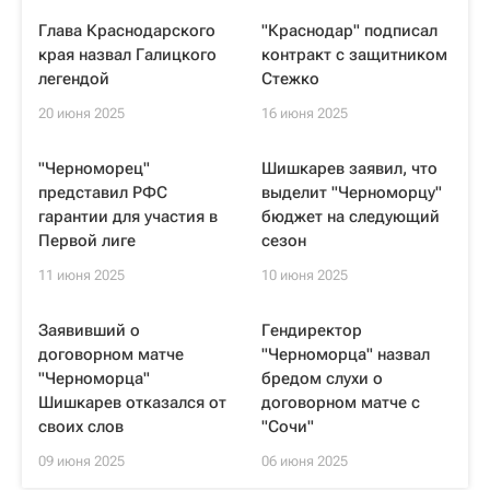
Глава Краснодарского
"Краснодар" подписал
края назвал Галицкого
контракт с защитником
легендой
Стежко
20 июня 2025
16 июня 2025
"Черноморец"
Шишкарев заявил, что
представил РФС
выделит "Черноморцу"
гарантии для участия в
бюджет на следующий
Первой лиге
сезон
11 июня 2025
10 июня 2025
Заявивший о
Гендиректор
договорном матче
"Черноморца" назвал
"Черноморца"
бредом слухи о
Шишкарев отказался от
договорном матче с
своих слов
"Сочи"
09 июня 2025
06 июня 2025