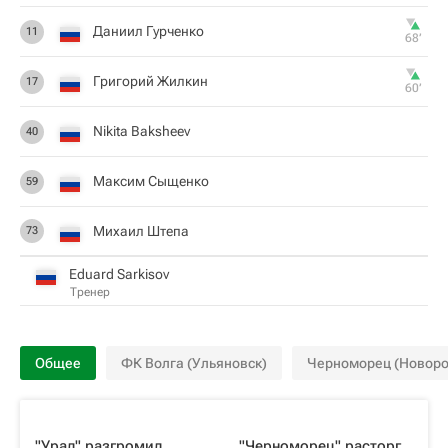
Даниил Гурченко
11
68‎’‎
Григорий Жилкин
17
60‎’‎
Nikita Baksheev
40
Максим Сыщенко
59
Михаил Штепа
73
Eduard Sarkisov
Тренер
Общее
ФК Волга (Ульяновск)
Черноморец (Новоро
"Урал" разгромил
"Черноморец" расторг