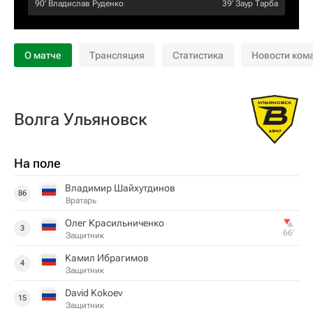
90‎’‎
Владислав Руденко
39‎’‎
Заур Тарба
О матче
Трансляция
Статистика
Новости ком
Волга Ульяновск
На поле
Владимир Шайхутдинов
86
Вратарь
Олег Красильниченко
3
66‎’‎
Защитник
Камил Ибрагимов
4
Защитник
David Kokoev
15
Защитник