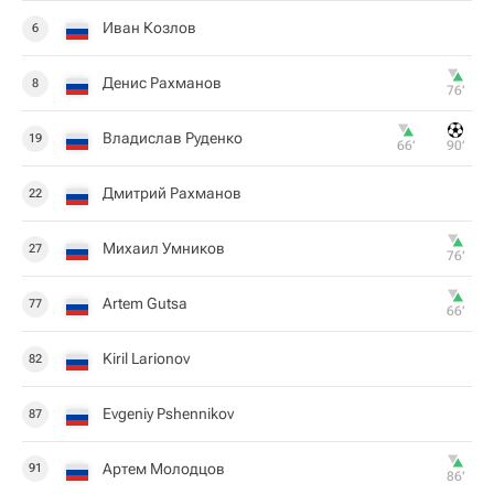
Иван Козлов
6
Денис Рахманов
8
76‎’‎
Владислав Руденко
19
66‎’‎
90‎’‎
Дмитрий Рахманов
22
Михаил Умников
27
76‎’‎
Artem Gutsa
77
66‎’‎
Kiril Larionov
82
Evgeniy Pshennikov
87
Артем Молодцов
91
86‎’‎