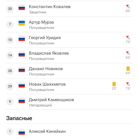
Константин Ковалев
20
86‎’‎
Защитник
Артур Мурза
7
Полузащитник
Георгий Уридия
10
76‎’‎
Полузащитник
Владислав Яковлев
14
66‎’‎
Полузащитник
Данаил Новиков
28
64‎’‎
Полузащитник
Новак Шаяхметов
29
20‎’‎
76‎’‎
Полузащитник
Дмитрий Каменщиков
9
Нападающий
Запасные
Алексей Кеняйкин
1