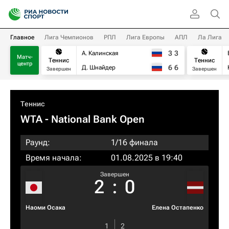
Главное
Лига Чемпионов
РПЛ
Лига Европы
АПЛ
Ла Лига
3
3
А. Калинская
Матч-
Теннис
Теннис
центр
6
6
Д. Шнайдер
Завершен
Завершен
Теннис
WTA
- National Bank Open
Раунд:
1/16 финала
Время начала:
01.08.2025 в 19:40
Завершен
2
:
0
Наоми Осака
Елена Остапенко
1
2