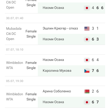
Citi DC
Single
Open
4
6
6
Наоми Осака
30.07, 01:40
3
1
Эшлин Крюгер
- отказ
Mubadala
Female
Citi DC
Single
Open
6
3
Наоми Осака
07.07, 18:10
6
4
Наоми Осака
Wimbledon
Female
WTA
Single
7
6
Каролина Мухова
05.07, 19:30
2
6
Арина Соболенко
Wimbledon
Female
WTA
Single
6
7
Наоми Осака