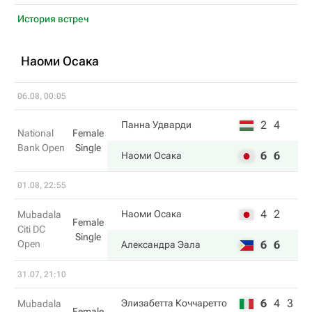
История встреч
Наоми Осака
06.08, 00:05
2
4
Панна Удварди
National
Female
Bank Open
Single
6
6
Наоми Осака
01.08, 22:55
4
2
Наоми Осака
Mubadala
Female
Citi DC
Single
Open
6
6
Александра Эала
31.07, 21:10
6
4
3
Элизабетта Коччаретто
Mubadala
Female