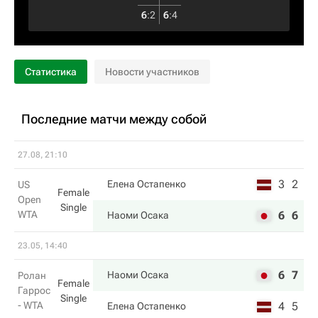
6
:
2
6
:
4
Статистика
Новости участников
Последние матчи между собой
27.08, 21:10
3
2
Елена Остапенко
US
Female
Open
Single
WTA
6
6
Наоми Осака
23.05, 14:40
6
7
Наоми Осака
Ролан
Female
Гаррос
Single
- WTA
4
5
Елена Остапенко