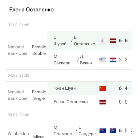
Елена Остапенко
07.08, 01:05
С.
Е.
6
6
Шувэй
Остапенко
National
Female
Bank Open
Double
М.
Д.
2
2
Саккари
Векич
04.08, 23:35
6
4
Чжан Шуай
National
Female
Bank Open
Single
0
0
Елена Остапенко
09.07, 20:40
М.
С.
6
5
2
Wimbledon
Полманс
Сандерс
Mixed