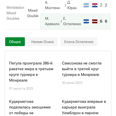
А.
Д.
2
2
Wimbledon
Молтени
Юрак
Mixed
Mixed
Double
Doubles
М.
Е.
6
6
Аревало
Остапенко
Общее
Наоми Осака
Елена Остапенко
Пегула проиграла 386-й
Самсонова не смогла
ракетке мира в третьем
выйти в третий круг
круге турнира в
турнира в Монреале
Монреале
30 июля 2025
01 августа 2025
Кудерметова
Кудерметова впервые в
поделилась эмоциями
карьере выиграла
от победы на
Уимблдон в парном