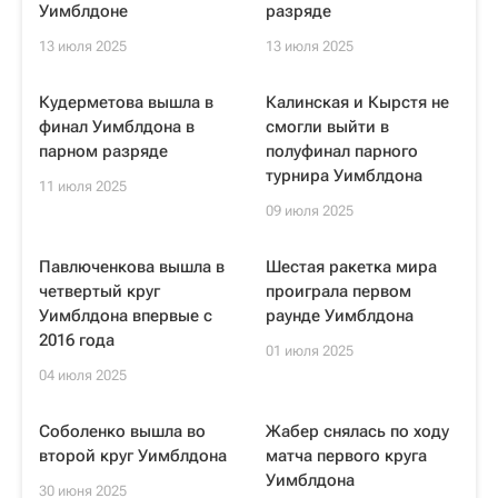
Уимблдоне
разряде
13 июля 2025
13 июля 2025
Кудерметова вышла в
Калинская и Кырстя не
финал Уимблдона в
смогли выйти в
парном разряде
полуфинал парного
турнира Уимблдона
11 июля 2025
09 июля 2025
Павлюченкова вышла в
Шестая ракетка мира
четвертый круг
проиграла первом
Уимблдона впервые с
раунде Уимблдона
2016 года
01 июля 2025
04 июля 2025
Соболенко вышла во
Жабер снялась по ходу
второй круг Уимблдона
матча первого круга
Уимблдона
30 июня 2025