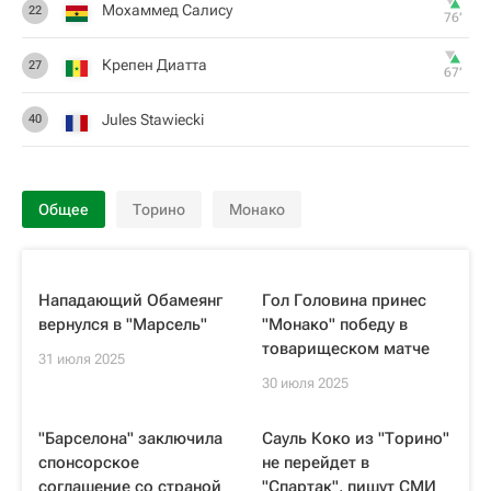
Мохаммед Салису
22
76‎’‎
Крепен Диатта
27
67‎’‎
Jules Stawiecki
40
Общее
Торино
Монако
Нападающий Обамеянг
Гол Головина принес
вернулся в "Марсель"
"Монако" победу в
товарищеском матче
31 июля 2025
30 июля 2025
"Барселона" заключила
Сауль Коко из "Торино"
спонсорское
не перейдет в
соглашение со страной
"Спартак", пишут СМИ