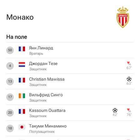
Монако
На поле
Янн Линард
50
Вратарь
Джордан Тезе
4
67‎’‎
Защитник
Christian Mawissa
13
63‎’‎
Защитник
Вильфрид Синго
17
Защитник
Kassoum Ouattara
20
42‎’‎
76‎’‎
Защитник
Такуми Минамино
18
Полузащитник