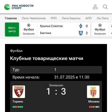
Главное
Лига Чемпионов
РПЛ
Лига Европы
АПЛ
Ла Лига
0
Крылья Советов
Матч-
Футбол
Футбол
центр
2
Балтика
Завершен
Завершен
Футбол
Клубные товарищеские матчи
Тур:
1
Время начала:
31.07.2025 в 11:30
Завершен
1
:
3
Торино
Монако