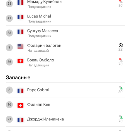
Мамаду Кулибали
28
80‎’‎
Полузащитник
Lucas Michal
41
Полузащитник
Сунгуту Магасса
88
Полузащитник
Фоларин Балоган
9
22‎’‎
Нападающий
Брель Эмболо
36
73‎’‎
Нападающий
Запасные
Pape Cabral
8
80‎’‎
Филипп Кен
16
Джордж Иленикена
21
73‎’‎