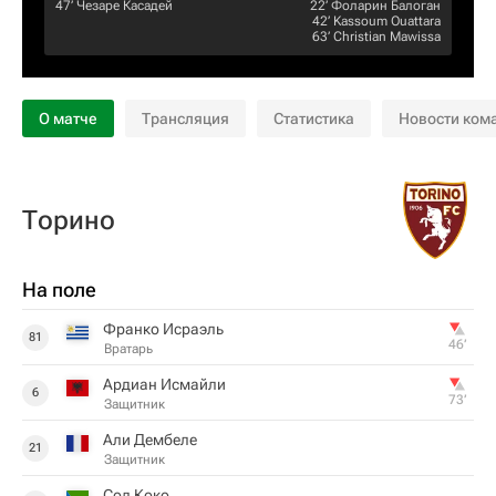
47‎’‎
Чезаре Касадей
22‎’‎
Фоларин Балоган
42‎’‎
Kassoum Ouattara
63‎’‎
Christian Mawissa
О матче
Трансляция
Статистика
Новости ком
Торино
На поле
Франко Исраэль
81
46‎’‎
Вратарь
Ардиан Исмайли
6
73‎’‎
Защитник
Али Дембеле
21
Защитник
Сол Коко