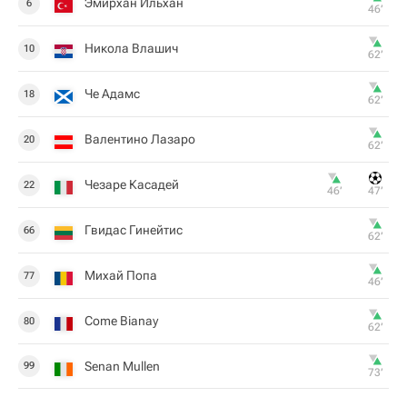
Эмирхан Ильхан
6
46‎’‎
Никола Влашич
10
62‎’‎
Че Адамс
18
62‎’‎
Валентино Лазаро
20
62‎’‎
Чезаре Касадей
22
46‎’‎
47‎’‎
Гвидас Гинейтис
66
62‎’‎
Михай Попа
77
46‎’‎
Come Bianay
80
62‎’‎
Senan Mullen
99
73‎’‎