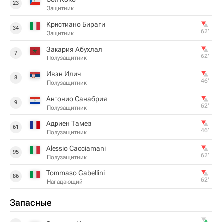
23
Защитник
Кристиано Бираги
34
62‎’‎
Защитник
Закария Абухлал
7
62‎’‎
Полузащитник
Иван Илич
8
46‎’‎
Полузащитник
Антонио Санабрия
9
62‎’‎
Полузащитник
Адриен Тамез
61
46‎’‎
Полузащитник
Alessio Cacciamani
95
62‎’‎
Полузащитник
Tommaso Gabellini
86
62‎’‎
Нападающий
Запасные