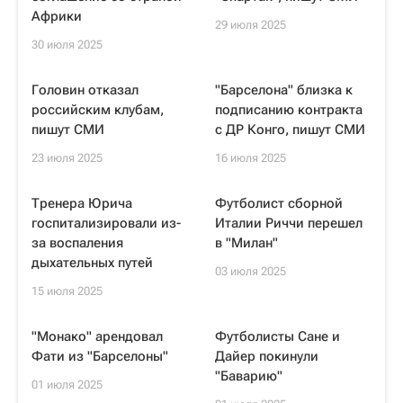
Африки
29 июля 2025
30 июля 2025
Головин отказал
"Барселона" близка к
российским клубам,
подписанию контракта
пишут СМИ
с ДР Конго, пишут СМИ
23 июля 2025
16 июля 2025
Тренера Юрича
Футболист сборной
госпитализировали из-
Италии Риччи перешел
за воспаления
в "Милан"
дыхательных путей
03 июля 2025
15 июля 2025
"Монако" арендовал
Футболисты Сане и
Фати из "Барселоны"
Дайер покинули
"Баварию"
01 июля 2025