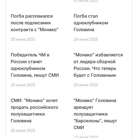
01 июля 2025
Погба расплакался
Погба стал
после подписания
одноклубником
контракта с "Монако"
Головина
28 июня 2025
28 июня 2025
Победитель ЧМ в
"Монако" избавляется
России станет
от лидера сборной
одноклубником
России. Что теперь
Головина, пишут СМИ
будет с Головиным
22 июня 2025
20 июня 2025
СМИ: "Монако" хочет
"Монако" Головина
продать российского
арендует
полузащитника
полузащитника
Головина
"Барселоны", пишут
СМИ
20 июня 2025
13 июня 2025