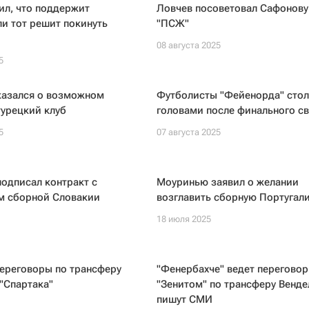
ил, что поддержит
Ловчев посоветовал Сафонову
ли тот решит покинуть
"ПСЖ"
08 августа 2025
5
казался о возможном
Футболисты "Фейенорда" стол
турецкий клуб
головами после финального с
5
07 августа 2025
подписал контракт с
Моуринью заявил о желании
м сборной Словакии
возглавить сборную Португал
18 июля 2025
ереговоры по трансферу
"Фенербахче" ведет переговор
"Спартака"
"Зенитом" по трансферу Венде
пишут СМИ