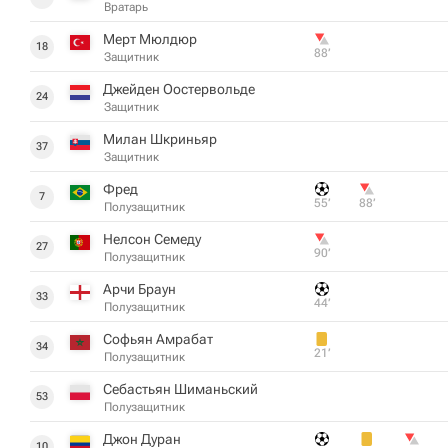
Вратарь
Мерт Мюлдюр
18
88‎’‎
Защитник
Джейден Оостервольде
24
Защитник
Милан Шкриньяр
37
Защитник
Фред
7
55‎’‎
88‎’‎
Полузащитник
Нелсон Семеду
27
90‎’‎
Полузащитник
Арчи Браун
33
44‎’‎
Полузащитник
Софьян Амрабат
34
21‎’‎
Полузащитник
Себастьян Шиманьский
53
Полузащитник
Джон Дуран
10