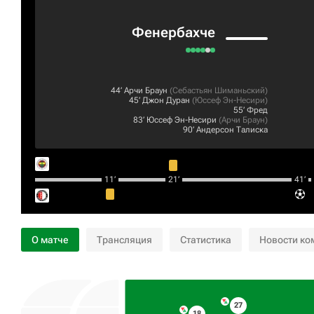
Фенербахче
44‎’‎
Арчи Браун
(
Себастьян Шиманьский
)
45‎’‎
Джон Дуран
(
Юссеф Эн-Несири
)
55‎’‎
Фред
83‎’‎
Юссеф Эн-Несири
(
Арчи Браун
)
90‎’‎
Андерсон Талиска
11‎’‎
21‎’‎
41‎’‎
О матче
Трансляция
Статистика
Новости ко
27
18