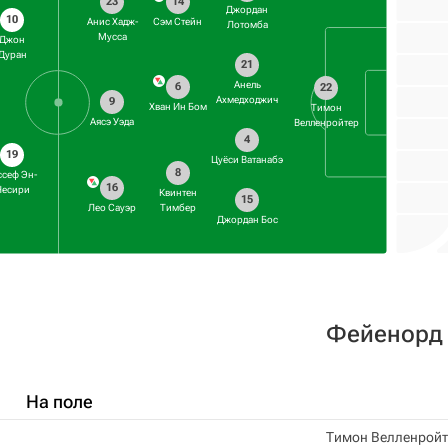
23
14
Джордан
10
Анис Хадж-
Сэм Стейн
Лотомба
Мусса
Джон
Дуран
21
Анель
6
22
Ахмедходжич
9
Хван Ин Бом
Тимон
Аясэ Уэда
Велленройтер
4
19
Цуёси Ватанабэ
8
сеф Эн-
16
Несири
Квинтен
15
Лео Сауэр
Тимбер
Джордан Бос
Фейенорд
На поле
Тимон Велленройт