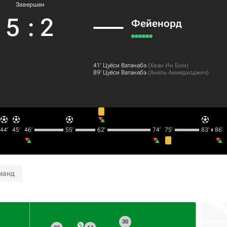
Завершен
5
:
2
Фейенорд
41‎’‎
Цуёси Ватанабэ
(
Хван Ин Бом
)
89‎’‎
Цуёси Ватанабэ
(
Анель Ахмедходжич
)
44‎’‎
45‎’‎
46‎’‎
55‎’‎
62‎’‎
74‎’‎
75‎’‎
83‎’‎
86‎’‎
манд
30