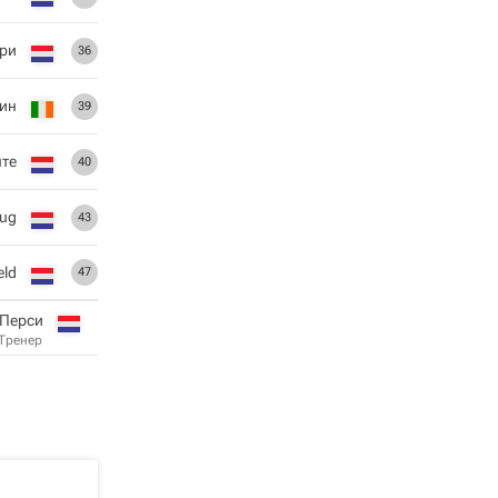
ри
36
ин
39
нте
40
lug
43
eld
47
 Перси
Тренер