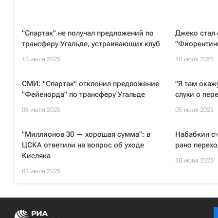
"Спартак" не получал предложений по
Джеко стал
трансферу Угальде, устраивающих клуб
"Фиорентин
13 июля 2025
10 июля 2025
СМИ: "Спартак" отклонил предложение
"Я там окаж
"Фейенорда" по трансферу Угальде
слухи о пер
06 июля 2025
05 июля 2025
"Миллионов 30 — хорошая сумма": в
Набабкин сч
ЦСКА ответили на вопрос об уходе
рано перехо
Кисляка
30 июня 2025
01 июля 2025