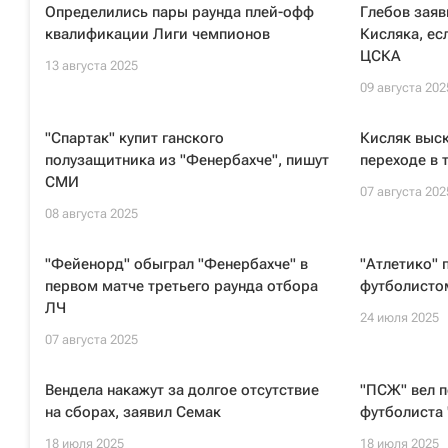
Определились пары раунда плей-офф
Глебов заяв
квалификации Лиги чемпионов
Кисляка, ес
ЦСКА
13 августа 2025
09 августа 202
"Спартак" купит ганского
Кисляк выс
полузащитника из "Фенербахче", пишут
переходе в 
СМИ
07 августа 202
08 августа 2025
"Фейенорд" обыграл "Фенербахче" в
"Атлетико" 
первом матче третьего раунда отбора
футболисто
ЛЧ
24 июля 2025
07 августа 2025
Вендела накажут за долгое отсутствие
"ПСЖ" вел п
на сборах, заявил Семак
футболиста 
18 июля 2025
18 июля 2025