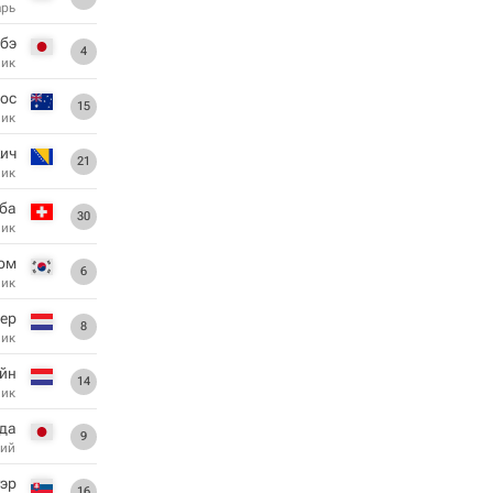
арь
абэ
4
ник
ос
15
ник
ич
21
ник
ба
30
ник
Бом
6
ник
ер
8
ник
ейн
14
ник
эда
9
ий
уэр
16