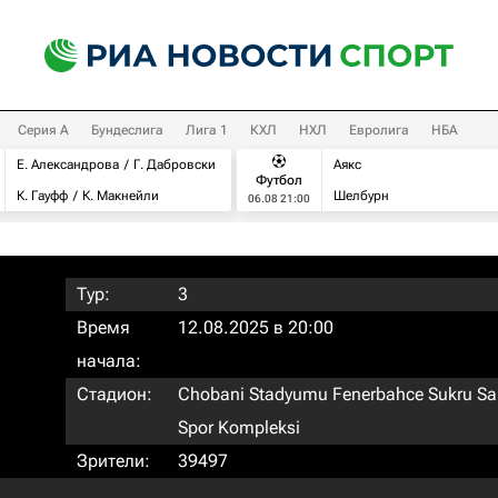
Серия А
Бундеслига
Лига 1
КХЛ
НХЛ
Евролига
НБА
Е. Александрова
Г. Дабровски
Аякс
Футбол
К. Гауфф
К. Макнейли
Шелбурн
06.08 21:00
Тур:
3
Время
12.08.2025 в 20:00
начала:
Стадион:
Chobani Stadyumu Fenerbahce Sukru Sa
Spor Kompleksi
Зрители:
39497