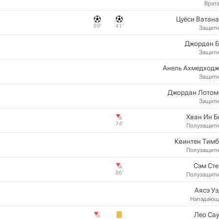
Врат
Цуёси Ватан
89‎’‎
41‎’‎
Защит
Джордан Б
Защит
Анель Ахмедходж
Защит
Джордан Лотом
Защит
Хван Ин 
74‎’‎
Полузащит
Квинтен Тимб
Полузащит
Сэм Ст
86‎’‎
Полузащит
Аясэ У
Нападающ
Лео Са