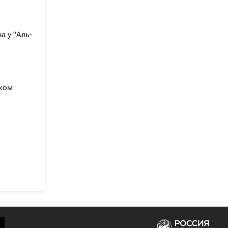
а у "Аль-
иком