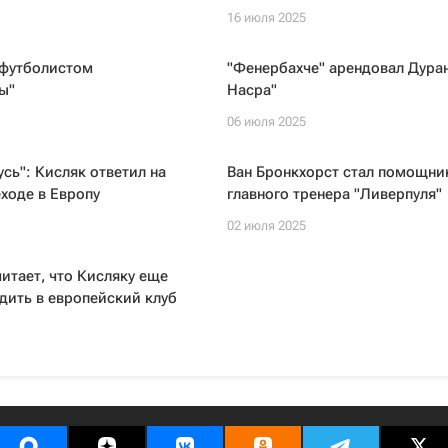
16 июля 2025
 футболистом
"Фенербахче" арендовал Дуран
ы"
Насра"
06 июля 2025
усь": Кисляк ответил на
Ван Бронкхорст стал помощн
еходе в Европу
главного тренера "Ливерпуля"
02 июля 2025
итает, что Кисляку еще
дить в европейский клуб