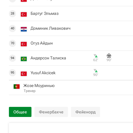
Бартуг Эльмаз
28
Доминик Ливакович
40
Огуз Айдын
70
Андерсон Талиска
94
62‎’‎
90‎’‎
Yusuf Akcicek
95
90‎’‎
Жозе Моуринью
Тренер
Общее
Фенербахче
Фейенорд