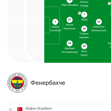
Нелсон
Мерт Мюлдюр
Семеду
7
37
Фред
1
53
Милан
Ирфан
Себастьян
34
Шкриньяр
Эгрибаят
Шиманьский
Софьян
Амрабат
24
Юс
33
Джейден
Арчи
Оостервольде
Браун
Фенербахче
Ирфан Эгрибаят
1