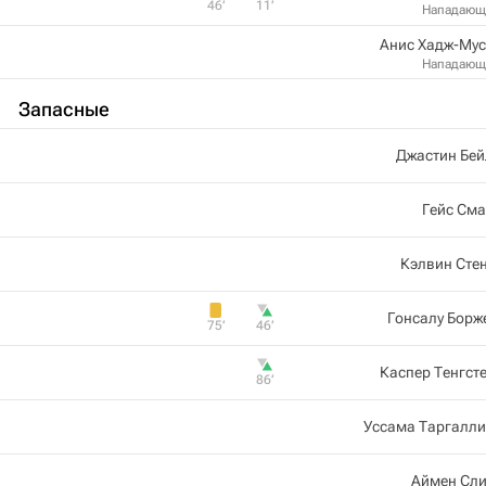
46‎’‎
11‎’‎
Нападающ
Анис Хадж-Мус
Нападающ
Запасные
Джастин Бей
Гейс См
Кэлвин Сте
Гонсалу Борж
75‎’‎
46‎’‎
Каспер Тенгст
86‎’‎
Уссама Таргалли
Аймен Сли