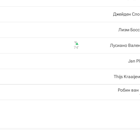
Джейден Сло
Лиэм Босс
Лусиано Вале
74‎’‎
Jan P
Thijs Kraaijev
Робин ван