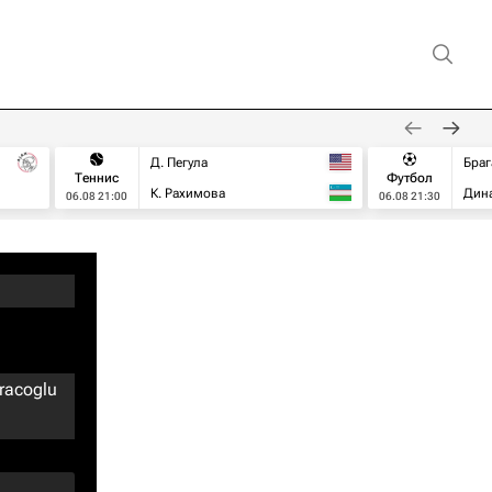
Д. Пегула
Браг
Теннис
Футбол
К. Рахимова
Дин
06.08 21:00
06.08 21:30
racoglu