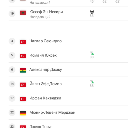
45‎’‎
62‎’‎
62‎’‎
Нападающий
Юссеф Эн-Несири
19
83‎’‎
Нападающий
Чаглар Сеюнджю
4
Исмаил Юксек
5
88‎’‎
Александр Джику
6
Йигит Эфе Демир
14
88‎’‎
Ирфан Кахведжи
17
Мюнир-Левент Мерджан
22
Дженк Тосун
23