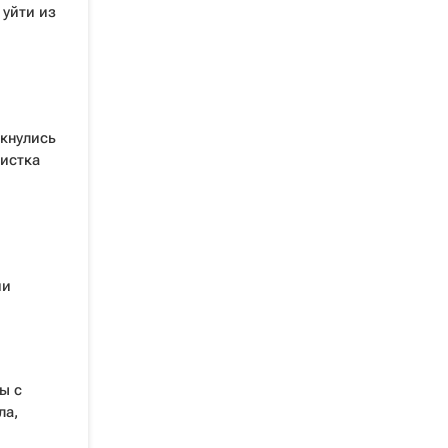
 уйти из
кнулись
вистка
ии
ы с
ла,