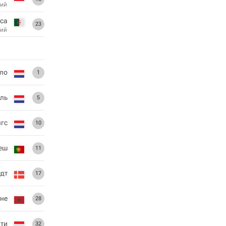
ий
са
23
ий
ло
1
аль
5
нгс
10
еш
11
едт
17
не
28
ти
32