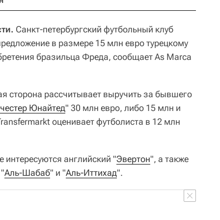
н
ти.
Санкт-петербургский футбольный клуб
предложение в размере 15 млн евро турецкому
бретения бразильца Фреда, сообщает As Marca
ая сторона рассчитывает выручить за бывшего
честер Юнайтед
" 30 млн евро, либо 15 млн и
Transfermarkt оценивает футболиста в 12 млн
е интересуются английский "
Эвертон
", а также
 "
Аль-Шабаб
" и "
Аль-Иттихад
".