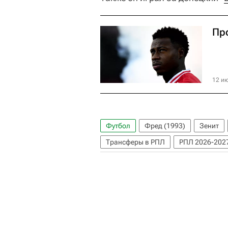
Пр
12 ию
Футбол
Фред (1993)
Зенит
Трансферы в РПЛ
РПЛ 2026-2027