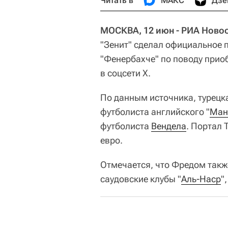
Читать в
МАКС
Дзе
МОСКВА, 12 июн - РИА Новос
"Зенит" сделал официальное 
"Фенербахче" по поводу прио
в соцсети Х.
По данным источника, турецк
футболиста английского "
Ман
футболиста
Вендела
. Портал 
евро.
Отмечается, что Фредом такж
саудовские клубы "
Аль-Наср
",