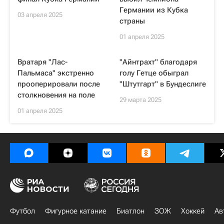
Германии из Кубка
03 апреля 2025
страны
01 апреля 2025
Вратаря "Лас-
"Айнтрахт" благодаря
Пальмаса" экстренно
голу Гетце обыграл
прооперировали после
"Штутгарт" в Бундеслиге
столкновения на поле
29 марта 2025
01 апреля 2025
Футбол
Фигурное катание
Биатлон
ЗОЖ
Хоккей
Ав