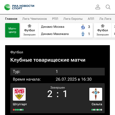
Главное
Лига Чемпионов
РПЛ
Лига Европы
АПЛ
Ла Лига
3
Динамо Москва
Матч-
Футбол
Футбол
центр
1
Динамо Махачкала
Завершен
Завершен
Футбол
Клубные товарищеские матчи
Тур:
1
Время начала:
26.07.2025 в 16:30
Завершен
2
:
1
Штутгарт
Сельта