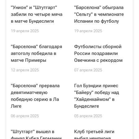
"Унион" и "Штутгарт"
"Барселона" обыграла
забили по четыре мяча
"Сельту" в чемпионате
в матче Бундеслиги
Испании по футболу
19 апреля 2025
19 апреля 2025
"Барселона" благодаря
Футболисты сборной
автоголу победила в
России поздравили
матче Примеры
Овечкина с рекордом
12 апреля 2025
07 апреля 2025
"Барселона" прервала
Гол Буэндии принес
девятиматчевую
"Байеру" победу над
победную серию в Ла
"Хайденхаймом" в
Лиге
Бундеслиге
06 апреля 2025
05 апреля 2025
"Штутгарт" вышел в
Клуб третьей лиги
финал Кубка Германии
выбил чемпиона