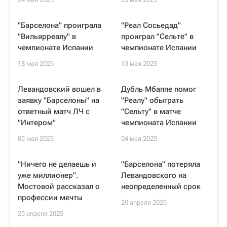
"Барселона" проиграла
"Реал Сосьедад"
"Вильярреалу" в
проиграл "Сельте" в
чемпионате Испании
чемпионате Испании
18 мая 2025
13 мая 2025
Левандовский вошел в
Дубль Мбаппе помог
заявку "Барселоны" на
"Реалу" обыграть
ответный матч ЛЧ с
"Сельту" в матче
"Интером"
чемпионата Испании
05 мая 2025
04 мая 2025
"Ничего не делаешь и
"Барселона" потеряла
уже миллионер".
Левандовского на
Мостовой рассказал о
неопределенный срок
профессии мечты
20 апреля 2025
25 апреля 2025