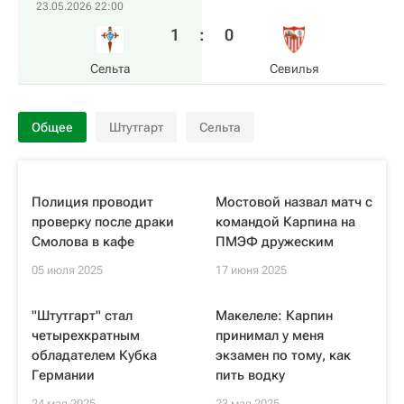
23.05.2026 22:00
1
:
0
Сельта
Севилья
Общее
Штутгарт
Сельта
Полиция проводит
Мостовой назвал матч с
проверку после драки
командой Карпина на
Смолова в кафе
ПМЭФ дружеским
05 июля 2025
17 июня 2025
"Штутгарт" стал
Макелеле: Карпин
четырехкратным
принимал у меня
обладателем Кубка
экзамен по тому, как
Германии
пить водку
24 мая 2025
23 мая 2025