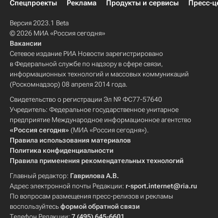
Спецпроекты
Реклама
Продукты и сервисы
Пресс-ц
Версия 2023.1 Beta
© 2026 МИА «Россия сегодня»
Вакансии
Сетевое издание РИА Новости зарегистрировано
в Федеральной службе по надзору в сфере связи,
информационных технологий и массовых коммуникаций
(Роскомнадзор) 08 апреля 2014 года.
Свидетельство о регистрации Эл № ФС77-57640
Учредитель: Федеральное государственное унитарное
предприятие Международное информационное агентство
«Россия сегодня»
(МИА «Россия сегодня»).
Правила использования материалов
Политика конфиденциальности
Правила применения рекомендательных технологий
Главный редактор:
Гаврилова А.В.
Адрес электронной почты Редакции:
r-sport.internet@ria.ru
По вопросам размещения пресс-релизов и рекламы
воспользуйтесь
формой обратной связи
Телефон Редакции:
7 (495) 645-6601