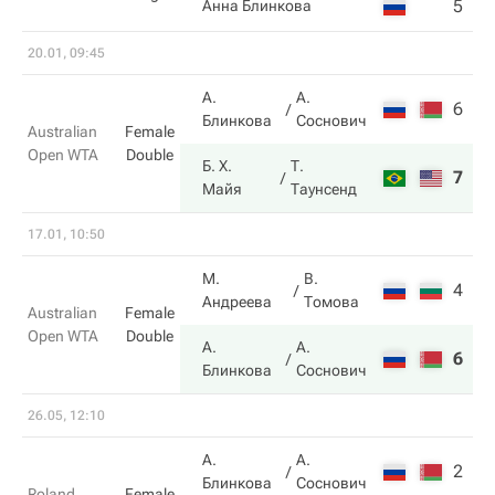
5
1
Анна Блинкова
20.01, 09:45
А.
А.
6
4
Блинкова
Соснович
Australian
Female
Open WTA
Double
Б. Х.
Т.
7
6
Майя
Таунсенд
17.01, 10:50
М.
В.
4
0
Андреева
Томова
Australian
Female
Open WTA
Double
А.
А.
6
6
Блинкова
Соснович
26.05, 12:10
А.
А.
2
3
Блинкова
Соснович
Roland
Female