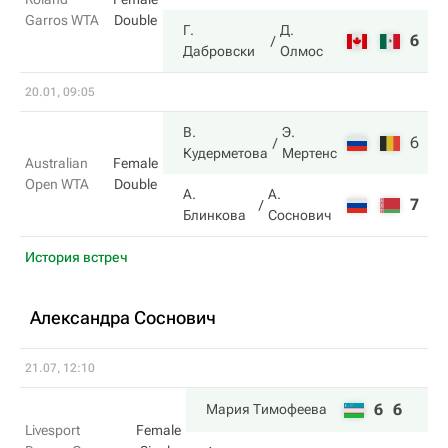
Garros WTA
Double
Г.
Д.
6
6
Дабровски
Олмос
20.01, 09:05
В.
Э.
6
6
Кудерметова
Мертенс
Australian
Female
Open WTA
Double
А.
А.
7
3
Блинкова
Соснович
История встреч
Александра Соснович
21.07, 12:10
6
6
Мария Тимофеева
Livesport
Female