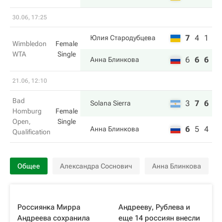
30.06, 17:25
7
4
1
Юлия Стародубцева
Wimbledon
Female
WTA
Single
6
6
6
Анна Блинкова
21.06, 12:10
Bad
3
7
6
Solana Sierra
Homburg
Female
Open,
Single
6
5
4
Анна Блинкова
Qualification
Общее
Александра Соснович
Анна Блинкова
Россиянка Мирра
Андрееву, Рублева и
Андреева сохранила
еще 14 россиян внесли