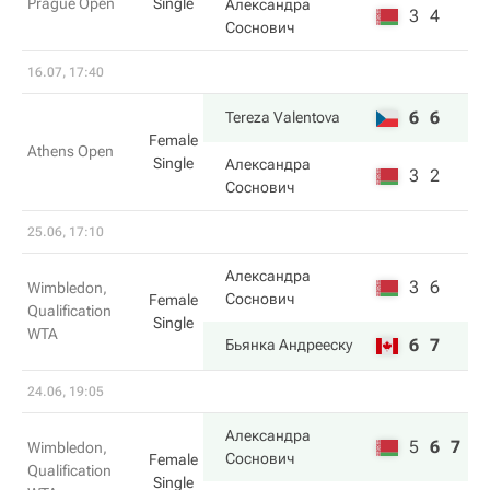
Prague Open
Single
Александра
3
4
Соснович
16.07, 17:40
6
6
Tereza Valentova
Female
Athens Open
Single
Александра
3
2
Соснович
25.06, 17:10
Александра
3
6
Wimbledon,
Соснович
Female
Qualification
Single
WTA
6
7
Бьянка Андрееску
24.06, 19:05
Александра
5
6
7
Wimbledon,
Соснович
Female
Qualification
Single