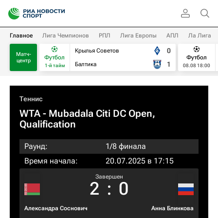
Главное
Лига Чемпионов
РПЛ
Лига Европы
АПЛ
Ла Лига
0
Крылья Советов
Матч-
Футбол
Футбол
центр
1
Балтика
1-й тайм
08.08 18:00
Теннис
WTA
- Mubadala Citi DC Open,
Qualification
Раунд:
1/8 финала
Время начала:
20.07.2025 в 17:15
Завершен
2
:
0
Александра Соснович
Анна Блинкова