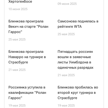
Хертогенбосе
09 июня 2025
10 июня 2025
Блинкова проиграла
Самсонова поднялась в
Векич на старте "Ролан
рейтинге WTA
Гаррос"
25 мая 2025
25 мая 2025
Блинкова проиграла
Пятнадцать россиян
Наварро на турнире в
вошли в заявочные
Страсбурге
листы Уимблдона в
одиночных разрядах
21 мая 2025
21 мая 2025
Россиянка уступила в
Блинкова пробилась во
квалификации "Ролан
второй круг турнира в
Гаррос"
Страсбурге
19 мая 2025
19 мая 2025