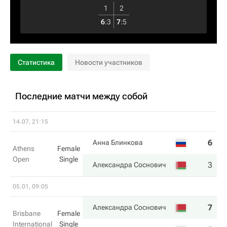
1
2
6
:
3
7
:
5
Статистика
Новости участников
Последние матчи между собой
14.07, 21:15
6
2
Анна Блинкова
Athens
Female
Open
Single
3
6
Александра Соснович
05.01, 09:05
7
6
Александра Соснович
Brisbane
Female
International
Single