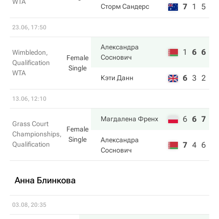
WTA
7
1
5
Сторм Сандерс
23.06, 17:50
Александра
1
6
6
Wimbledon,
Соснович
Female
Qualification
Single
WTA
6
3
2
Кэти Данн
13.06, 12:10
6
6
7
Магдалена Френх
Grass Court
Female
Championships,
Single
Александра
Qualification
7
4
6
Соснович
Анна Блинкова
03.08, 20:35