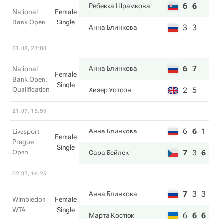
6
6
Ребекка Шрамкова
National
Female
Bank Open
Single
3
3
Анна Блинкова
01.08, 23:00
6
7
Анна Блинкова
National
Female
Bank Open,
Single
Qualification
2
5
Хизер Уотсон
21.07, 15:55
6
6
1
Анна Блинкова
Livesport
Female
Prague
Single
Open
7
3
6
Сара Бейлек
02.07, 16:25
7
3
3
Анна Блинкова
Wimbledon
Female
WTA
Single
6
6
6
Марта Костюк