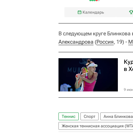
Календарь
В следующем круге Блинкова 
Александрова
(
Россия
, 19) -
М
Ку
в 
9 июн
Теннис
Спорт
Анна Блинкова
Женская теннисная ассоциация (WT