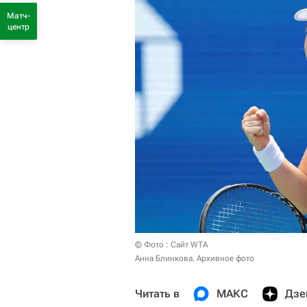
Матч-
центр
© Фото : Сайт WTA
Анна Блинкова. Архивное фото
Читать в
МАКС
Дзе