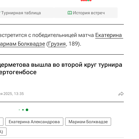
Турнирная таблица
История встреч
встретится с победительницей матча
Екатерина 
ариам Болквадзе
(
Грузия
, 189).
дерметова вышла во второй круг турнира
Хертогенбосе
я 2025, 13:35
Екатерина Александрова
Мариам Болквадзе
A)