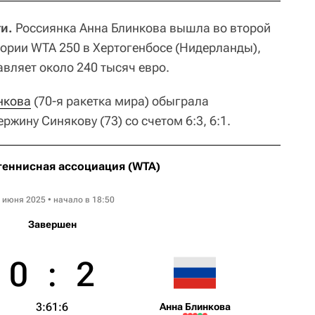
и.
Россиянка Анна Блинкова вышла во второй
гории WTA 250 в Хертогенбосе (Нидерланды),
вляет около 240 тысяч евро.
нкова
(70-я ракетка мира) обыграла
ржину Синякову (73) со счетом 6:3, 6:1.
теннисная ассоциация (WTA)
Libema Open
 июня 2025 • начало в 18:50
Завершен
0
:
2
3:6
1:6
Анна Блинкова