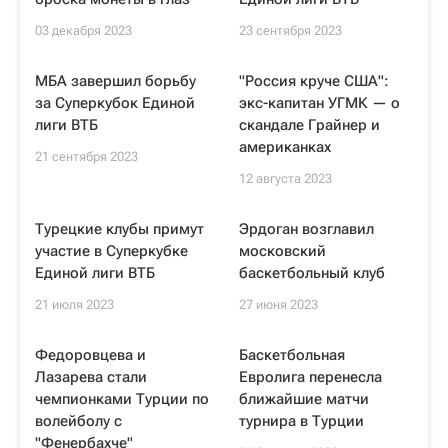
03 декабря 2023
23 сентября 2023
МБА завершил борьбу
"Россия круче США":
за Суперкубок Единой
экс-капитан УГМК — о
лиги ВТБ
скандале Грайнер и
американках
21 сентября 2023
12 августа 2023
Турецкие клубы примут
Эрдоган возглавил
участие в Суперкубке
московский
Единой лиги ВТБ
баскетбольный клуб
21 июля 2023
27 июня 2023
Федоровцева и
Баскетбольная
Лазарева стали
Евролига перенесла
чемпионками Турции по
ближайшие матчи
волейболу с
турнира в Турции
"Фенербахче"