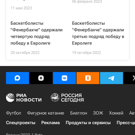
06 февраля 2023
11 мая 2023
Баскетболисты
Баскетболисты
"Фенербахче" одержали
"Фенербахче" одержали
четвертую подряд
третью подряд победу в
победу в Евролиге
Евролиге
20 октября 2022
19 октября 2022
Футбол
Фигурное катание
Биатлон
ЗОЖ
Хоккей
Ав
Спецпроекты
Реклама
Продукты и сервисы
Пресс-ц