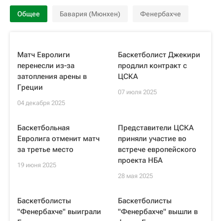
Общее
Бавария (Мюнхен)
Фенербахче
Матч Евролиги
Баскетболист Джекири
перенесли из-за
продлил контракт с
затопления арены в
ЦСКА
Греции
07 июля 2025
04 декабря 2025
Баскетбольная
Представители ЦСКА
Евролига отменит матч
приняли участие во
за третье место
встрече европейского
проекта НБА
19 июня 2025
28 мая 2025
Баскетболисты
Баскетболисты
"Фенербахче" выиграли
"Фенербахче" вышли в