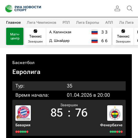
Главное
Лига Чемпионов
РПЛ
Лига Европы
АПЛ
Ла Лига
3
3
А. Калинская
Матч-
Теннис
Теннис
центр
6
6
Д. Шнайдер
Завершен
Завершен
Баскетбол
Евролига
Тур:
35
Время начала:
01.04.2026 в 20:00
Завершен
85
:
76
Бавария
Фенербахче