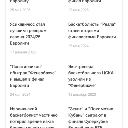
Евролигу
финал Евролиги
25 мая 2025
23 мая 2025
Ясикявичюс стал
Баскетболисты "Реала"
лучшим тренером
стали вторыми
сезона-2024/25
финалистами Евролиги
Евролиги
25 мая 2024
17 апреля 2025
"Панатинаикос"
Экс-тренера
обыграл "Фенербахче"
баскетбольного ЦСКА
и вышел в финал
уволили из
Евролиги
"Фенербахче"
24 мая 2024
13 декабря 2023
Израильский
"Зенит" и "Локомотив-
баскетболист частично
Кубань" сыграют в
потерял зрение из-за
финале Суперкубка
броска монеты в глаз
Единой лиги ВТБ