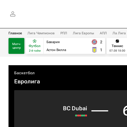
Главное
Лига Чемпионов
РПЛ
Лига Европы
АПЛ
Ла Лига
2
Бавария
Матч-
Футбол
Теннис
центр
1
Астон Вилла
2-й тайм
07.08 18:00
Баскетбол
Евролига
BC Dubai