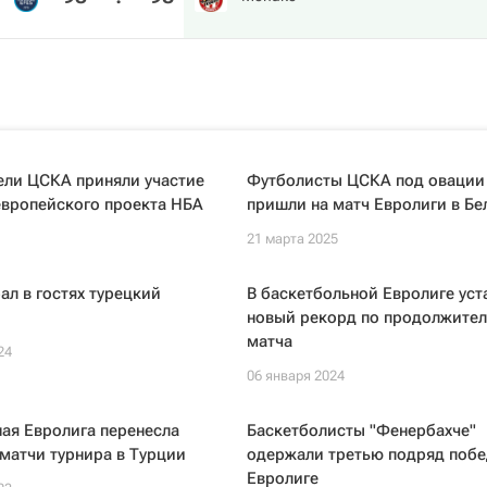
ели ЦСКА приняли участие
Футболисты ЦСКА под овации
европейского проекта НБА
пришли на матч Евролиги в Бе
21 марта 2025
л в гостях турецкий
В баскетбольной Евролиге уст
новый рекорд по продолжител
матча
24
06 января 2024
ая Евролига перенесла
Баскетболисты "Фенербахче"
матчи турнира в Турции
одержали третью подряд побе
Евролиге