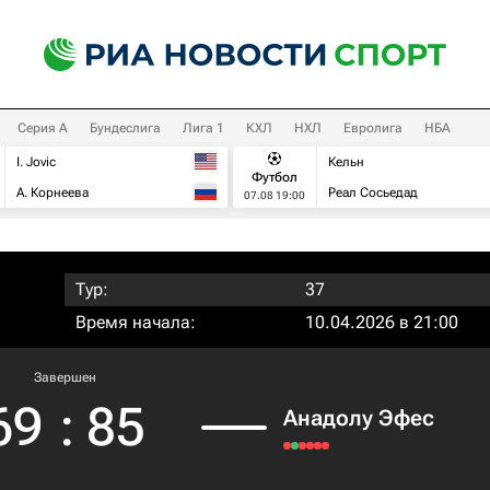
Серия А
Бундеслига
Лига 1
КХЛ
НХЛ
Евролига
НБА
I. Jovic
Кельн
Футбол
А. Корнеева
Реал Сосьедад
07.08 19:00
Тур:
37
Время начала:
10.04.2026 в 21:00
Завершен
69
:
85
Анадолу Эфес