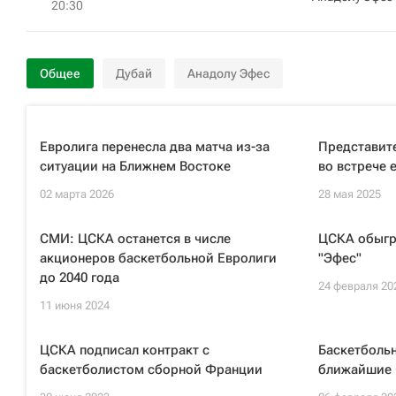
20:30
Общее
Дубай
Анадолу Эфес
Евролига перенесла два матча из-за
Представит
ситуации на Ближнем Востоке
во встрече 
02 марта 2026
28 мая 2025
СМИ: ЦСКА останется в числе
ЦСКА обыгра
акционеров баскетбольной Евролиги
"Эфес"
до 2040 года
24 февраля 20
11 июня 2024
ЦСКА подписал контракт с
Баскетбольн
баскетболистом сборной Франции
ближайшие 