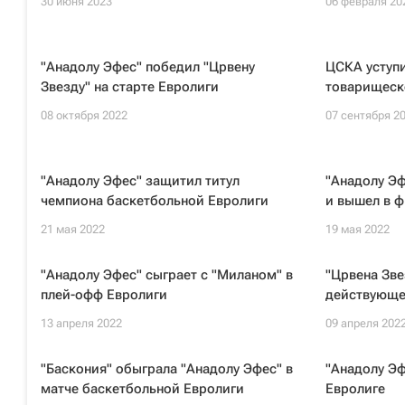
30 июня 2023
06 февраля 20
"Анадолу Эфес" победил "Црвену
ЦСКА уступи
Звезду" на старте Евролиги
товарищеск
08 октября 2022
07 сентября 2
"Анадолу Эфес" защитил титул
"Анадолу Э
чемпиона баскетбольной Евролиги
и вышел в ф
21 мая 2022
19 мая 2022
"Анадолу Эфес" сыграет с "Миланом" в
"Црвена Зве
плей-офф Евролиги
действующе
13 апреля 2022
09 апреля 202
"Баскония" обыграла "Анадолу Эфес" в
"Анадолу Эф
матче баскетбольной Евролиги
Евролиге