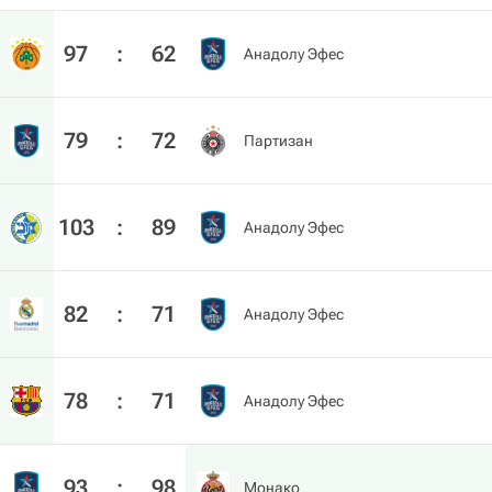
97
:
62
Анадолу Эфес
79
:
72
Партизан
103
:
89
Анадолу Эфес
82
:
71
Анадолу Эфес
78
:
71
Анадолу Эфес
93
:
98
Монако