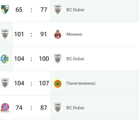
65
:
77
BC Dubai
101
:
91
Монако
104
:
100
BC Dubai
104
:
107
Панатинаикос
74
:
87
BC Dubai