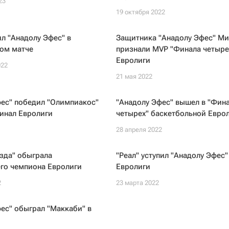
23
19 октября 2022
л "Анадолу Эфес" в
Защитника "Анадолу Эфес" М
ом матче
признали MVP "Финала четыре
Евролиги
022
21 мая 2022
фес" победил "Олимпиакос"
"Анадолу Эфес" вышел в "Фин
инал Евролиги
четырех" баскетбольной Евро
28 апреля 2022
зда" обыграла
"Реал" уступил "Анадолу Эфес"
го чемпиона Евролиги
Евролиги
2
23 марта 2022
ес" обыграл "Маккаби" в