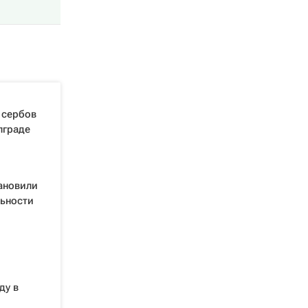
 сербов
лграде
ановили
ьности
ду в