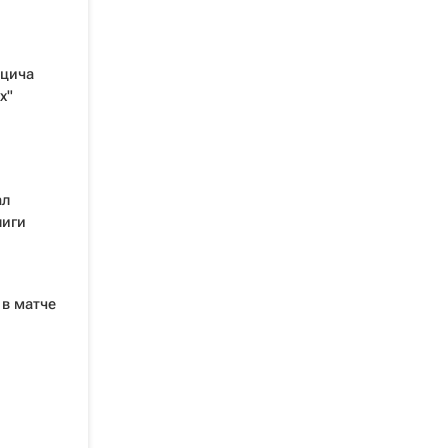
ицича
х"
ал
лиги
 в матче