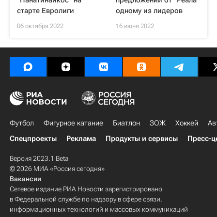
"Панатинаикос" на
предложении от "Реала"
старте Евролиги
одному из лидеров
06 октября 2022
16 июня 2022
Футбол
Фигурное катание
Биатлон
ЗОЖ
Хоккей
Ав
Спецпроекты
Реклама
Продукты и сервисы
Пресс-ц
Версия 2023.1 Beta
© 2026 МИА «Россия сегодня»
Вакансии
Сетевое издание РИА Новости зарегистрировано
в Федеральной службе по надзору в сфере связи,
информационных технологий и массовых коммуникаций