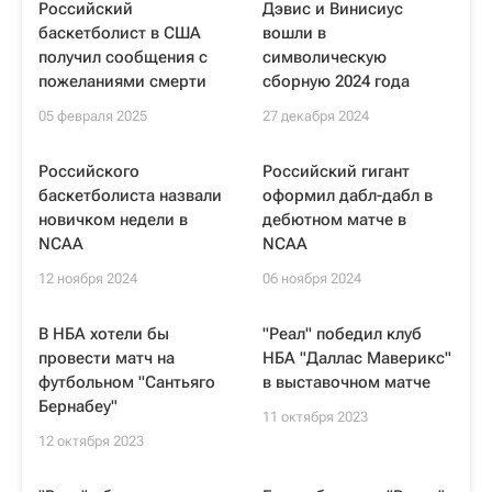
Российский
Дэвис и Винисиус
баскетболист в США
вошли в
получил сообщения с
символическую
пожеланиями смерти
сборную 2024 года
05 февраля 2025
27 декабря 2024
Российского
Российский гигант
баскетболиста назвали
оформил дабл-дабл в
новичком недели в
дебютном матче в
NCAA
NCAA
12 ноября 2024
06 ноября 2024
В НБА хотели бы
"Реал" победил клуб
провести матч на
НБА "Даллас Маверикс"
футбольном "Сантьяго
в выставочном матче
Бернабеу"
11 октября 2023
12 октября 2023