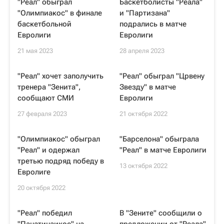
"Реал" обыграл
Баскетболисты "Реала"
"Олимпиакос" в финале
и "Партизана"
баскетбольной
подрались в матче
Евролиги
Евролиги
21 мая 2023
28 апреля 2023
"Реал" хочет заполучить
"Реал" обыграл "Црвену
тренера "Зенита",
Звезду" в матче
сообщают СМИ
Евролиги
27 февраля 2023
21 октября 2022
"Олимпиакос" обыграл
"Барселона" обыграла
"Реал" и одержал
"Реал" в матче Евролиги
третью подряд победу в
13 октября 2022
Евролиге
20 октября 2022
"Реал" победил
В "Зените" сообщили о