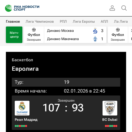
Главное
Лига Чемпионов
РПЛ
Лига Европы
АПЛ
Ла Лига
3
Динамо Москва
Матч-
Футбол
Футбол
центр
1
Динамо Махачкала
Завершен
Завершен
Баскетбол
Евролига
Тур:
19
Время начала:
02.01.2026 в 22:45
Завершен
107
:
93
Реал Мадрид
BC Dubai