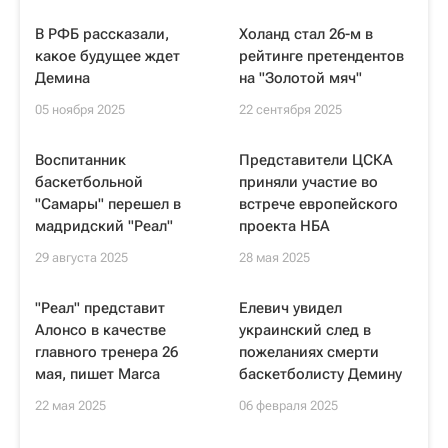
В РФБ рассказали,
Холанд стал 26-м в
какое будущее ждет
рейтинге претендентов
Демина
на "Золотой мяч"
05 ноября 2025
22 сентября 2025
Воспитанник
Представители ЦСКА
баскетбольной
приняли участие во
"Самары" перешел в
встрече европейского
мадридский "Реал"
проекта НБА
29 августа 2025
28 мая 2025
"Реал" представит
Елевич увидел
Алонсо в качестве
украинский след в
главного тренера 26
пожеланиях смерти
мая, пишет Marca
баскетболисту Демину
22 мая 2025
06 февраля 2025