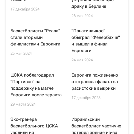
драку в Берлине
17 декабря 2024
26 мая 2024
Баскетболисты "Реала"
"Панатинаикос"
стали вторыми
обыграл "Фенербахче"
финалистами Евролиги
и вышел в финал
Евролиги
25 мая 2024
24 мая 2024
ЦСКА поблагодарил
Евролига пожизненно
"Партизан" за
отстранила фаната за
поддержку на матче
расистские выкрики
Евролиги после теракта
17 декабря 2023
29 марта 2024
Экс-тренера
Израильский
баскетбольного ЦСКА
баскетболист частично
уволили из
потерял зрение из-за