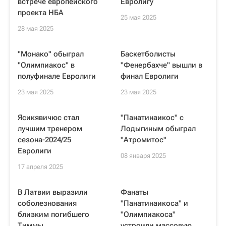
встрече европейского
Евролигу
проекта НБА
25 мая 2025
28 мая 2025
"Монако" обыграл
Баскетболисты
"Олимпиакос" в
"Фенербахче" вышли в
полуфинале Евролиги
финал Евролиги
23 мая 2025
23 мая 2025
Ясикявичюс стал
"Панатинаикос" с
лучшим тренером
Лодыгиным обыграл
сезона-2024/25
"Атромитос"
Евролиги
08 января 2025
17 апреля 2025
В Латвии выразили
Фанаты
соболезнования
"Панатинаикоса" и
близким погибшего
"Олимпиакоса"
Тиммы
устроили массовую