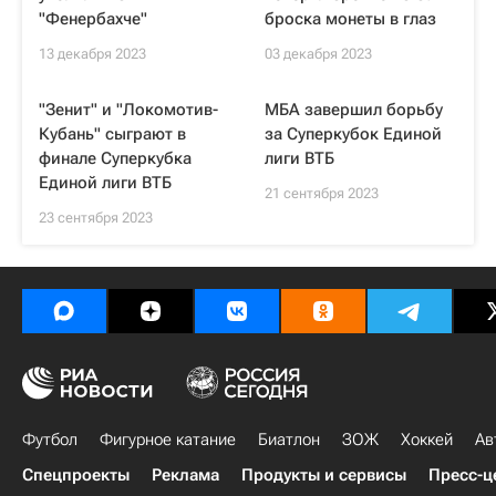
"Фенербахче"
броска монеты в глаз
13 декабря 2023
03 декабря 2023
"Зенит" и "Локомотив-
МБА завершил борьбу
Кубань" сыграют в
за Суперкубок Единой
финале Суперкубка
лиги ВТБ
Единой лиги ВТБ
21 сентября 2023
23 сентября 2023
Футбол
Фигурное катание
Биатлон
ЗОЖ
Хоккей
Ав
Спецпроекты
Реклама
Продукты и сервисы
Пресс-ц