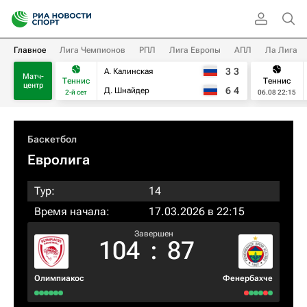
Главное
Лига Чемпионов
РПЛ
Лига Европы
АПЛ
Ла Лига
3
3
А. Калинская
Матч-
Теннис
Теннис
центр
6
4
Д. Шнайдер
2-й сет
06.08 22:15
Баскетбол
Евролига
Тур:
14
Время начала:
17.03.2026 в 22:15
Завершен
104
:
87
Олимпиакос
Фенербахче