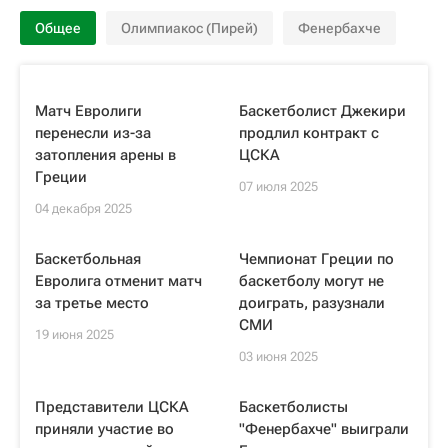
Общее
Олимпиакос (Пирей)
Фенербахче
Матч Евролиги
Баскетболист Джекири
перенесли из-за
продлил контракт с
затопления арены в
ЦСКА
Греции
07 июля 2025
04 декабря 2025
Баскетбольная
Чемпионат Греции по
Евролига отменит матч
баскетболу могут не
за третье место
доиграть, разузнали
СМИ
19 июня 2025
03 июня 2025
Представители ЦСКА
Баскетболисты
приняли участие во
"Фенербахче" выиграли