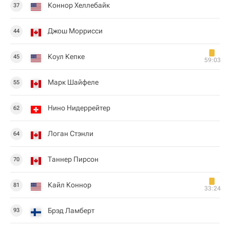
Коннор Хеллебайк
37
Джош Моррисси
44
Коул Кепке
45
59:03
Марк Шайфеле
55
Нино Нидеррейтер
62
Логан Стэнли
64
Таннер Пирсон
70
Кайл Коннор
81
33:24
Брэд Ламберт
93