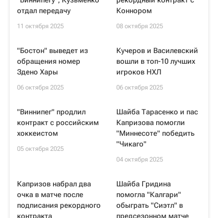
"Виннипегу", Кузьменко
рекордный контракт с
отдал передачу
Коннором
11 октября 2025
08 октября 2025
"Бостон" выведет из
Кучеров и Василевский
обращения номер
вошли в топ-10 лучших
Здено Хары
игроков НХЛ
06 октября 2025
06 октября 2025
"Виннипег" продлил
Шайба Тарасенко и пас
контракт с российским
Капризова помогли
хоккеистом
"Миннесоте" победить
"Чикаго"
05 октября 2025
04 октября 2025
Капризов набрал два
Шайба Гридина
очка в матче после
помогла "Калгари"
подписания рекордного
обыграть "Сиэтл" в
контракта
предсезонном матче