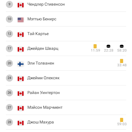
Чендлер Стивенсон
9
Мэттью Бенирс
10
Тай Картье
12
Джейден Шварц
17
11:59
22:28
58:20
Эли Толванен
20
33:48
Джейми Олексяк
24
Райан Уинтертон
26
Мэйсон Марчмент
27
Джош Махура
28
59:03