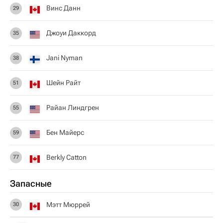
Винс Данн
29
Джоуи Даккорд
35
Jani Nyman
38
Шейн Райт
51
Райан Линдгрен
55
Бен Майерс
59
Berkly Catton
77
Запасные
Мэтт Мюррей
30