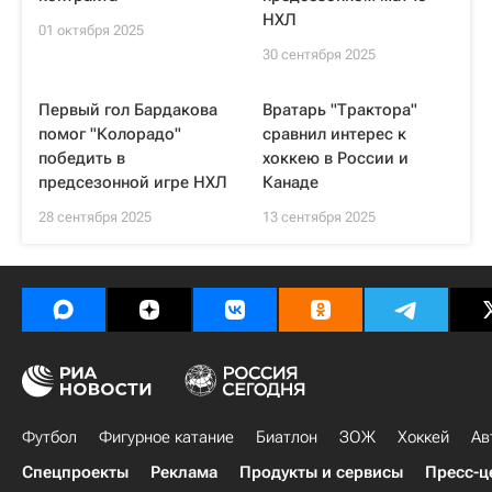
НХЛ
01 октября 2025
30 сентября 2025
Первый гол Бардакова
Вратарь "Трактора"
помог "Колорадо"
сравнил интерес к
победить в
хоккею в России и
предсезонной игре НХЛ
Канаде
28 сентября 2025
13 сентября 2025
Футбол
Фигурное катание
Биатлон
ЗОЖ
Хоккей
Ав
Спецпроекты
Реклама
Продукты и сервисы
Пресс-ц