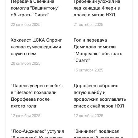
Передача Овечкина
Гребенкин уложил на
помогла "Вашингтону"
лед канадца Флери в
обыграть "Сиэтл"
драке в матче НХЛ
22 октября 2025
21 октября 2025
Хоккеист ЦСКА Спронг
Гол и передача
назвал сумасшедшими
Демидова помогли
слухи о нем
"Монреалю" обыграть
"Сиэтл"
20 октября 2025
15 октября 2025
"Парень уверен в себе":
Дорофеев забросил
в "Вегасе" похвалили
пятую шайбу и
Дорофеева после
продолжил возглавлять
пятого гола
список снайперов НХЛ
12 октября 2025
12 октября 2025
"Лос-Анджелес" уступил
"Виннипег" подписал