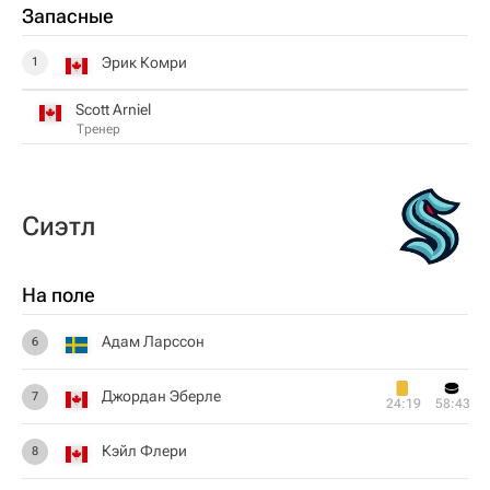
Запасные
Эрик Комри
1
Scott Arniel
Тренер
Сиэтл
На поле
Адам Ларссон
6
Джордан Эберле
7
24:19
58:43
Кэйл Флери
8