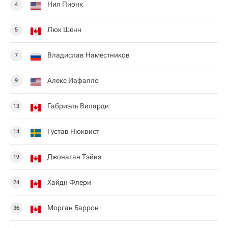
Нил Пионк
4
Люк Шенн
5
Владислав Наместников
7
Алекс Иафалло
9
Габриэль Виларди
13
Густав Нюквист
14
Джонатан Тэйвз
19
Хайдн Флери
24
Морган Баррон
36