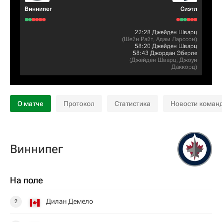
Виннипег
Сиэтл
22:28
Джейден Шварц
(
Шейн Райт
,
Адам Ларссон
)
58:20
Джейден Шварц
58:43
Джордан Эберле
(
Джейден Шварц
,
Джоуи
Даккорд
)
О матче
Протокол
Статистика
Новости коман
Виннипег
На поле
Дилан Демело
2