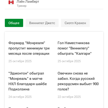
Лэйн Ламберт
Тренер
Общее
Виннипег Джетс
Сиэтл Кракен
Форвард "Монреаля"
Гол Наместникова
пропустит минимум три
помог "Виннипегу"
месяца после операции
обыграть "Калгари"
25 октября 2025
25 октября 2025
"Эдмонтон" обыграл
Овечкин снова не
"Монреаль" в матче
забил. Когда русский
НХЛ благодаря шайбе
рекордсмен выбьет 900
Подколзина
голов?
24 октября 2025
22 октября 2025