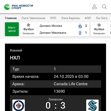
Главное
Лига Чемпионов
РПЛ
Лига Европы
АПЛ
Ла Лига
3
Динамо Москва
Матч-
Футбол
Футбол
центр
1
Динамо Махачкала
Завершен
Завершен
Хоккей
НХЛ
Тур:
1
Время начала:
24.10.2025 в 03:00
Арена:
Canada Life Centre
Зрители:
13690
Завершен
0
:
3