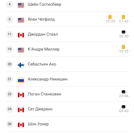
Шейн Гостисбеер
4
Ялен Четфилд
5
19:29
51:42
Джордан Стаал
11
38:30
К'Андре Миллер
19
33:25
Себастьян Ахо
20
Александр Никишин
21
Логан Станковен
22
23:46
Сет Джарвис
24
64:43
Шон Уокер
26