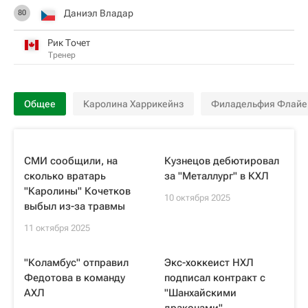
Даниэл Владар
80
Рик Точет
Тренер
Общее
Каролина Харрикейнз
Филадельфия Флайе
СМИ сообщили, на
Кузнецов дебютировал
сколько вратарь
за "Металлург" в КХЛ
"Каролины" Кочетков
10 октября 2025
выбыл из-за травмы
11 октября 2025
"Коламбус" отправил
Экс-хоккеист НХЛ
Федотова в команду
подписал контракт с
АХЛ
"Шанхайскими