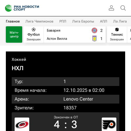
Главное
Лига Чемпионов
РПЛ
Лига Европы
АПЛ
Ла Лига
2
Бавария
Матч-
Футбол
Теннис
центр
1
Астон Вилла
Завершен
Завершен
Хоккей
НХЛ
Тур:
1
Время начала:
12.10.2025 в 02:00
Арена:
Lenovo Center
Зрители:
18357
Закончен в OT
4
:
3