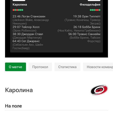
Каролина
Филадельфия
23:46
Логан Станковен
19:38
Оуэн Типпетт
(
Jackson Blake
,
Александр
(
Трэвис Конечны
,
Тревор
Никишин
)
Зеграс
)
29:07
Тейлор Холл
26:18
Бобби Бринк
(
Эрик Робинсон
)
(
Ноа Кэйтс
,
Никита Гребенкин
)
38:30
Джордан Стаал
56:00
Трэвис Санхейм
(
Джордан Мартинук
)
(
Бобби Бринк
,
Тайсон
64:43
Сет Джарвис
Форстер
)
(
Себастьян Ахо
,
Шейн
Гостисбеер
)
О матче
Протокол
Статистика
Новости коман
Каролина
На поле