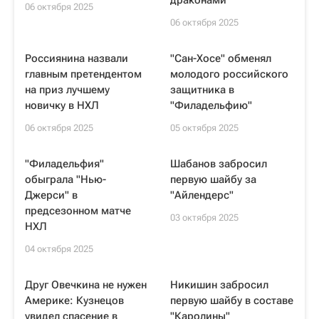
драконами"
06 октября 2025
06 октября 2025
Россиянина назвали
"Сан-Хосе" обменял
главным претендентом
молодого российского
на приз лучшему
защитника в
новичку в НХЛ
"Филадельфию"
06 октября 2025
05 октября 2025
"Филадельфия"
Шабанов забросил
обыграла "Нью-
первую шайбу за
Джерси" в
"Айлендерс"
предсезонном матче
03 октября 2025
НХЛ
04 октября 2025
Друг Овечкина не нужен
Никишин забросил
Америке: Кузнецов
первую шайбу в составе
увидел спасение в
"Каролины"