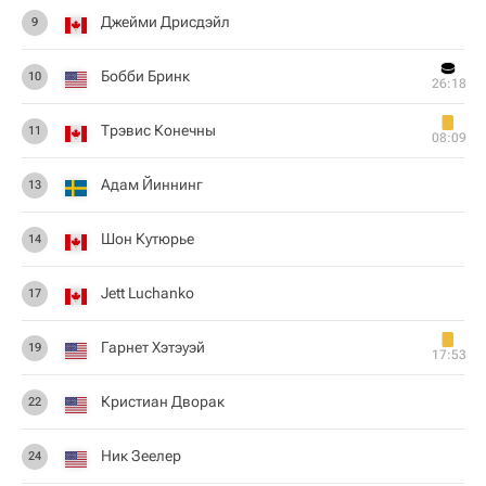
Джейми Дрисдэйл
9
Бобби Бринк
10
26:18
Трэвис Конечны
11
08:09
Адам Йиннинг
13
Шон Кутюрье
14
Jett Luchanko
17
Гарнет Хэтэуэй
19
17:53
Кристиан Дворак
22
Ник Зеелер
24