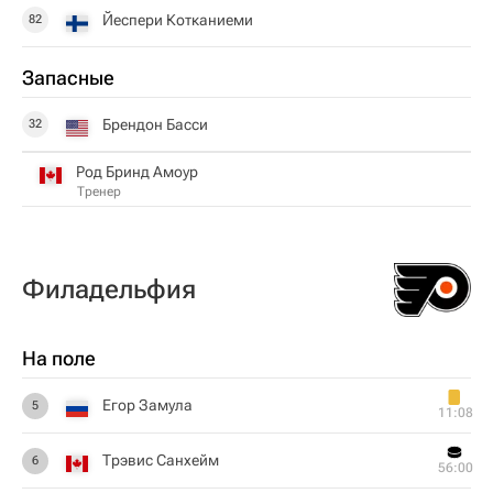
Йеспери Котканиеми
82
Запасные
Брендон Басси
32
Род Бринд Амоур
Тренер
Филадельфия
На поле
Егор Замула
5
11:08
Трэвис Санхейм
6
56:00