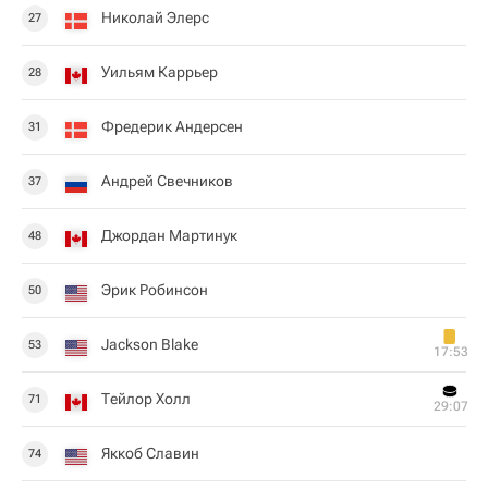
Николай Элерс
27
Уильям Каррьер
28
Фредерик Андерсен
31
Андрей Свечников
37
Джордан Мартинук
48
Эрик Робинсон
50
Jackson Blake
53
17:53
Тейлор Холл
71
29:07
Яккоб Славин
74