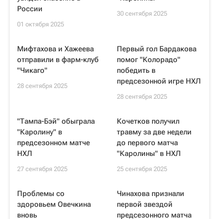
России
30 сентября 2025
01 октября 2025
Мифтахова и Хажеева
Первый гол Бардакова
отправили в фарм-клуб
помог "Колорадо"
"Чикаго"
победить в
предсезонной игре НХЛ
28 сентября 2025
28 сентября 2025
"Тампа-Бэй" обыграла
Кочетков получил
"Каролину" в
травму за две недели
предсезонном матче
до первого матча
НХЛ
"Каролины" в НХЛ
27 сентября 2025
25 сентября 2025
Проблемы со
Чинахова признали
здоровьем Овечкина
первой звездой
вновь
предсезонного матча