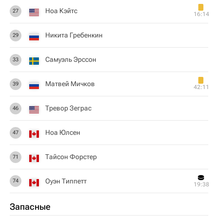
Ноа Кэйтс
27
16:14
Никита Гребенкин
29
Самуэль Эрссон
33
Матвей Мичков
39
42:11
Тревор Зеграс
46
Ноа Юлсен
47
Тайсон Форстер
71
Оуэн Типпетт
74
19:38
Запасные