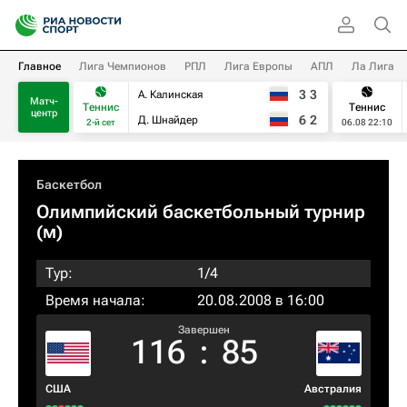
Главное
Лига Чемпионов
РПЛ
Лига Европы
АПЛ
Ла Лига
3
3
А. Калинская
Матч-
Теннис
Теннис
центр
6
2
Д. Шнайдер
2-й сет
06.08 22:10
Баскетбол
Олимпийский баскетбольный турнир
(м)
Тур:
1/4
Время начала:
20.08.2008 в 16:00
Завершен
116
:
85
США
Австралия