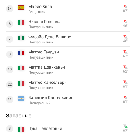
Марио Хила
34
67‎’‎
Защитник
Николо Ровелла
6
46‎’‎
Полузащитник
Фисайо Деле-Баширу
7
46‎’‎
Полузащитник
Маттео Гендузи
8
67‎’‎
Полузащитник
Маттиа Дзакканьи
10
62‎’‎
Полузащитник
Маттео Кансельери
22
61‎’‎
Полузащитник
Валентин Кастельянос
11
61‎’‎
Нападающий
Запасные
Лука Пеллегрини
3
67‎’‎