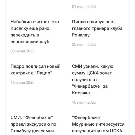
01 июля 2025
Набабкин считает, что
Пиоли покинул пост
Кисляку еще рано
главного тренера клуба
переходить в
Роналду
европейский клуб
25 июня 2025
30 июня 2025
Педро подписал новый
СМИ узнали, какую
контракт с "Лацио"
сумму ЦСКА хочет
получить от
16 июня 2025
"Фенербахче" за
Кисляка
16 июня 2025
СМИ: "Фенербахче"
"Фенербахче"
провел экскурсию по
Моуринью интересуется
Стамбулу для семьи
полузащитником ЦСКА