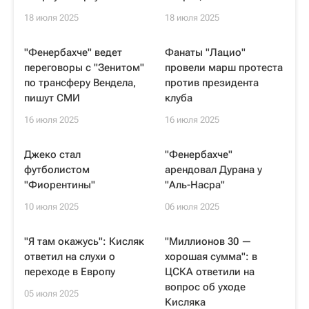
18 июля 2025
18 июля 2025
"Фенербахче" ведет
Фанаты "Лацио"
переговоры с "Зенитом"
провели марш протеста
по трансферу Вендела,
против президента
пишут СМИ
клуба
16 июля 2025
16 июля 2025
Джеко стал
"Фенербахче"
футболистом
арендовал Дурана у
"Фиорентины"
"Аль-Насра"
10 июля 2025
06 июля 2025
"Я там окажусь": Кисляк
"Миллионов 30 —
ответил на слухи о
хорошая сумма": в
переходе в Европу
ЦСКА ответили на
вопрос об уходе
05 июля 2025
Кисляка