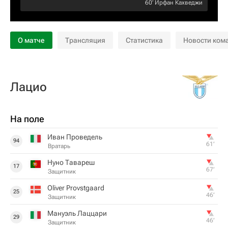
60‎’‎
Ирфан Кахведжи
О матче
Трансляция
Статистика
Новости ком
Лацио
На поле
Иван Проведель
94
61‎’‎
Вратарь
Нуно Тавареш
17
67‎’‎
Защитник
Oliver Provstgaard
25
46‎’‎
Защитник
Мануэль Лаццари
29
46‎’‎
Защитник