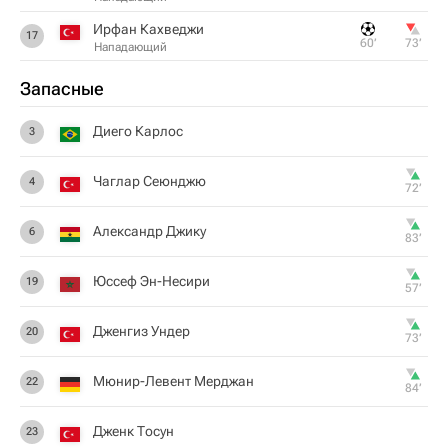
Ирфан Кахведжи
17
60‎’‎
73‎’‎
Нападающий
Запасные
Диего Карлос
3
Чаглар Сеюнджю
4
72‎’‎
Александр Джику
6
83‎’‎
Юссеф Эн-Несири
19
57‎’‎
Дженгиз Ундер
20
73‎’‎
Мюнир-Левент Мерджан
22
84‎’‎
Дженк Тосун
23