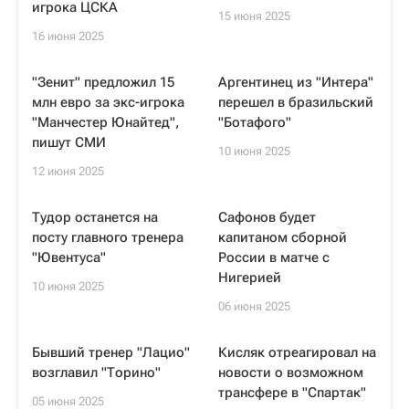
игрока ЦСКА
15 июня 2025
16 июня 2025
"Зенит" предложил 15
Аргентинец из "Интера"
млн евро за экс-игрока
перешел в бразильский
"Манчестер Юнайтед",
"Ботафого"
пишут СМИ
10 июня 2025
12 июня 2025
Тудор останется на
Сафонов будет
посту главного тренера
капитаном сборной
"Ювентуса"
России в матче с
Нигерией
10 июня 2025
06 июня 2025
Бывший тренер "Лацио"
Кисляк отреагировал на
возглавил "Торино"
новости о возможном
трансфере в "Спартак"
05 июня 2025