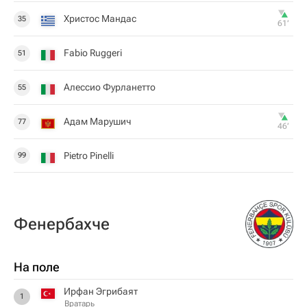
Христос Мандас
35
61‎’‎
Fabio Ruggeri
51
Алессио Фурланетто
55
Адам Марушич
77
46‎’‎
Pietro Pinelli
99
Фенербахче
На поле
Ирфан Эгрибаят
1
Вратарь