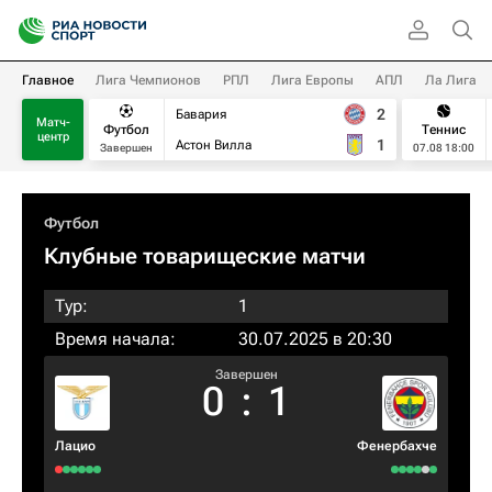
Главное
Лига Чемпионов
РПЛ
Лига Европы
АПЛ
Ла Лига
2
Бавария
Матч-
Футбол
Теннис
центр
1
Астон Вилла
Завершен
07.08 18:00
Футбол
Клубные товарищеские матчи
Тур:
1
Время начала:
30.07.2025 в 20:30
Завершен
0
:
1
Лацио
Фенербахче