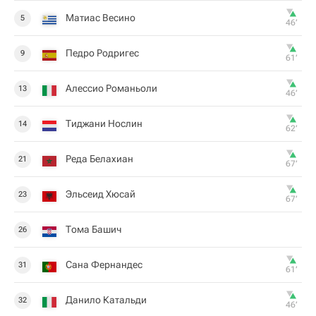
Матиас Весино
5
46‎’‎
Педро Родригес
9
61‎’‎
Алессио Романьоли
13
46‎’‎
Тиджани Нослин
14
62‎’‎
Реда Белахиан
21
67‎’‎
Эльсеид Хюсай
23
67‎’‎
Тома Башич
26
Сана Фернандес
31
61‎’‎
Данило Катальди
32
46‎’‎