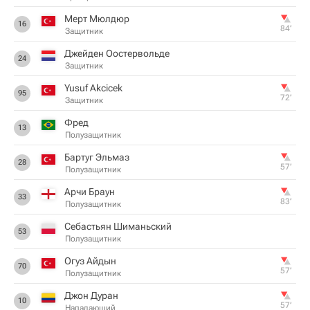
Мерт Мюлдюр
16
84‎’‎
Защитник
Джейден Оостервольде
24
Защитник
Yusuf Akcicek
95
72‎’‎
Защитник
Фред
13
Полузащитник
Бартуг Эльмаз
28
57‎’‎
Полузащитник
Арчи Браун
33
83‎’‎
Полузащитник
Себастьян Шиманьский
53
Полузащитник
Огуз Айдын
70
57‎’‎
Полузащитник
Джон Дуран
10
57‎’‎
Нападающий