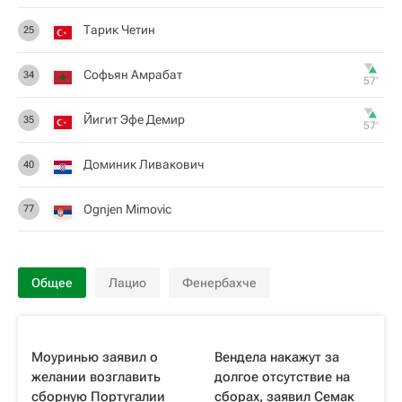
Тарик Четин
25
Софьян Амрабат
34
57‎’‎
Йигит Эфе Демир
35
57‎’‎
Доминик Ливакович
40
Ognjen Mimovic
77
Общее
Лацио
Фенербахче
Моуринью заявил о
Вендела накажут за
желании возглавить
долгое отсутствие на
сборную Португалии
сборах, заявил Семак