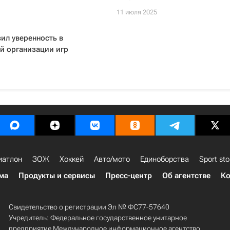
11 июля 2025
ил уверенность в
й организации игр
иатлон
ЗОЖ
Хоккей
Авто/мото
Единоборства
Sport sto
ма
Продукты и сервисы
Пресс-центр
Об агентстве
Ко
Свидетельство о регистрации Эл № ФС77-57640
Учредитель: Федеральное государственное унитарное
предприятие Международное информационное агентство