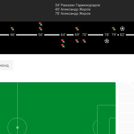
34‎’‎
Рамазан Гаджимурадов
40‎’‎
Александр Жиров
78‎’‎
Александр Жиров
46‎’‎
56‎’‎
64‎’‎
69‎’‎
70‎’‎
78‎’‎
79‎’‎
82‎’‎
манд