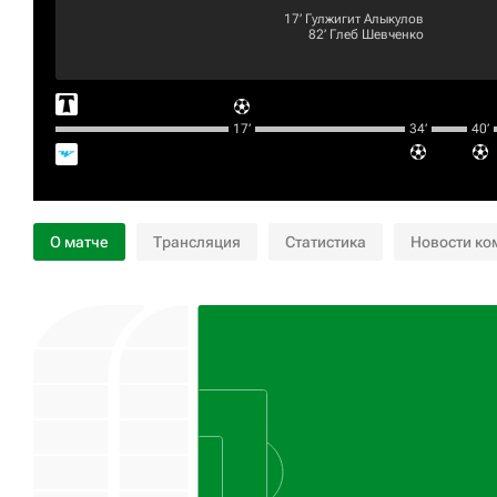
17‎’‎
Гулжигит Алыкулов
82‎’‎
Глеб Шевченко
17‎’‎
34‎’‎
40‎’‎
О матче
Трансляция
Статистика
Новости ко