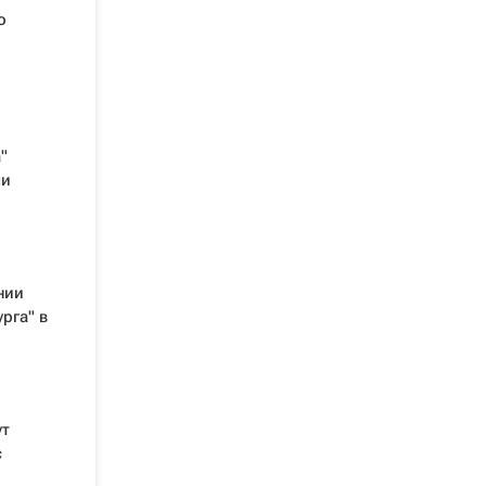
о
"
ми
нии
рга" в
ут
с