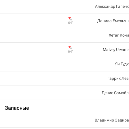
Александр Гапеч
Данила Емельян
64‎’‎
Хетаг Коч
Matvey Urvant
64‎’‎
Ян Гуд
Гаррик Лев
Денис Самойл
Запасные
Владимир Задира