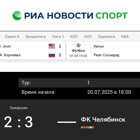
Серия А
Бундеслига
Лига 1
КХЛ
НХЛ
Евролига
НБА
3
I. Jovic
Кельн
Футбол
5
А. Корнеева
Реал Сосьедад
07.08 19:00
Тур:
1
Время начала:
20.07.2025 в 18:00
Завершен
2
:
3
ФK Челябинск