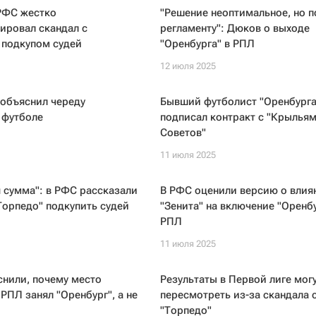
РФС жестко
"Решение неоптимальное, но п
ировал скандал с
регламенту": Дюков о выходе
 подкупом судей
"Оренбурга" в РПЛ
12 июля 2025
 объяснил череду
Бывший футболист "Оренбурга
 футболе
подписал контракт с "Крылья
Советов"
11 июля 2025
 сумма": в РФС рассказали
В РФС оценили версию о влия
Торпедо" подкупить судей
"Зенита" на включение "Оренбу
РПЛ
11 июля 2025
нили, почему место
Результаты в Первой лиге мог
 РПЛ занял "Оренбург", а не
пересмотреть из-за скандала 
"Торпедо"