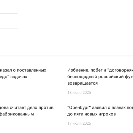
казал о поставленных
Избиение, побег и "договорняк
едо" задачах
беспощадный российский фут
возвращается
18 июля 2025
ова считает дело против
"Оренбург" заявил о планах по
сфабрикованным
до пяти новых игроков
17 июля 2025