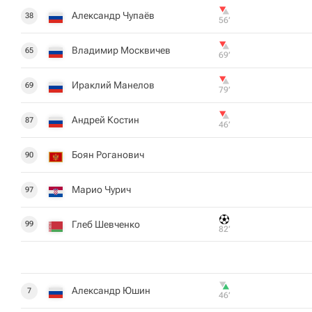
Александр Чупаёв
38
56‎’‎
Владимир Москвичев
65
69‎’‎
Ираклий Манелов
69
79‎’‎
Андрей Костин
87
46‎’‎
Боян Роганович
90
Марио Чурич
97
Глеб Шевченко
99
82‎’‎
Александр Юшин
7
46‎’‎