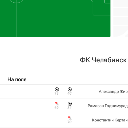
ФK Челябинск
На поле
Александр Жир
78‎’‎
40‎’‎
Рамазан Гаджимурад
69‎’‎
34‎’‎
Константин Керта
70‎’‎