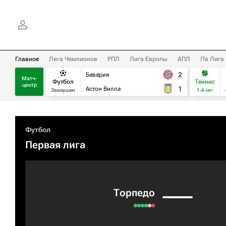
Главное
Лига Чемпионов
РПЛ
Лига Европы
АПЛ
Ла Лига
2
Бавария
Матч-
Футбол
Теннис
центр
1
Астон Вилла
Завершен
1-й сет
Футбол
Первая лига
Торпедо