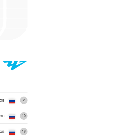
ов
2
ов
10
нов
18