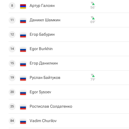
Артур Галоян
8
56‎’‎
Даниил Шамкин
11
69‎’‎
Егор Бабурин
12
Egor Burkhin
14
Егор Данилкин
15
Руслан Байтуков
19
79‎’‎
Egor Sysoev
20
Ростислав Солдатенко
25
Vadim Churilov
84