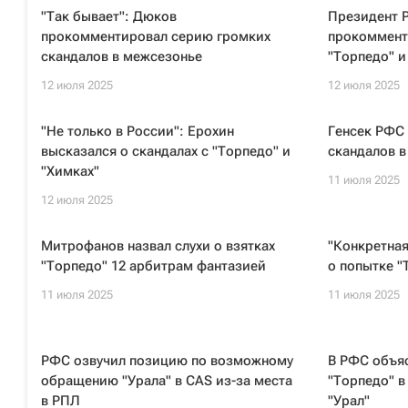
"Так бывает": Дюков
Президент 
прокомментировал серию громких
прокоммент
скандалов в межсезонье
"Торпедо" и
12 июля 2025
12 июля 2025
"Не только в России": Ерохин
Генсек РФС
высказался о скандалах с "Торпедо" и
скандалов в
"Химках"
11 июля 2025
12 июля 2025
Митрофанов назвал слухи о взятках
"Конкретная
"Торпедо" 12 арбитрам фантазией
о попытке "
11 июля 2025
11 июля 2025
РФС озвучил позицию по возможному
В РФС объяс
обращению "Урала" в CAS из-за места
"Торпедо" в
в РПЛ
"Урал"