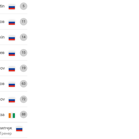
tin
5
ов
11
kin
14
ев
15
rov
19
ков
63
kov
72
за
88
липчук
Тренер