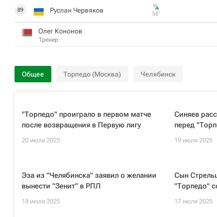
Руслан Червяков
89
56‎’‎
Олег Кононов
Тренер
Общее
Торпедо (Москва)
Челябинск
"Торпедо" проиграло в первом матче
Синяев расс
после возвращения в Первую лигу
перед "Торп
20 июля 2025
19 июля 2025
Эза из "Челябинска" заявил о желании
Сын Стрельц
вынести "Зенит" в РПЛ
"Торпедо" 
18 июля 2025
17 июля 2025