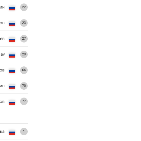
кин
22
ов
23
иев
27
sev
29
ков
66
ин
70
ов
77
ка
1