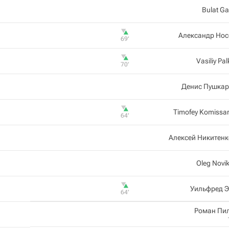
Bulat Ga
Александр Нос
69‎’‎
Vasiliy Pal
70‎’‎
Денис Пушкар
Timofey Komissa
64‎’‎
Алексей Никитен
Oleg Novi
Уильфред Э
64‎’‎
Роман Пи