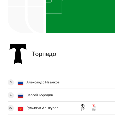
Торпедо
Александр Иванков
3
Сергей Бородин
4
Гулжигит Алыкулов
27
17‎’‎
56‎’‎