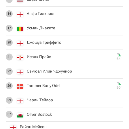
Алфи Гилкрист
14
Усман Диаките
17
Джошуа Гриффитс
20
Исаак Прайс
21
64‎’‎
Сэмюэл Илинг-Джуниор
22
Tammer Bany Odeh
26
90‎’‎
Чарли Тейлор
29
Oliver Bostock
37
Райан Мейсон