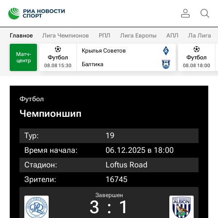
Главное
Лига Чемпионов
РПЛ
Лига Европы
АПЛ
Ла Лига
Крылья Советов
Матч-
Футбол
Футбол
центр
Балтика
08.08 15:30
08.08 18:00
Футбол
Чемпионшип
Тур:
19
Время начала:
06.12.2025 в 18:00
Стадион:
Loftus Road
Зрители:
16745
Завершен
3
:
1