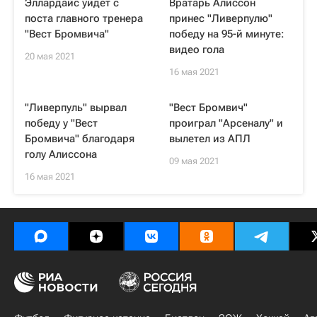
Эллардайс уйдет с
Вратарь Алиссон
поста главного тренера
принес "Ливерпулю"
"Вест Бромвича"
победу на 95-й минуте:
видео гола
20 мая 2021
16 мая 2021
"Ливерпуль" вырвал
"Вест Бромвич"
победу у "Вест
проиграл "Арсеналу" и
Бромвича" благодаря
вылетел из АПЛ
голу Алиссона
09 мая 2021
16 мая 2021