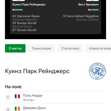
Куинз Парк Рейнджерс
Вест Бромвич
45‎’‎
Джонатан Варан
76‎’‎
Aune Selland Heggeboe
(
Николас Мэдсен
)
(
Каллум Стайлз
)
59‎’‎
Rumarn Burrell
(
Richard Kone
)
87‎’‎
Rumarn Burrell
О матче
Трансляция
Статистика
Новости ком
Куинз Парк Рейнджерс
На поле
Поль Нарди
1
Вратарь
Джимми Данн
3