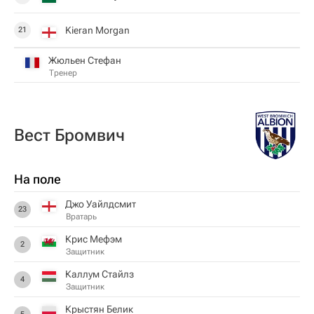
Kieran Morgan
21
Жюльен Стефан
Тренер
Вест Бромвич
На поле
Джо Уайлдсмит
23
Вратарь
Крис Мефэм
2
Защитник
Каллум Стайлз
4
Защитник
Крыстян Белик