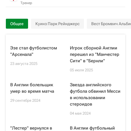
Тренер
Общее
Куинз Парк Рейнджерс
Вест Бромвич Альби
Эзе стал футболистом
Игрок сборной Англии
"Арсенала"
перешел из "Манчестер
Сити" в "Бернли"
23 августа 2025
05 июля 2025
В Англии болельщик
Звезда английского
умер во время матча
футбола обвинил Месси
в использовании
29 сентября 2024
стероидов
04 мая 2024
"Лестер" вернулся в
В Англии футбольный