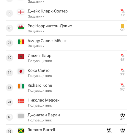
Защитник
Джейк Кларк-Солтер
6
77‎’‎
Защитник
Рис Норрингтон-Дэвис
18
90‎’‎
Защитник
Амаду Салиф Мбенг
27
Защитник
Ильяс Шаир
10
45‎’‎
Полузащитник
Коки Сайто
14
77‎’‎
Полузащитник
Richard Kone
22
90‎’‎
Полузащитник
Николас Мэдсен
24
Полузащитник
Джонатан Варан
40
45‎’‎
Полузащитник
Rumarn Burrell
16