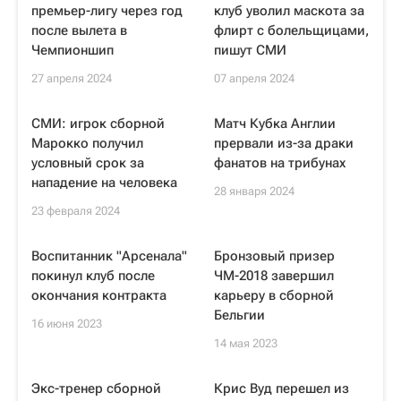
премьер-лигу через год
клуб уволил маскота за
после вылета в
флирт с болельщицами,
Чемпионшип
пишут СМИ
27 апреля 2024
07 апреля 2024
СМИ: игрок сборной
Матч Кубка Англии
Марокко получил
прервали из-за драки
условный срок за
фанатов на трибунах
нападение на человека
28 января 2024
23 февраля 2024
Воспитанник "Арсенала"
Бронзовый призер
покинул клуб после
ЧМ-2018 завершил
окончания контракта
карьеру в сборной
Бельгии
16 июня 2023
14 мая 2023
Экс-тренер сборной
Крис Вуд перешел из