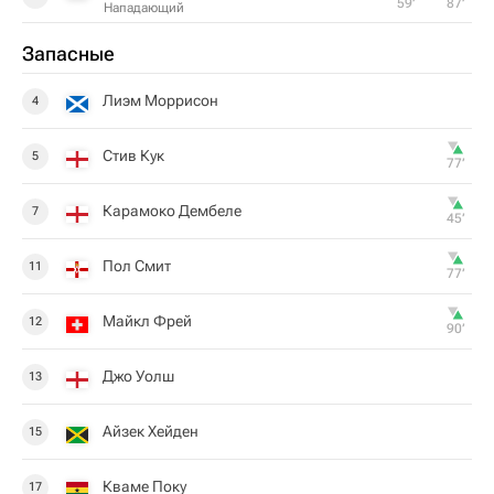
59‎’‎
87‎’‎
Нападающий
Запасные
Лиэм Моррисон
4
Стив Кук
5
77‎’‎
Карамоко Дембеле
7
45‎’‎
Пол Смит
11
77‎’‎
Майкл Фрей
12
90‎’‎
Джо Уолш
13
Айзек Хейден
15
Кваме Поку
17