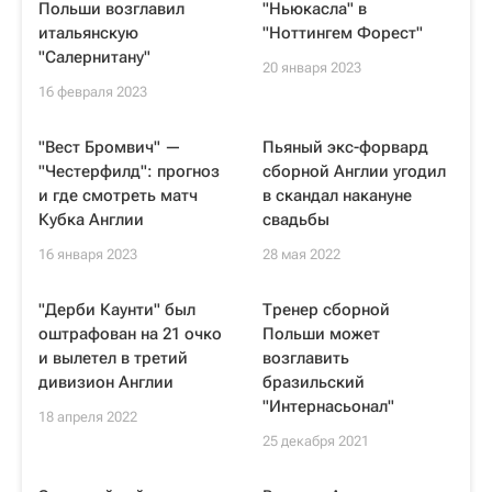
Польши возглавил
"Ньюкасла" в
итальянскую
"Ноттингем Форест"
"Салернитану"
20 января 2023
16 февраля 2023
"Вест Бромвич" —
Пьяный экс-форвард
"Честерфилд": прогноз
сборной Англии угодил
и где смотреть матч
в скандал накануне
Кубка Англии
свадьбы
16 января 2023
28 мая 2022
"Дерби Каунти" был
Тренер сборной
оштрафован на 21 очко
Польши может
и вылетел в третий
возглавить
дивизион Англии
бразильский
"Интернасьонал"
18 апреля 2022
25 декабря 2021