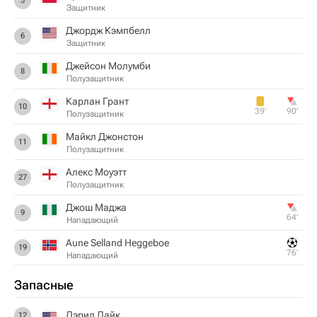
5
Защитник
Джордж Кэмпбелл
6
Защитник
Джейсон Молумби
8
Полузащитник
Карлан Грант
10
39‎’‎
90‎’‎
Полузащитник
Майкл Джонстон
11
Полузащитник
Алекс Моуэтт
27
Полузащитник
Джош Маджа
9
64‎’‎
Нападающий
Aune Selland Heggeboe
19
76‎’‎
Нападающий
Запасные
Дэрил Дайк
12