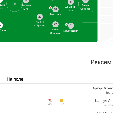
5
шуа
Киффер
Артур
Доминик
жент
Мур
Оконкво
18
Хайам
Бен Шиф
27
Льюис
47
7
2
О'Брайен
Райан
Крнак
Каллум Дойл
Лонгмэн
Рексем
На поле
Артур Окон
Врат
Каллум До
46‎’‎
35‎’‎
Защит