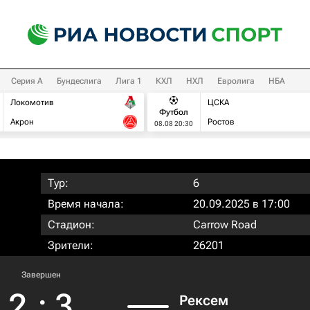
Серия А
Бундеслига
Лига 1
КХЛ
НХЛ
Евролига
НБА
Локомотив
ЦСКА
Футбол
Акрон
Ростов
08.08 20:30
Тур:
6
Время начала:
20.09.2025 в 17:00
Стадион:
Carrow Road
Зрители:
26201
Завершен
2
:
3
Рексем