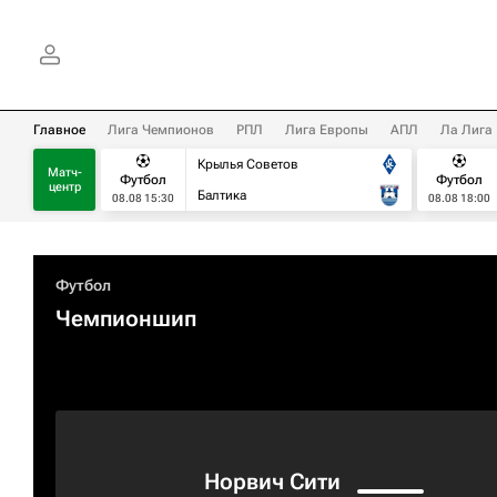
Главное
Лига Чемпионов
РПЛ
Лига Европы
АПЛ
Ла Лига
Крылья Советов
Матч-
Футбол
Футбол
центр
Балтика
08.08 15:30
08.08 18:00
Футбол
Чемпионшип
Норвич Сити