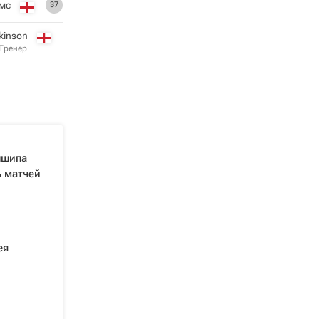
мс
37
rkinson
Тренер
ншипа
 матчей
ея