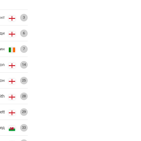
нт
3
ди
6
ин
7
on
14
тон
25
ith
28
ett
29
ед
33