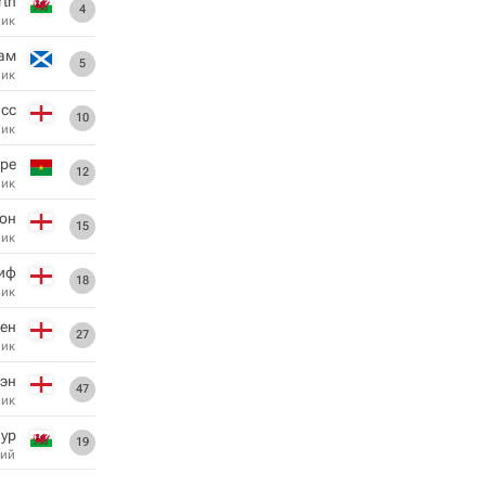
rth
4
ник
ам
5
ник
сс
10
ник
ре
12
ник
он
15
ник
иф
18
ник
ен
27
ник
эн
47
ник
ур
19
ий