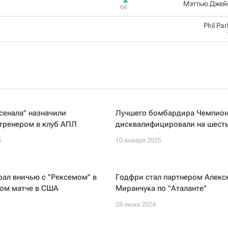
Мэттью Джей
66‎’‎
Phil Pa
сенала" назначили
Лучшего бомбардира Чемпио
тренером в клуб АПЛ
дисквалифицировали на шесть
5
10 января 2025
рал вничью с "Рексемом" в
Годфри стал партнером Алекс
ом матче в США
Миранчука по "Аталанте"
28 июня 2024