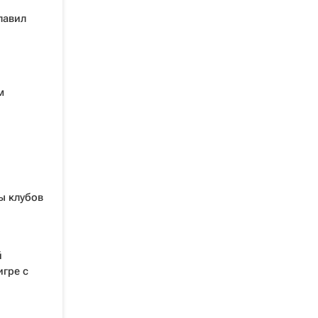
лавил
м
ы клубов
й
игре с