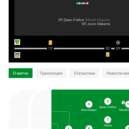
39‎’‎
Джек Стейси
(
Матей Юрасек
)
90‎’‎
Jovon Makama
13‎’‎
35‎’‎
39‎’‎
О матче
Трансляция
Статистика
Новости ко
3
5
1
Джек Стейси
Яков Медик
Матей 
7
Пелле
6
1