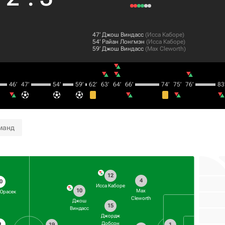
47‎’‎
Джош Виндасс
(
Исса Каборе
)
54‎’‎
Райан Лонгмэн
(
Исса Каборе
)
59‎’‎
Джош Виндасс
(
Max Cleworth
)
46‎’‎
47‎’‎
54‎’‎
59‎’‎
62‎’‎
63‎’‎
64‎’‎
66‎’‎
74‎’‎
75‎’‎
76‎’‎
83‎’
манд
12
4
0
Исса Каборе
10
Max
Юрасек
Cleworth
Джош
15
Виндасс
Джордж
Добсон
9
19
1