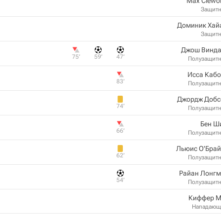
Max Clewo
Защит
Доминик Хай
Защит
Джош Винда
75‎’‎
59‎’‎
47‎’‎
Полузащит
Исса Кабо
83‎’‎
Полузащит
Джордж Добс
74‎’‎
Полузащит
Бен Ш
66‎’‎
Полузащит
Льюис О'Брай
62‎’‎
Полузащит
Райан Лонгм
54‎’‎
Полузащит
Киффер М
Нападающ