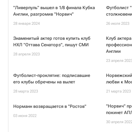
"Ливерпуль" вышел в 1/8 финала Кубка
Футболист "
Англии, разгромив "Норвич"
столкновен
28 января 2024
26 июля 2023
Знаменитый актер готов купить клуб
Клуб актера
НХЛ "Оттава Сенаторз", пишут СМИ
профессион
Англии
28 апреля 2023
23 апреля 202
Футболист-проклятие: подписавшие
Норвежский
его клубы обречены на вылет
любви к Мо
28 марта 2023
21 марта 2023
"Норвич" пр
Норманн возвращается в "Ростов"
покинет АПЛ
03 июня 2022
30 апреля 202