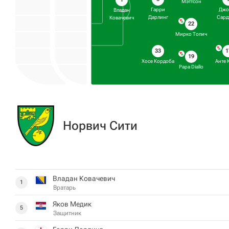
Мэттсон
Гарри
Джо
Владан
Дарлинг
Сард
Ковачевич
22
Мирко Топич
33
1
19
Хосе Кордоба
Анте 
Papa Diallo
Норвич Сити
Владан Ковачевич
1
Вратарь
Яков Медик
5
Защитник