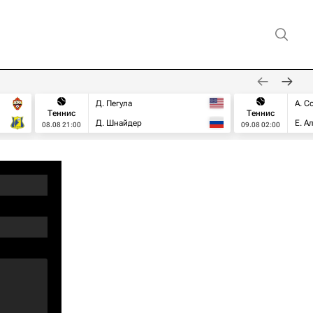
Д. Пегула
А. С
Теннис
Теннис
Д. Шнайдер
Е. А
08.08 21:00
09.08 02:00