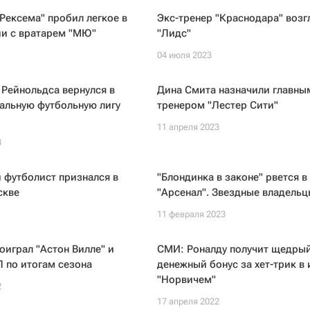
Рексема" пробил легкое в
Экс-тренер "Краснодара" возг
ии с вратарем "МЮ"
"Лидс"
04 июля 2023
 Рейнольдса вернулся в
Дина Смита назначили главны
альную футбольную лигу
тренером "Лестер Сити"
11 апреля 2023
3
 футболист признался в
"Блондинка в законе" рвется в
скве
"Арсенал". Звездные владельц
11 февраля 2023
оиграл "Астон Вилле" и
СМИ: Роналду получит щедры
 по итогам сезона
денежный бонус за хет-трик в 
"Норвичем"
2
17 апреля 2022