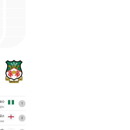
кво
1
арь
йл
2
ник