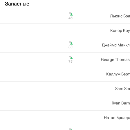
Запасные
Льюис Бра
46‎’‎
Конор Коу
Джеймс Маккл
83‎’‎
George Thomas
75‎’‎
Каллум Бер
Sam Sm
Ryan Barn
Натан Броадх