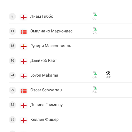
Лиам Гиббс
8
63‎’‎
Эмилиано Маркондес
11
76‎’‎
Руаири Макконвилль
15
Джейкоб Райт
16
Jovon Makama
24
64‎’‎
90‎’‎
Oscar Schwartau
29
64‎’‎
Дэниел Гримшоу
32
Келлен Фишер
35