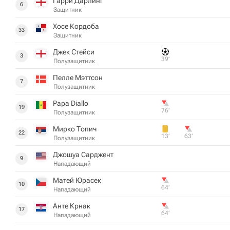
Гарри Дарлинг
6
Защитник
Хосе Кордоба
33
Защитник
Джек Стейси
3
39‎’‎
Полузащитник
Пелле Мэттсон
7
Полузащитник
Papa Diallo
19
76‎’‎
Полузащитник
Мирко Топич
22
13‎’‎
63‎’‎
Полузащитник
Джошуа Сарджент
9
Нападающий
Матей Юрасек
10
64‎’‎
Нападающий
Анте Крнак
17
64‎’‎
Нападающий