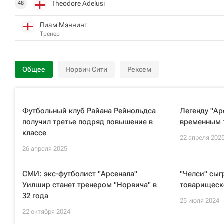
Theodore Adelusi
48
Лиам Мэннинг
Тренер
Общее
Норвич Сити
Рексем
Футбольный клуб Райана Рейнольдса
Легенду "Ар
получил третье подряд повышение в
временным 
классе
22 апреля 202
26 апреля 2025
СМИ: экс-футболист "Арсенала"
"Челси" сыг
Уилшир станет тренером "Норвича" в
товарищеск
32 года
25 июля 2024
22 октября 2024