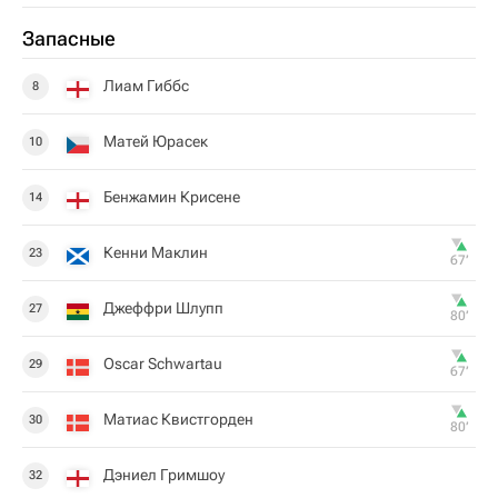
Запасные
Лиам Гиббс
8
Матей Юрасек
10
Бенжамин Крисене
14
Кенни Маклин
23
67‎’‎
Джеффри Шлупп
27
80‎’‎
Oscar Schwartau
29
67‎’‎
Матиас Квистгорден
30
80‎’‎
Дэниел Гримшоу
32