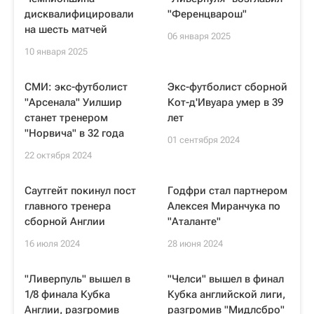
дисквалифицировали
"Ференцварош"
на шесть матчей
06 января 2025
10 января 2025
СМИ: экс-футболист
Экс-футболист сборной
"Арсенала" Уилшир
Кот-д'Ивуара умер в 39
станет тренером
лет
"Норвича" в 32 года
01 сентября 2024
22 октября 2024
Саутгейт покинул пост
Годфри стал партнером
главного тренера
Алексея Миранчука по
сборной Англии
"Аталанте"
16 июля 2024
28 июня 2024
"Ливерпуль" вышел в
"Челси" вышел в финал
1/8 финала Кубка
Кубка английской лиги,
Англии, разгромив
разгромив "Мидлсбро"