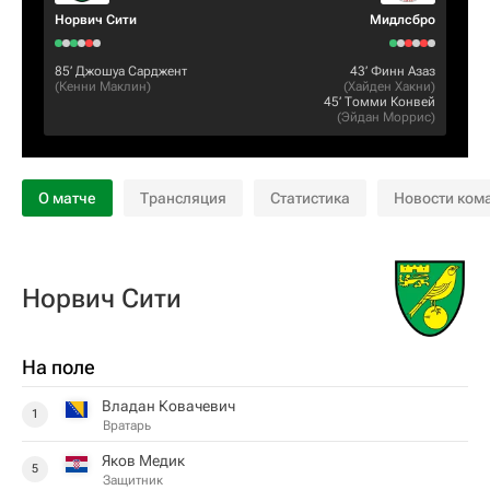
Норвич Сити
Мидлсбро
85‎’‎
Джошуа Сарджент
43‎’‎
Финн Азаз
(
Кенни Маклин
)
(
Хайден Хакни
)
45‎’‎
Томми Конвей
(
Эйдан Моррис
)
О матче
Трансляция
Статистика
Новости ком
Норвич Сити
На поле
Владан Ковачевич
1
Вратарь
Яков Медик
5
Защитник