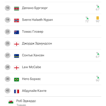
Делано Бургзорг
10
67‎’‎
Sverre Halseth Nypan
19
72‎’‎
90‎’‎
Томас Гловер
23
Джордж Эдмундсон
25
Сонтье Хансен
27
67‎’‎
Law McCabe
28
Нето Борхес
30
90‎’‎
Абдулайе Канте
42
Роб Эдвардс
Тренер