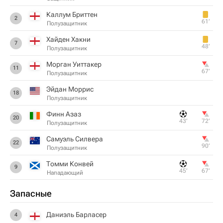
Каллум Бриттен
2
61‎’‎
Полузащитник
Хайден Хакни
7
48‎’‎
Полузащитник
Морган Уиттакер
11
67‎’‎
Полузащитник
Эйдан Моррис
18
Полузащитник
Финн Азаз
20
43‎’‎
72‎’‎
Полузащитник
Самуэль Силвера
22
90‎’‎
Полузащитник
Томми Конвей
9
45‎’‎
67‎’‎
Нападающий
Запасные
Даниэль Барласер
4