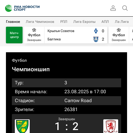
Главное
Лига Чемпионов
РПЛ
Лига Европы
АПЛ
Ла Лига
0
Крылья Советов
Матч-
Футбол
Футбол
центр
2
Балтика
Завершен
Завершен
Футбол
Чемпионшип
Тур:
3
Время начала:
23.08.2025 в 17:00
Стадион:
Carrow Road
Зрители:
26381
Завершен
1
:
2