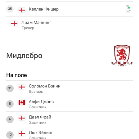
Келлен Фишер
35
52‎’‎
Лиам Мэннинг
Тренер
Мидлсбро
На поле
Соломон Бринн
31
Вратарь
Алфи Джонс
5
Защитник
Даэл Фрай
6
Защитник
Люк Эйлинг
12
Защитник