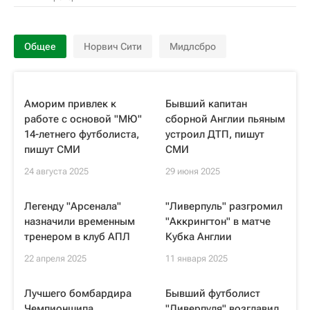
Общее
Норвич Сити
Мидлсбро
Аморим привлек к
Бывший капитан
работе с основой "МЮ"
сборной Англии пьяным
14-летнего футболиста,
устроил ДТП, пишут
пишут СМИ
СМИ
24 августа 2025
29 июня 2025
Легенду "Арсенала"
"Ливерпуль" разгромил
назначили временным
"Аккрингтон" в матче
тренером в клуб АПЛ
Кубка Англии
22 апреля 2025
11 января 2025
Лучшего бомбардира
Бывший футболист
Чемпионшипа
"Ливерпуля" возглавил