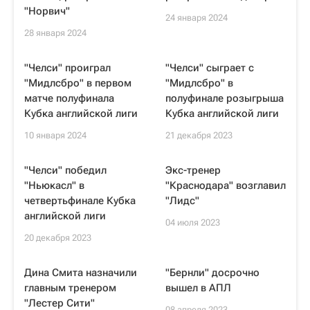
"Норвич"
24 января 2024
28 января 2024
"Челси" проиграл
"Челси" сыграет с
"Мидлсбро" в первом
"Мидлсбро" в
матче полуфинала
полуфинале розыгрыша
Кубка английской лиги
Кубка английской лиги
10 января 2024
21 декабря 2023
"Челси" победил
Экс-тренер
"Ньюкасл" в
"Краснодара" возглавил
четвертьфинале Кубка
"Лидс"
английской лиги
04 июля 2023
20 декабря 2023
Дина Смита назначили
"Бернли" досрочно
главным тренером
вышел в АПЛ
"Лестер Сити"
08 апреля 2023