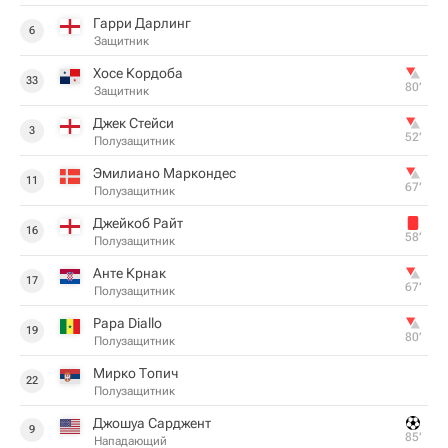
Гарри Дарлинг
6
Защитник
Хосе Кордоба
33
80‎’‎
Защитник
Джек Стейси
3
52‎’‎
Полузащитник
Эмилиано Маркондес
11
67‎’‎
Полузащитник
Джейкоб Райт
16
58‎’‎
Полузащитник
Анте Крнак
17
67‎’‎
Полузащитник
Papa Diallo
19
80‎’‎
Полузащитник
Мирко Топич
22
Полузащитник
Джошуа Сарджент
9
85‎’‎
Нападающий