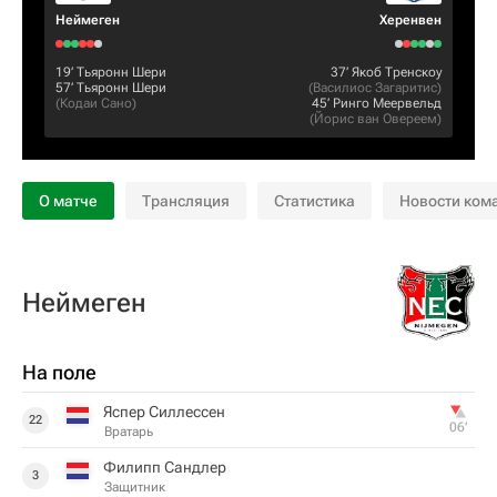
Неймеген
Херенвен
19‎’‎
Тьяронн Шери
37‎’‎
Якоб Тренскоу
57‎’‎
Тьяронн Шери
(
Василиос Загаритис
)
(
Кодаи Сано
)
45‎’‎
Ринго Меервельд
(
Йорис ван Овереем
)
О матче
Трансляция
Статистика
Новости ком
Неймеген
На поле
Яспер Силлессен
22
06‎’‎
Вратарь
Филипп Сандлер
3
Защитник