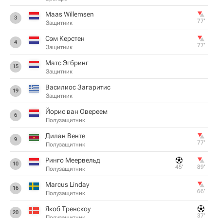
Maas Willemsen
3
77‎’‎
Защитник
Сэм Керстен
4
77‎’‎
Защитник
Матс Эгбринг
15
Защитник
Василиос Загаритис
19
Защитник
Йорис ван Овереем
6
Полузащитник
Дилан Венте
9
77‎’‎
Полузащитник
Ринго Меервельд
10
45‎’‎
89‎’‎
Полузащитник
Marcus Linday
16
66‎’‎
Полузащитник
Якоб Тренскоу
20
37‎’‎
Полузащитник