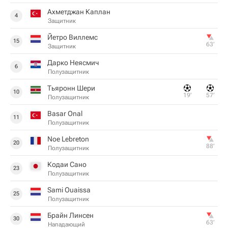
Ахметджан Каплан
4
Защитник
Йетро Виллемс
15
63‎’‎
Защитник
Дарко Неясмич
6
Полузащитник
Тьяронн Шери
10
19‎’‎
57‎’‎
Полузащитник
Basar Onal
11
Полузащитник
Noe Lebreton
20
88‎’‎
Полузащитник
Кодаи Сано
23
Полузащитник
Sami Ouaissa
25
Полузащитник
Брайн Линсен
30
63‎’‎
Нападающий