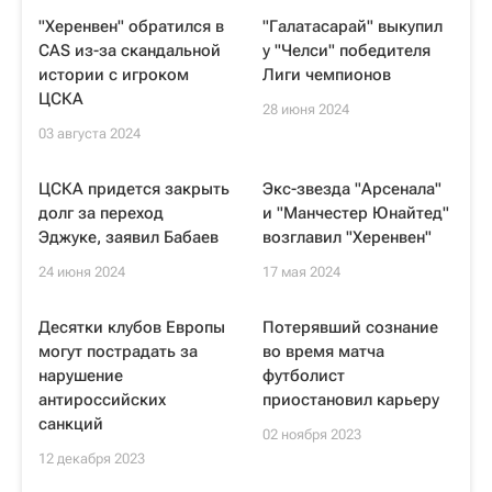
"Херенвен" обратился в
"Галатасарай" выкупил
CAS из-за скандальной
у "Челси" победителя
истории с игроком
Лиги чемпионов
ЦСКА
28 июня 2024
03 августа 2024
ЦСКА придется закрыть
Экс-звезда "Арсенала"
долг за переход
и "Манчестер Юнайтед"
Эджуке, заявил Бабаев
возглавил "Херенвен"
24 июня 2024
17 мая 2024
Десятки клубов Европы
Потерявший сознание
могут пострадать за
во время матча
нарушение
футболист
антироссийских
приостановил карьеру
санкций
02 ноября 2023
12 декабря 2023