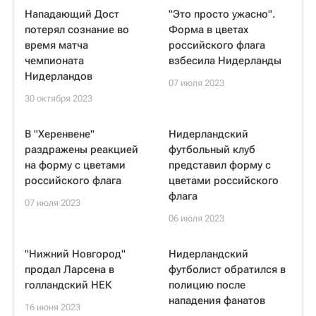
Нападающий Дост
"Это просто ужасно".
потерял сознание во
Форма в цветах
время матча
российского флага
чемпионата
взбесила Нидерланды
Нидерландов
07 июля 2023
30 октября 2023
В "Херенвене"
Нидерландский
раздражены реакцией
футбольный клуб
на форму с цветами
представил форму с
российского флага
цветами российского
флага
07 июля 2023
06 июля 2023
"Нижний Новгород"
Нидерландский
продал Ларсена в
футболист обратился в
голландский НЕК
полицию после
нападения фанатов
16 июня 2023