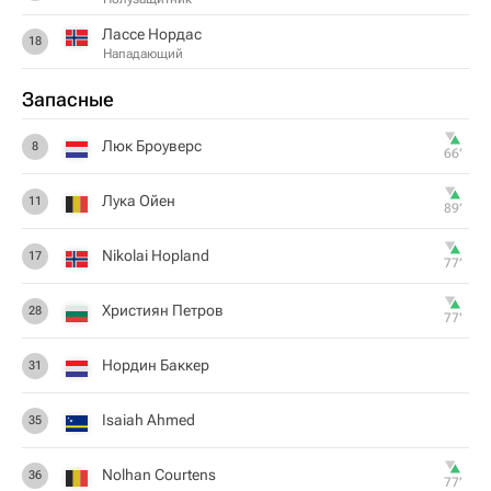
Лассе Нордас
18
Нападающий
Запасные
Люк Броуверс
8
66‎’‎
Лука Ойен
11
89‎’‎
Nikolai Hopland
17
77‎’‎
Християн Петров
28
77‎’‎
Нордин Баккер
31
Isaiah Ahmed
35
Nolhan Courtens
36
77‎’‎