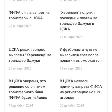
ФИФА сняла запрет на
"Херенвен" получил
трансферы с ЦСКА
последний платеж за
трансфер Эджуке в
27 января 2025
ЦСКА
27 января 2025
ЦСКА решил вопрос
У футболиста чуть не
выплаты "Херенвену" за
вывалился глаз после
трансфер Эджуке
попытки высморкаться
25 января 2025
18 января 2025
В ЦСКА уверены, что
В ЦСКА назвали
решение со снятием
причину запрета ФИФА
трансферного бана
на регистрацию новых
ФИФА будет найдено
игроков
13 декабря 2024
06 декабря 2024