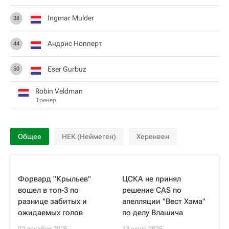
Ingmar Mulder
38
Андрис Нопперт
44
Eser Gurbuz
50
Robin Veldman
Тренер
Общее
НЕК (Неймеген)
Херенвен
Форвард "Крыльев"
ЦСКА не принял
вошел в топ-3 по
решение CAS по
разнице забитых и
апелляции "Вест Хэма"
ожидаемых голов
по делу Влашича
02 декабря 2025
13 июня 2025