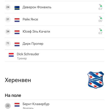
Деверон Фонвиль
24
63‎’‎
Рейк Янсе
31
06‎’‎
Юсеф Эль Качати
34
63‎’‎
Дирк Пропер
71
Dick Schreuder
Тренер
Херенвен
На поле
Бернт Клавербур
22
Вратарь