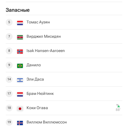
Запасные
Томас Ауэян
5
Вирджил Мисидян
7
Isak Hansen-Aaroeen
8
Данило
9
Эли Даса
14
Брам Нюйтинк
17
Коки Огава
18
88‎’‎
Виллюм Виллюмссон
19