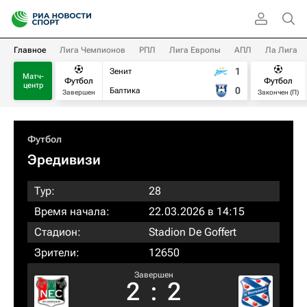
Главное
Лига Чемпионов
РПЛ
Лига Европы
АПЛ
Ла Лига
1
Зенит
Матч-
Футбол
Футбол
центр
0
Балтика
Завершен
Закончен (П)
Футбол
Эредивизи
Тур:
28
Время начала:
22.03.2026 в 14:15
Стадион:
Stadion De Goffert
Зрители:
12650
Завершен
2
:
2